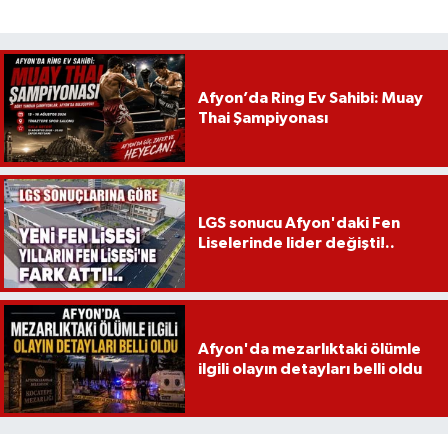
Afyon’da Ring Ev Sahibi: Muay
Thai Şampiyonası
LGS sonucu Afyon'daki Fen
Liselerinde lider değişti!..
Afyon'da mezarlıktaki ölümle
ilgili olayın detayları belli oldu