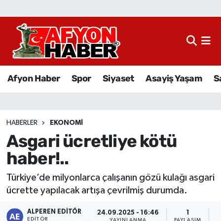
Afyon Haber
Siyaset
Afyon Haber
Spor
Siyaset
Asayiş Yaşam
S
Spor
Asayiş Yaşam
HABERLER
EKONOMI
Asgari ücretliye kötü
Sağlık
haber!..
Eğitim
Türkiye’de milyonlarca çalışanın gözü kulağı asgari
Sivil Toplum
ücrette yapılacak artışa çevrilmiş durumda.
ALPEREN EDITÖR
Ekonomi
24.09.2025 - 16:46
1
EDITÖR
YAYINLANMA
PAYLAŞIM
O