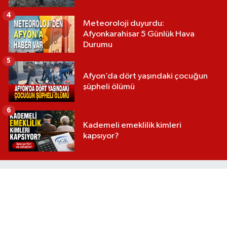
4
Meteoroloji duyurdu:
Afyonkarahisar 5 Günlük Hava
Durumu
5
Afyon’da dört yaşındaki çocuğun
şüpheli ölümü
6
Kademeli emeklilik kimleri
kapsıyor?