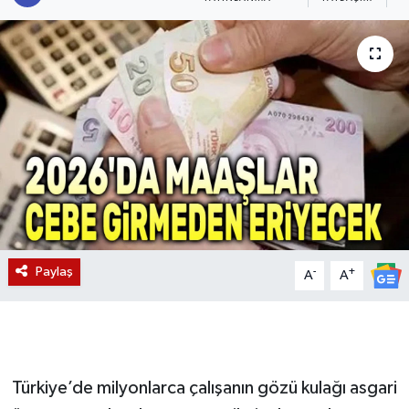
Magazin
Etkinlikler
Paylaş
-
+
A
A
Türkiye’de milyonlarca çalışanın gözü kulağı asgari