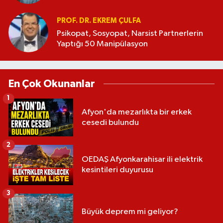
PROF. DR. EKREM ÇULFA
Psikopat, Sosyopat, Narsist Partnerlerin
Yaptığı 50 Manipülasyon
En Çok Okunanlar
1
Afyon'da mezarlıkta bir erkek
cesedi bulundu
2
OEDAŞ Afyonkarahisar ili elektrik
kesintileri duyurusu
3
Büyük deprem mi geliyor?