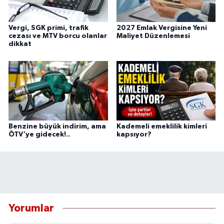
Vergi, SGK primi, trafik
2027 Emlak Vergisine Yeni
cezası ve MTV borcu olanlar
Maliyet Düzenlemesi
dikkat
Benzine büyük indirim, ama
Kademeli emeklilik kimleri
ÖTV'ye gidecek!..
kapsıyor?
Yorumlar