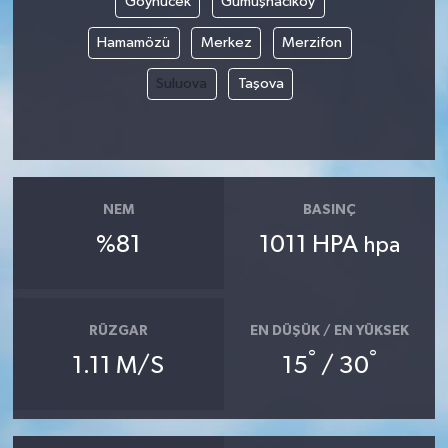
Göynücek
Gümüşhacıköy
Hamamözü
Merkez
Merzifon
Suluova
Taşova
NEM
BASINÇ
%81
1011 HPA
hpa
RÜZGAR
EN DÜŞÜK / EN YÜKSEK
°
°
1.11 M/S
15
/ 30