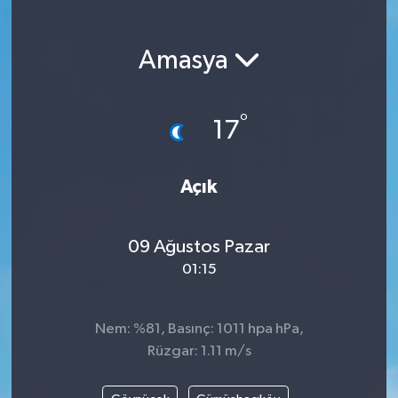
Magazin
Amasya
Etkinlikler
°
17
Açık
09 Ağustos Pazar
01:15
Nem: %81, Basınç: 1011 hpa hPa,
Rüzgar: 1.11 m/s