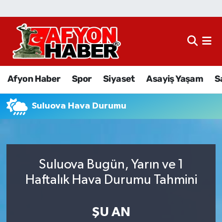
Afyon Haber
Siyaset
Afyon Haber
Spor
Siyaset
Asayiş Yaşam
S
Spor
Suluova Hava Durumu
Asayiş Yaşam
Sağlık
Suluova Bugün, Yarın ve 1
Eğitim
Haftalık Hava Durumu Tahmini
Sivil Toplum
ŞU AN
Ekonomi