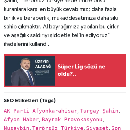
Şahin, "Terörsüz Türkiye hedefimize pusu
kuranlara karşı en büyük cevabımız; daha fazla
birlik ve beraberlik, mukaddesatımıza daha sıkı
sahip çıkmaktır. Al bayrağımıza yapılan bu çirkin
ve aşağılık saldırıyı şiddetle tel'in ediyoruz"
ifadelerini kullandı.
Süper Lig sözü ne
oldu?..
SEO Etiketleri (Tags)
AK Parti Afyonkarahisar
,
Turgay Şahin
,
Afyon Haber
,
Bayrak Provokasyonu
,
Nusaybin
,
Terörsüz Türkiye
,
Siyaset
,
Son