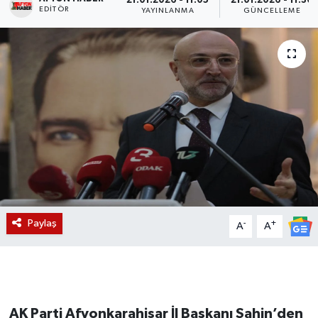
21.01.2026 - 11:05
21.01.2026 - 11:30
EDITÖR
YAYINLANMA
GÜNCELLEME
Magazin
Etkinlikler
Paylaş
-
+
A
A
AK Parti Afyonkarahisar İl Başkanı Şahin’den