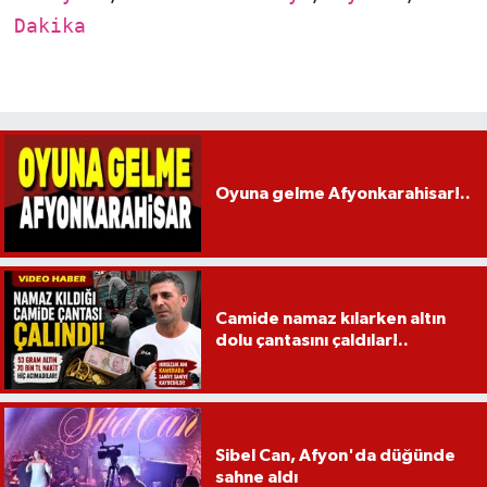
Dakika
Oyuna gelme Afyonkarahisar!..
Camide namaz kılarken altın
dolu çantasını çaldılar!..
Sibel Can, Afyon'da düğünde
sahne aldı