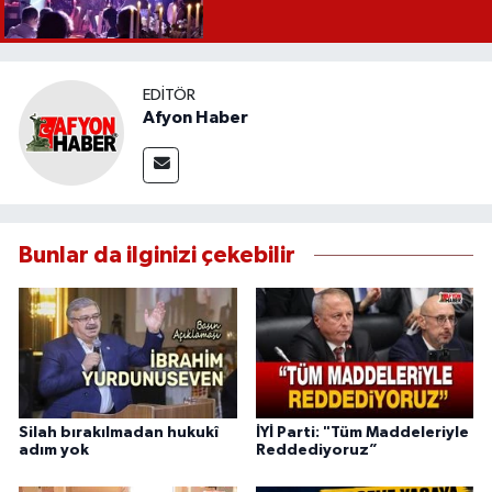
EDITÖR
Afyon Haber
Bunlar da ilginizi çekebilir
Silah bırakılmadan hukukî
İYİ Parti: "Tüm Maddeleriyle
adım yok
Reddediyoruz”