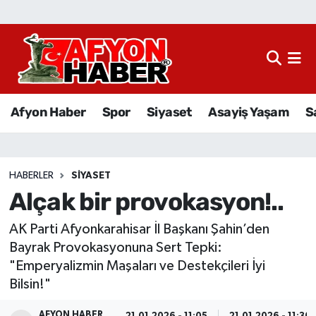
Afyon Haber
Siyaset
Afyon Haber
Spor
Siyaset
Asayiş Yaşam
S
Spor
Asayiş Yaşam
HABERLER
SIYASET
Alçak bir provokasyon!..
Sağlık
AK Parti Afyonkarahisar İl Başkanı Şahin’den
Eğitim
Bayrak Provokasyonuna Sert Tepki:
"Emperyalizmin Maşaları ve Destekçileri İyi
Sivil Toplum
Bilsin!"
Ekonomi
AFYON HABER