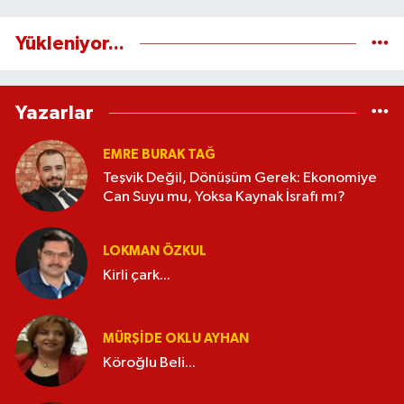
Yükleniyor...
Yazarlar
EMRE BURAK TAĞ
Teşvik Değil, Dönüşüm Gerek: Ekonomiye
Can Suyu mu, Yoksa Kaynak İsrafı mı?
LOKMAN ÖZKUL
Kirli çark...
MÜRŞIDE OKLU AYHAN
Köroğlu Beli...