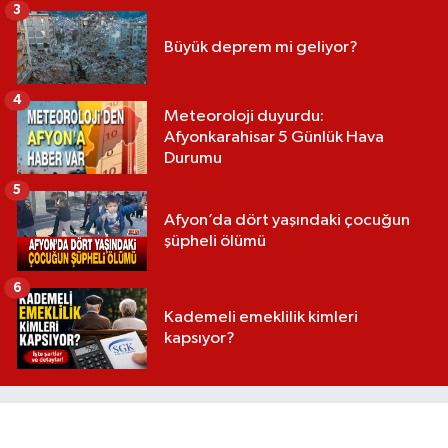
3
Büyük deprem mi geliyor?
4
Meteoroloji duyurdu:
Afyonkarahisar 5 Günlük Hava
Durumu
5
Afyon’da dört yaşındaki çocuğun
şüpheli ölümü
6
Kademeli emeklilik kimleri
kapsıyor?