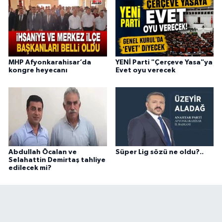
MHP Afyonkarahisar’da
YENİ Parti "Çerçeve Yasa"ya
kongre heyecanı
Evet oyu verecek
Abdullah Öcalan ve
Süper Lig sözü ne oldu?..
Selahattin Demirtaş tahliye
edilecek mi?