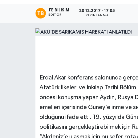
TE BILISIM
Magazin
20.12.2017 - 17:05
EDITÖR
YAYINLANMA
Etkinlikler
Erdal Akar konferans salonunda gerç
Atatürk İlkeleri ve İnkılap Tarihi Bölü
öncesi konuşma yapan Aydın, Rusya Dev
emelleri içerisinde Güney’e inme ve sıc
olduğunu ifade etti. 19. yüzyılda Gün
politikasını gerçekleştirebilmek için R
“Akdeniz’e ulaşmak için bu sefer rota 