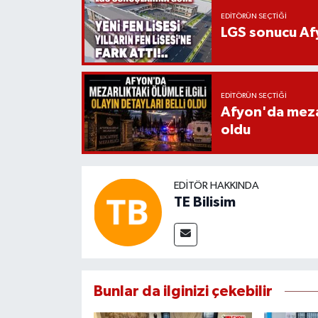
EDITÖRÜN SEÇTIĞI
LGS sonucu Afy
EDITÖRÜN SEÇTIĞI
Afyon'da mezarl
oldu
EDITÖR HAKKINDA
TE Bilisim
Bunlar da ilginizi çekebilir