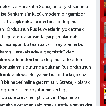
meleri ve Harekatın Sonuçları başlıklı sunumu
ise Sarıkamış’ın küçük modern bir garnizon
3
i stratejik noktalardan birisi olduğunu
nlı Ordusunun Rus kuvvetlerini yok etmek
attığı taarruz sırasında çarpışmalar daha
4
laşmıştır. Bu taarruz tarih sayfalarına bu
ıkamış Harekatı adıyla geçmiştir” dedi.
li hedeflerinden biri olduğunu ifade eden
5
e konuşlanmış durumda bulunan Rus ordusunun
mli nokta olması Rusya’nın bu noktada çok az
ı bir hedef haline getirmiştir. Stratejik olarak
6
ğrudur. İklim koşullarının sertliği,
r bu süreci etkilemiştir. Enver Paşa’nın asıl
lamak ve ortadan kaldırmak suretiyle savaş dışı