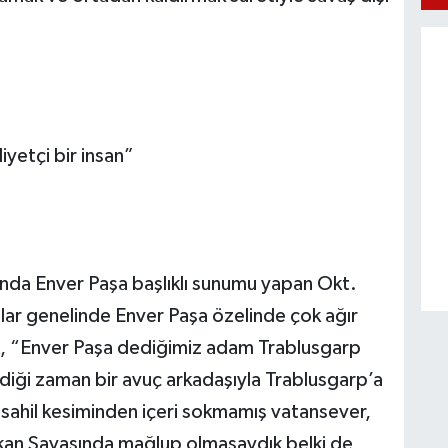
yetçi bir insan”
nda Enver Paşa başlıklı sunumu yapan Okt.
lar genelinde Enver Paşa özelinde çok ağır
çak, “Enver Paşa dediğimiz adam Trablusgarp
irdiği zaman bir avuç arkadaşıyla Trablusgarp’a
rı sahil kesiminden içeri sokmamış vatansever,
Balkan Savaşında mağlup olmasaydık belki de