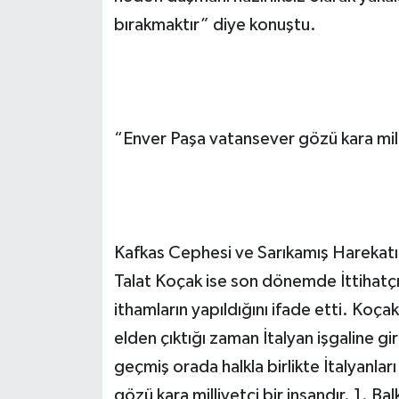
bırakmaktır” diye konuştu.
“Enver Paşa vatansever gözü kara milli
Kafkas Cephesi ve Sarıkamış Harekatı
Talat Koçak ise son dönemde İttihatçı
ithamların yapıldığını ifade etti. Ko
elden çıktığı zaman İtalyan işgaline g
geçmiş orada halkla birlikte İtalyanla
gözü kara milliyetçi bir insandır. 1. 