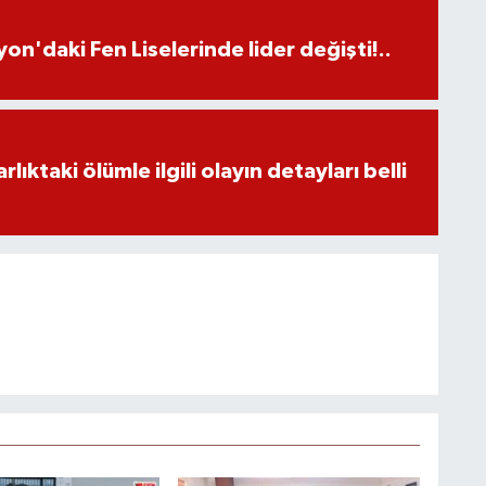
on'daki Fen Liselerinde lider değişti!..
ıktaki ölümle ilgili olayın detayları belli