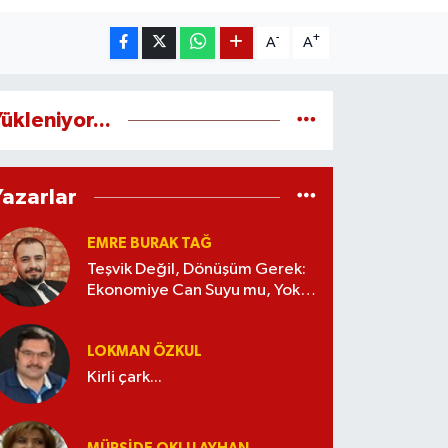
-
+
A
A
ükleniyor...
Yazarlar
EMRE BURAK TAĞ
Teşvik Değil, Dönüşüm Gerek:
Ekonomiye Can Suyu mu, Yoksa
Kaynak İsrafı mı?
LOKMAN ÖZKUL
Kirli çark...