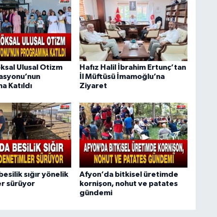
ksal Ulusal Otizm
Hafız Halil İbrahim Ertunç’tan
asyonu’nun
İl Müftüsü İmamoğlu’na
a Katıldı
Ziyaret
esilik sığır yönelik
Afyon’da bitkisel üretimde
r sürüyor
kornişon, nohut ve patates
gündemi