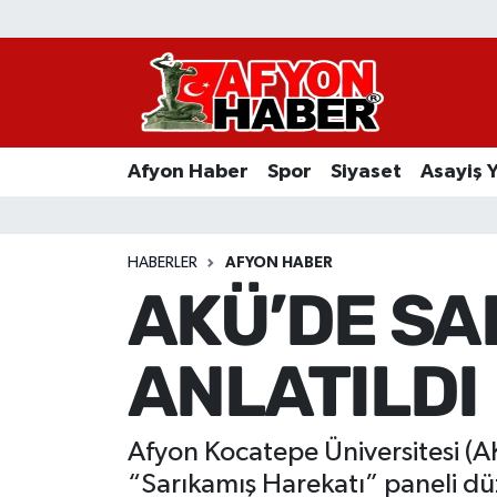
Afyon Haber
Siyaset
Afyon Haber
Spor
Siyaset
Asayiş 
Spor
Asayiş Yaşam
HABERLER
AFYON HABER
AKÜ’DE SA
Sağlık
ANLATILDI
Eğitim
Sivil Toplum
Afyon Kocatepe Üniversitesi (AK
Ekonomi
“Sarıkamış Harekatı” paneli dü