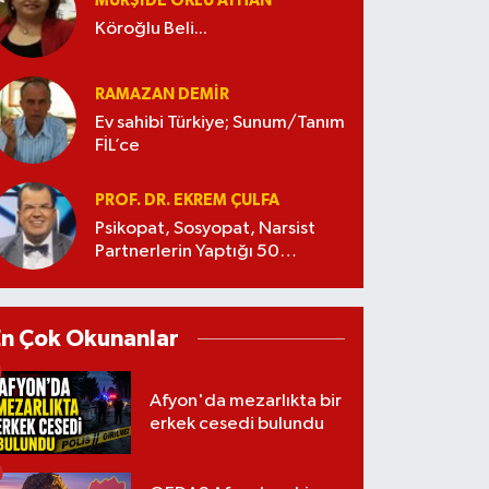
MÜRŞIDE OKLU AYHAN
Köroğlu Beli...
RAMAZAN DEMİR
Ev sahibi Türkiye; Sunum/Tanım
FİL’ce
PROF. DR. EKREM ÇULFA
Psikopat, Sosyopat, Narsist
Partnerlerin Yaptığı 50
Manipülasyon
En Çok Okunanlar
Afyon'da mezarlıkta bir
erkek cesedi bulundu