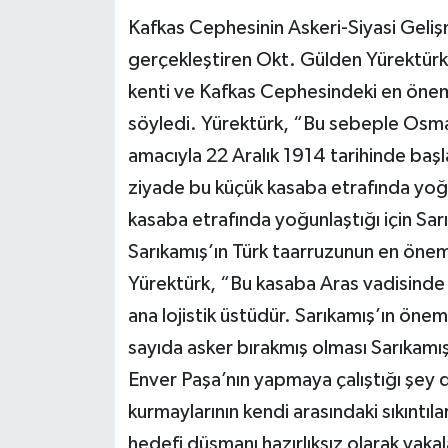
Kafkas Cephesinin Askeri-Siyasi Geliş
gerçekleştiren Okt. Gülden Yürektürk 
kenti ve Kafkas Cephesindeki en öneml
söyledi. Yürektürk, “Bu sebeple Osma
amacıyla 22 Aralık 1914 tarihinde başl
ziyade bu küçük kasaba etrafında yoğun
kasaba etrafında yoğunlaştığı için Sar
Sarıkamış’ın Türk taarruzunun en önem
Yürektürk, “Bu kasaba Aras vadisind
ana lojistik üstüdür. Sarıkamış’ın öne
sayıda asker bırakmış olması Sarıkamış’
Enver Paşa’nın yapmaya çalıştığı şey do
kurmaylarının kendi arasındaki sıkıntıla
hedefi düşmanı hazırlıksız olarak yaka