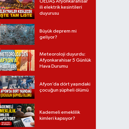
OEDAŞ Afyonkarahisar
ili elektrik kesintileri
duyurusu
Büyük deprem mi
geliyor?
Meteoroloji duyurdu:
Afyonkarahisar 5 Günlük
Hava Durumu
Afyon’da dört yaşındaki
çocuğun şüpheli ölümü
Kademeli emeklilik
kimleri kapsıyor?