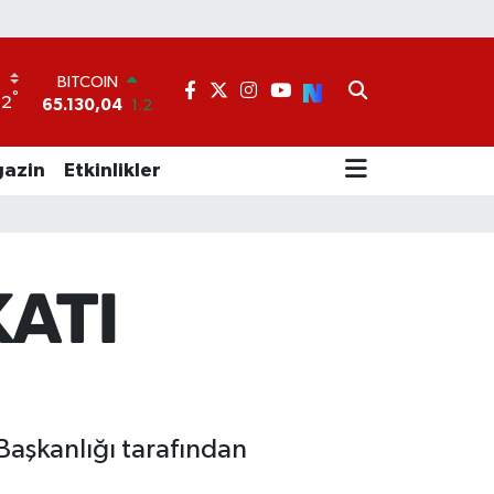
BITCOIN
65.130,04
1.2
DOLAR
°
22
47,7436
0.18
EURO
55,2510
0.32
azin
Etkinlikler
STERLİN
64,4811
0.38
GRAM ALTIN
6648.99
2.59
BİST100
ATI
13.773
-19
 Başkanlığı tarafından