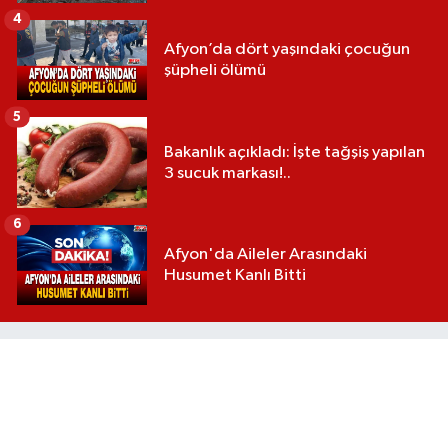
4
Afyon’da dört yaşındaki çocuğun
şüpheli ölümü
5
Bakanlık açıkladı: İşte tağşiş yapılan
3 sucuk markası!..
6
Afyon'da Aileler Arasındaki
Husumet Kanlı Bitti