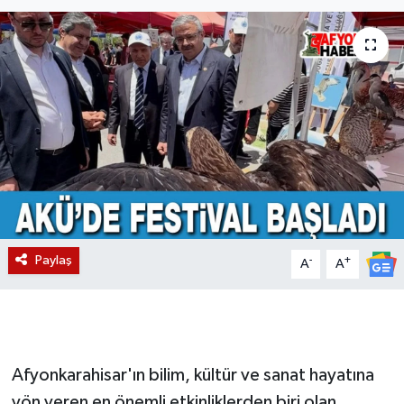
Magazin
Etkinlikler
Paylaş
-
+
A
A
Afyonkarahisar'ın bilim, kültür ve sanat hayatına
yön veren en önemli etkinliklerden biri olan