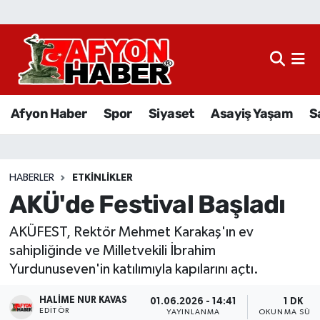
Afyon Haber
Siyaset
Afyon Haber
Spor
Siyaset
Asayiş Yaşam
S
Spor
Asayiş Yaşam
HABERLER
ETKINLIKLER
AKÜ'de Festival Başladı
Sağlık
AKÜFEST, Rektör Mehmet Karakaş'ın ev
Eğitim
sahipliğinde ve Milletvekili İbrahim
Yurdunuseven'in katılımıyla kapılarını açtı.
Sivil Toplum
HALIME NUR KAVAS
01.06.2026 - 14:41
1 DK
Ekonomi
EDITÖR
YAYINLANMA
OKUNMA SÜRE