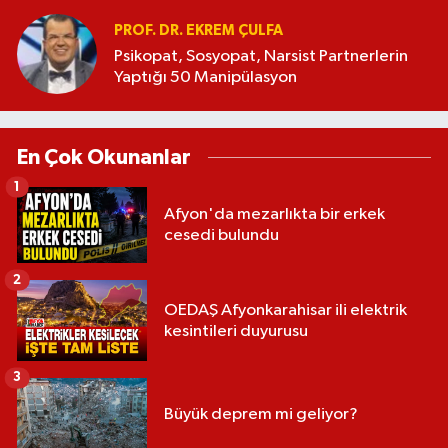
PROF. DR. EKREM ÇULFA
Psikopat, Sosyopat, Narsist Partnerlerin
Yaptığı 50 Manipülasyon
En Çok Okunanlar
1
Afyon'da mezarlıkta bir erkek
cesedi bulundu
2
OEDAŞ Afyonkarahisar ili elektrik
kesintileri duyurusu
3
Büyük deprem mi geliyor?