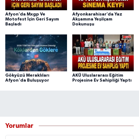
Afyon’da Mxgp Ve
Afyonkarahisar’da Yaz
Motofest İçin Geri Sayım
Akşamına Yeşilçam
Başladı
Dokunuşu
Gökyüzü Meraklıları
AKÜ Uluslararası Eğitim
Afyon'da Buluşuyor
Projesine Ev Sahipliği Yaptı
Yorumlar