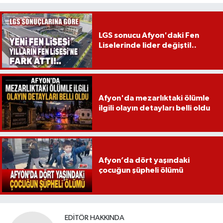
LGS sonucu Afyon'daki Fen
Liselerinde lider değişti!..
Afyon'da mezarlıktaki ölümle
ilgili olayın detayları belli oldu
Afyon’da dört yaşındaki
çocuğun şüpheli ölümü
EDITÖR HAKKINDA