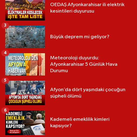
OEDAŞ Afyonkarahisar ili elektrik
kesintileri duyurusu
3
Büyük deprem mi geliyor?
4
Meteoroloji duyurdu:
Afyonkarahisar 5 Günlük Hava
Durumu
5
Afyon’da dört yaşındaki çocuğun
şüpheli ölümü
6
Kademeli emeklilik kimleri
kapsıyor?