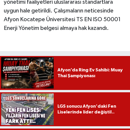
yönetimi faaliyetleri uluslararası standartlara
uygun hale getirildi. Çalışmaların neticesinde
Afyon Kocatepe Üniversitesi TS EN ISO 50001
Enerji Yönetim belgesi almaya hak kazandı.
Afyon’da Ring Ev Sahibi: Muay
Thai Şampiyonası
LGS sonucu Afyon'daki Fen
Liselerinde lider değişti!..