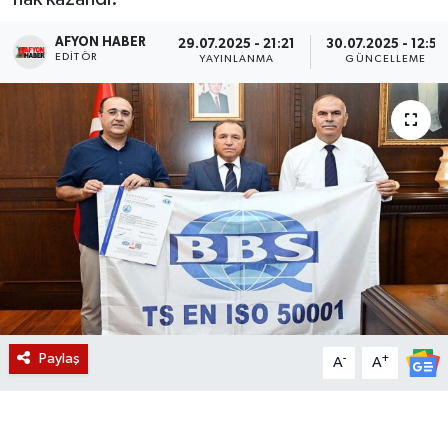
Magazin
AFYON HABER
29.07.2025 - 21:21
30.07.2025 - 12:57
EDITÖR
YAYINLANMA
GÜNCELLEME
Etkinlikler
Paylaş
-
+
A
A