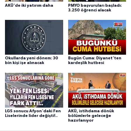
AKÜ'de iki yatırım daha
PMYO başvuruları başladı:
3.250 öğrenci alacak
Okullarda yeni dönem: 30
Bugün Cuma: Diyanet'ten
bin kişi işe alınacak
kardeşlik hutbesi
LGS sonucu Afyon'daki Fen
AKÜ, istihdama dönük
Liselerinde lider değişti!..
bölümlerle geleceğe
hazırlanıyor