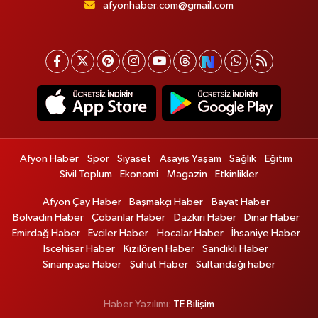
afyonhaber.com@gmail.com
Afyon Haber
Spor
Siyaset
Asayiş Yaşam
Sağlık
Eğitim
Sivil Toplum
Ekonomi
Magazin
Etkinlikler
Afyon Çay Haber
Başmakçı Haber
Bayat Haber
Bolvadin Haber
Çobanlar Haber
Dazkırı Haber
Dinar Haber
Emirdağ Haber
Evciler Haber
Hocalar Haber
İhsaniye Haber
İscehisar Haber
Kızılören Haber
Sandıklı Haber
Sinanpaşa Haber
Şuhut Haber
Sultandağı haber
Haber Yazılımı:
TE Bilişim