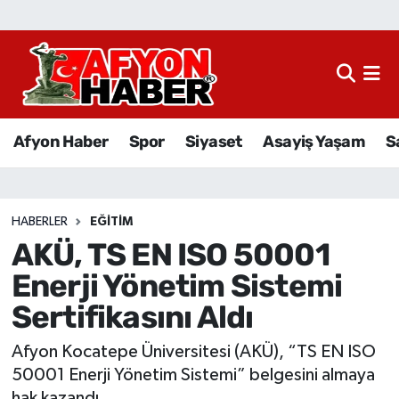
Afyon Haber
Siyaset
Afyon Haber
Spor
Siyaset
Asayiş Yaşam
S
Spor
Asayiş Yaşam
HABERLER
EĞITIM
AKÜ, TS EN ISO 50001
Sağlık
Enerji Yönetim Sistemi
Eğitim
Sertifikasını Aldı
Sivil Toplum
Afyon Kocatepe Üniversitesi (AKÜ), “TS EN ISO
50001 Enerji Yönetim Sistemi” belgesini almaya
Ekonomi
hak kazandı.