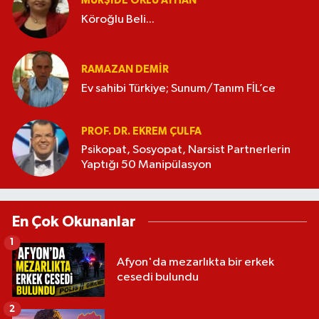
MÜRŞIDE OKLU AYHAN
Köroğlu Beli...
RAMAZAN DEMİR
Ev sahibi Türkiye; Sunum/Tanım FİL’ce
PROF. DR. EKREM ÇULFA
Psikopat, Sosyopat, Narsist Partnerlerin
Yaptığı 50 Manipülasyon
En Çok Okunanlar
1
Afyon'da mezarlıkta bir erkek
cesedi bulundu
2