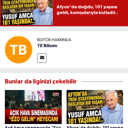
Afyon'da doğdu, 101 yaşına
geldi, komşularıyla kutladı!..
EDITÖR HAKKINDA
TE Bilisim
Bunlar da ilginizi çekebilir
Açık hava sinemasında “Ezo
Afyon'da doğdu, 101 yaşına