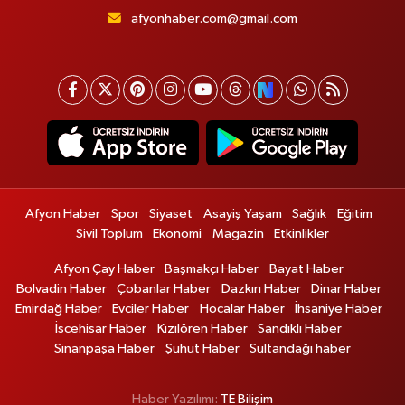
afyonhaber.com@gmail.com
Afyon Haber
Spor
Siyaset
Asayiş Yaşam
Sağlık
Eğitim
Sivil Toplum
Ekonomi
Magazin
Etkinlikler
Afyon Çay Haber
Başmakçı Haber
Bayat Haber
Bolvadin Haber
Çobanlar Haber
Dazkırı Haber
Dinar Haber
Emirdağ Haber
Evciler Haber
Hocalar Haber
İhsaniye Haber
İscehisar Haber
Kızılören Haber
Sandıklı Haber
Sinanpaşa Haber
Şuhut Haber
Sultandağı haber
Haber Yazılımı:
TE Bilişim