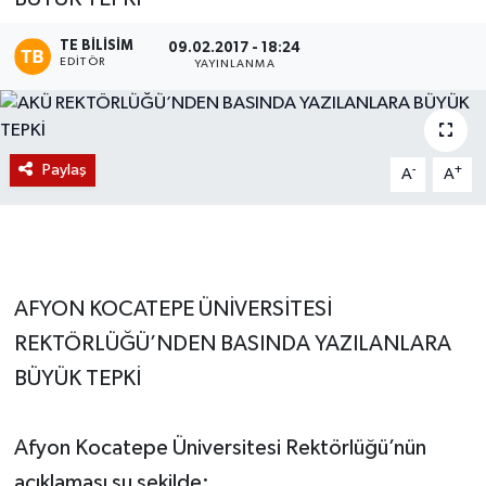
Magazin
TE BILISIM
09.02.2017 - 18:24
EDITÖR
YAYINLANMA
Etkinlikler
Paylaş
-
+
A
A
AFYON KOCATEPE ÜNİVERSİTESİ
REKTÖRLÜĞÜ’NDEN BASINDA YAZILANLARA
BÜYÜK TEPKİ
Afyon Kocatepe Üniversitesi Rektörlüğü’nün
açıklaması şu şekilde;