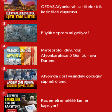
OEDAŞ Afyonkarahisar ili elektrik
kesintileri duyurusu
3
Büyük deprem mi geliyor?
4
Meteoroloji duyurdu:
Afyonkarahisar 5 Günlük Hava
Durumu
5
Afyon’da dört yaşındaki çocuğun
şüpheli ölümü
6
Kademeli emeklilik kimleri
kapsıyor?