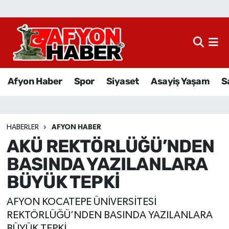
Afyon Haber
Siyaset
Afyon Haber
Spor
Siyaset
Asayiş Yaşam
S
Spor
Asayiş Yaşam
HABERLER
AFYON HABER
AKÜ REKTÖRLÜĞÜ’NDEN
Sağlık
BASINDA YAZILANLARA
Eğitim
BÜYÜK TEPKİ
Sivil Toplum
AFYON KOCATEPE ÜNİVERSİTESİ
REKTÖRLÜĞÜ’NDEN BASINDA YAZILANLARA
Ekonomi
BÜYÜK TEPKİ