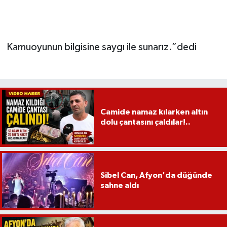
Kamuoyunun bilgisine saygı ile sunarız.”dedi
Camide namaz kılarken altın
dolu çantasını çaldılar!..
Sibel Can, Afyon'da düğünde
sahne aldı