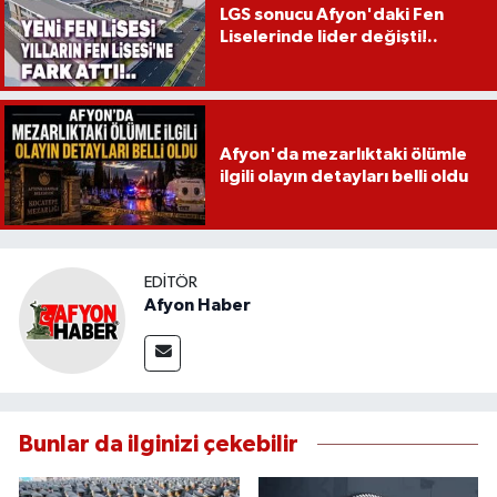
LGS sonucu Afyon'daki Fen
Liselerinde lider değişti!..
Afyon'da mezarlıktaki ölümle
ilgili olayın detayları belli oldu
EDITÖR
Afyon Haber
Bunlar da ilginizi çekebilir