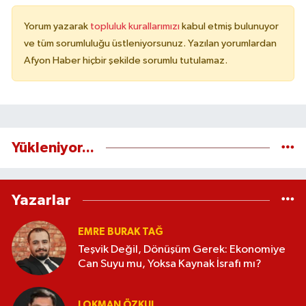
Yorum yazarak
topluluk kurallarımızı
kabul etmiş bulunuyor
ve tüm sorumluluğu üstleniyorsunuz. Yazılan yorumlardan
Afyon Haber hiçbir şekilde sorumlu tutulamaz.
Yükleniyor...
Yazarlar
EMRE BURAK TAĞ
Teşvik Değil, Dönüşüm Gerek: Ekonomiye
Can Suyu mu, Yoksa Kaynak İsrafı mı?
LOKMAN ÖZKUL