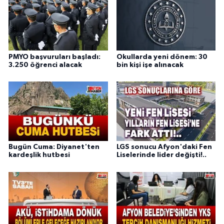
PMYO başvuruları başladı:
Okullarda yeni dönem: 30
3.250 öğrenci alacak
bin kişi işe alınacak
Bugün Cuma: Diyanet'ten
LGS sonucu Afyon'daki Fen
kardeşlik hutbesi
Liselerinde lider değişti!..