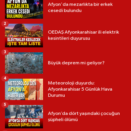
Afyon'da mezarlıkta bir erkek
cesedi bulundu
2
OEDAŞ Afyonkarahisar ili elektrik
kesintileri duyurusu
3
Büyük deprem mi geliyor?
4
Meteoroloji duyurdu:
Afyonkarahisar 5 Günlük Hava
Durumu
5
Afyon’da dört yaşındaki çocuğun
şüpheli ölümü