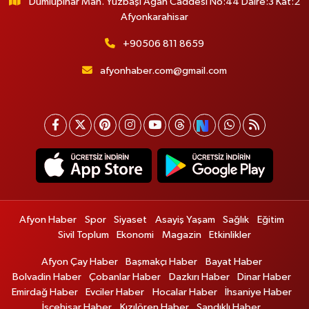
Dumlupınar Mah. Yüzbaşı Agah Caddesi No:44 Daire:3 Kat:2
Afyonkarahisar
+90506 811 8659
afyonhaber.com@gmail.com
Afyon Haber
Spor
Siyaset
Asayiş Yaşam
Sağlık
Eğitim
Sivil Toplum
Ekonomi
Magazin
Etkinlikler
Afyon Çay Haber
Başmakçı Haber
Bayat Haber
Bolvadin Haber
Çobanlar Haber
Dazkırı Haber
Dinar Haber
Emirdağ Haber
Evciler Haber
Hocalar Haber
İhsaniye Haber
İscehisar Haber
Kızılören Haber
Sandıklı Haber