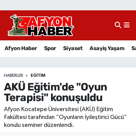
Afyon Haber
Siyaset
Afyon Haber
Spor
Siyaset
Asayiş Yaşam
S
Spor
Asayiş Yaşam
HABERLER
EĞITIM
AKÜ Eğitim'de "Oyun
Sağlık
Terapisi" konuşuldu
Eğitim
Afyon Kocatepe Üniversitesi (AKÜ) Eğitim
Sivil Toplum
Fakültesi tarafından “Oyunların İyileştirici Gücü”
konulu seminer düzenlendi.
Ekonomi