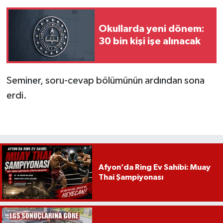
Okullarda yeni dönem:
30 bin kişi işe alınacak
Seminer, soru-cevap bölümünün ardından sona
erdi.
Afyon’da Ring Ev Sahibi: Muay
Thai Şampiyonası