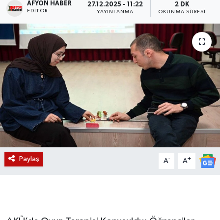
AFYON HABER
27.12.2025 - 11:22
2 DK
EDITÖR
YAYINLANMA
OKUNMA SÜRESI
Magazin
Etkinlikler
Paylaş
-
+
A
A