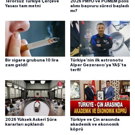
Terörsüz Türkiye Çerçeve
2026 PMYO ve POMEM polis
Yasası tam metni
alımı başvuru süreci başladı
mı?
Bir sigara grubuna 10 lira
Türkiye'nin ilk astronotu
zam geldi!
Alper Gezeravcı'ya YAŞ'ta
terfi!
2026 Yüksek Askerî Şûra
Türkiye ve Çin arasında
kararları açıklandı
akademik ve ekonomik
köprü