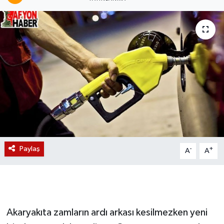
Magazin
Etkinlikler
Paylaş
-
+
A
A
Akaryakıta zamların ardı arkası kesilmezken yeni