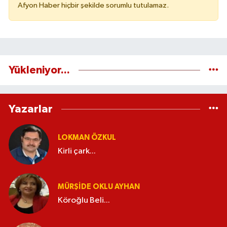
Afyon Haber hiçbir şekilde sorumlu tutulamaz.
Yükleniyor...
Yazarlar
LOKMAN ÖZKUL
Kirli çark...
MÜRŞIDE OKLU AYHAN
Köroğlu Beli...