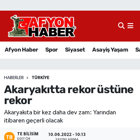
Afyon Haber
Siyaset
Afyon Haber
Spor
Siyaset
Asayiş Yaşam
S
Spor
Asayiş Yaşam
HABERLER
TÜRKIYE
Akaryakıtta rekor üstüne
Sağlık
rekor
Eğitim
Akaryakıta bir kez daha dev zam: Yarından
Sivil Toplum
itibaren geçerli olacak
TE BILISIM
Ekonomi
10.06.2022 - 10:13
EDITÖR
YAYINLANMA