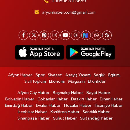
+90506 811 8659
afyonhaber.com@gmail.com
Afyon Haber
Spor
Siyaset
Asayiş Yaşam
Sağlık
Eğitim
Sivil Toplum
Ekonomi
Magazin
Etkinlikler
Afyon Çay Haber
Başmakçı Haber
Bayat Haber
Bolvadin Haber
Çobanlar Haber
Dazkırı Haber
Dinar Haber
Emirdağ Haber
Evciler Haber
Hocalar Haber
İhsaniye Haber
İscehisar Haber
Kızılören Haber
Sandıklı Haber
Sinanpaşa Haber
Şuhut Haber
Sultandağı haber