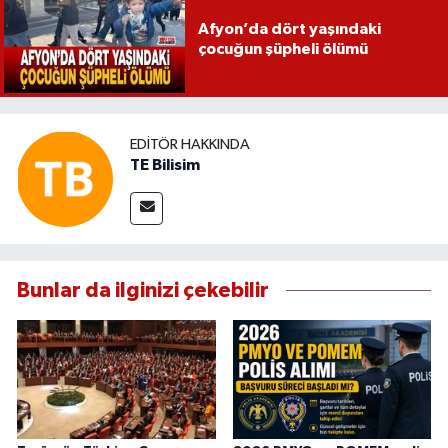
Afyon’da dört yaşındaki
çocuğun şüpheli ölümü
EDITÖR HAKKINDA
TE Bilisim
Bunlar da ilginizi çekebilir