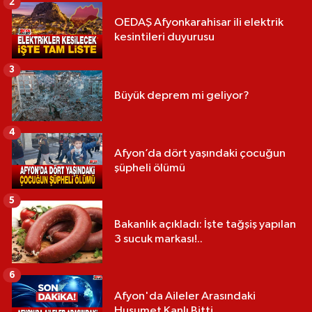
2
OEDAŞ Afyonkarahisar ili elektrik
kesintileri duyurusu
3
Büyük deprem mi geliyor?
4
Afyon’da dört yaşındaki çocuğun
şüpheli ölümü
5
Bakanlık açıkladı: İşte tağşiş yapılan
3 sucuk markası!..
6
Afyon'da Aileler Arasındaki
Husumet Kanlı Bitti