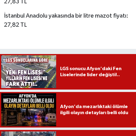
27,83 TL
İstanbul Anadolu yakasında bir litre mazot fiyatı:
27,82 TL
LGS sonucu Afyon'daki Fen
Liselerinde lider değişti!..
Afyon'da mezarlıktaki ölümle
ilgili olayın detayları belli oldu