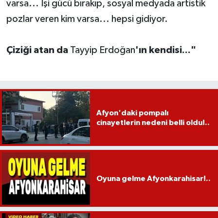
varsa... İşi gücü bırakıp, sosyal medyada artistik
pozlar veren kim varsa... hepsi gidiyor.
Çiziği atan da
Tayyip Erdoğan
'ın kendisi..."
Afyon'daki pompalı
cinayetlerin nedeni belli oldu!..
Oyuna gelme Afyonkarahisar!..