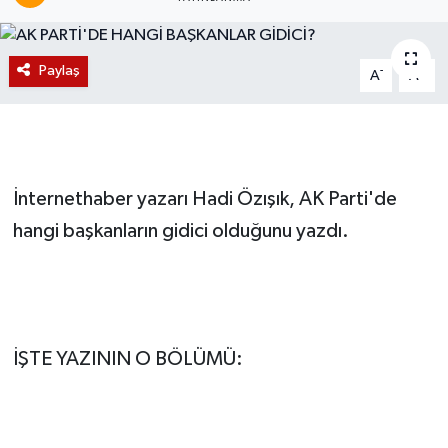
Magazin
Paylaş
-
+
A
A
Etkinlikler
İnternethaber yazarı Hadi Özışık, AK Parti'de
hangi başkanların gidici olduğunu yazdı.
İŞTE YAZININ O BÖLÜMÜ: