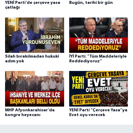
YENİ Parti’de çerçeve yasa
Bugün, tarihi bir gün
çatlağı
Silah bırakılmadan hukukî
İYİ Parti: "Tüm Maddeleriyle
adım yok
Reddediyoruz”
MHP Afyonkarahisar’da
YENİ Parti "Çerçeve Yasa"ya
kongre heyecanı
Evet oyu verecek