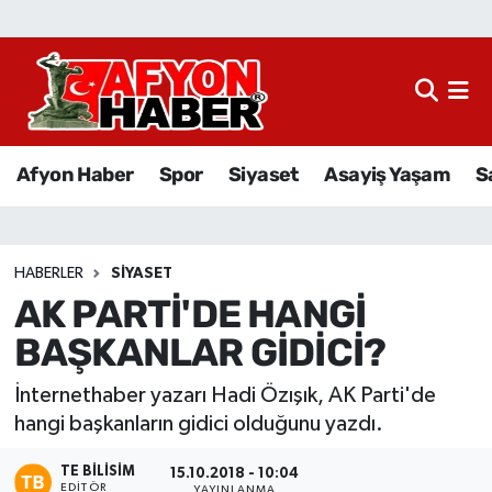
Afyon Haber
Siyaset
Afyon Haber
Spor
Siyaset
Asayiş Yaşam
S
Spor
Asayiş Yaşam
HABERLER
SIYASET
AK PARTİ'DE HANGİ
Sağlık
BAŞKANLAR GİDİCİ?
Eğitim
İnternethaber yazarı Hadi Özışık, AK Parti'de
Sivil Toplum
hangi başkanların gidici olduğunu yazdı.
TE BILISIM
Ekonomi
15.10.2018 - 10:04
EDITÖR
YAYINLANMA