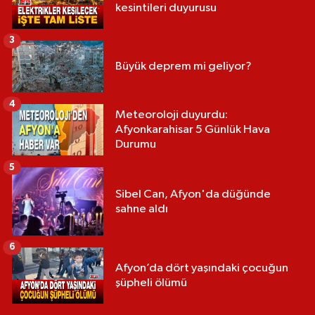
kesintileri duyurusu
3
Büyük deprem mi geliyor?
4
Meteoroloji duyurdu:
Afyonkarahisar 5 Günlük Hava
Durumu
5
Sibel Can, Afyon'da düğünde
sahne aldı
6
Afyon’da dört yaşındaki çocuğun
şüpheli ölümü