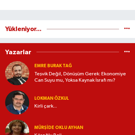
Yükleniyor...
Yazarlar
EMRE BURAK TAĞ
Teşvik Değil, Dönüşüm Gerek: Ekonomiye
Can Suyu mu, Yoksa Kaynak İsrafı mı?
LOKMAN ÖZKUL
Kirli çark...
MÜRŞIDE OKLU AYHAN