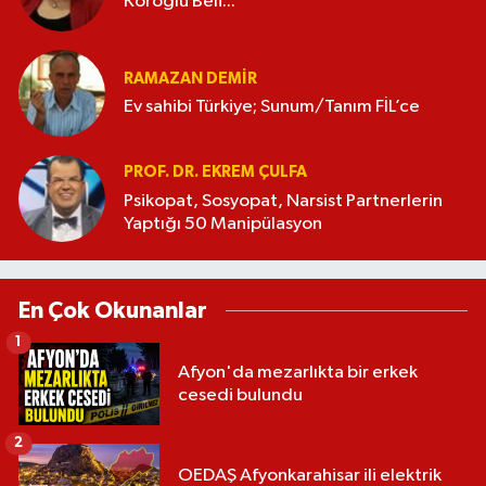
Köroğlu Beli...
RAMAZAN DEMİR
Ev sahibi Türkiye; Sunum/Tanım FİL’ce
PROF. DR. EKREM ÇULFA
Psikopat, Sosyopat, Narsist Partnerlerin
Yaptığı 50 Manipülasyon
En Çok Okunanlar
1
Afyon'da mezarlıkta bir erkek
cesedi bulundu
2
OEDAŞ Afyonkarahisar ili elektrik