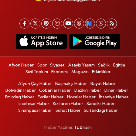
Afyon Haber
Spor
Siyaset
Asayiş Yaşam
Sağlık
Eğitim
Sivil Toplum
Ekonomi
Magazin
Etkinlikler
Afyon Çay Haber
Başmakçı Haber
Bayat Haber
Bolvadin Haber
Çobanlar Haber
Dazkırı Haber
Dinar Haber
Emirdağ Haber
Evciler Haber
Hocalar Haber
İhsaniye Haber
İscehisar Haber
Kızılören Haber
Sandıklı Haber
Sinanpaşa Haber
Şuhut Haber
Sultandağı haber
Haber Yazılımı:
TE Bilişim