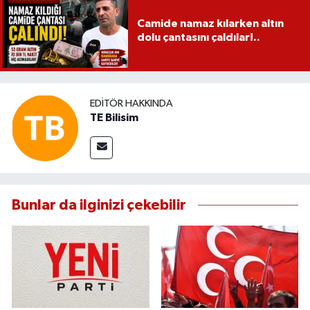
Camide namaz kılarken altın
dolu çantasını çaldılar!..
EDITÖR HAKKINDA
TE Bilisim
Bunlar da ilginizi çekebilir