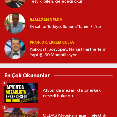
Teşviki bilen, geleceği okur
RAMAZAN DEMİR
Ev sahibi Türkiye; Sunum/Tanım FİL’ce
PROF. DR. EKREM ÇULFA
Psikopat, Sosyopat, Narsist Partnerlerin
Yaptığı 50 Manipülasyon
En Çok Okunanlar
1
Afyon'da mezarlıkta bir erkek
cesedi bulundu
2
OEDAŞ Afyonkarahisar ili elektrik