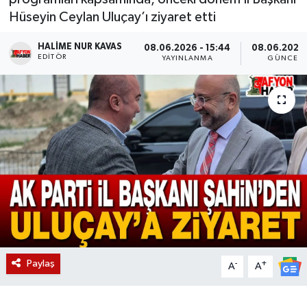
Hüseyin Ceylan Uluçay’ı ziyaret etti
Magazin
HALIME NUR KAVAS
08.06.2026 - 15:44
08.06.2026 
EDITÖR
Etkinlikler
YAYINLANMA
GÜNCELL
Paylaş
-
+
A
A