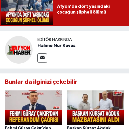
Afyon’da dört yaşındaki
çocuğun şüpheli ölümü
EDITÖR HAKKINDA
Halime Nur Kavas
Bunlar da ilginizi çekebilir
Fehmi Güray Çakır’dan
Başkan Kürşat Ağduk