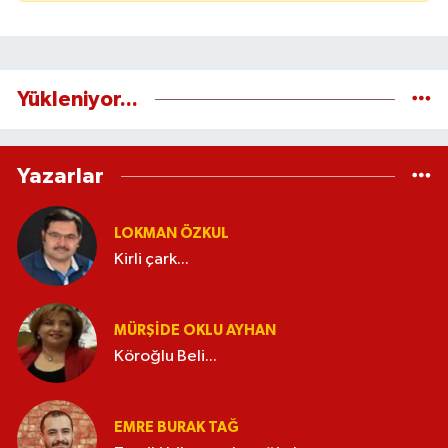
Yükleniyor...
Yazarlar
LOKMAN ÖZKUL
Kirli çark...
MÜRŞIDE OKLU AYHAN
Köroğlu Beli...
EMRE BURAK TAĞ