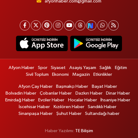
afyonhaber.com@gmail.com
Afyon Haber
Spor
Siyaset
Asayiş Yaşam
Sağlık
Eğitim
Sivil Toplum
Ekonomi
Magazin
Etkinlikler
Afyon Çay Haber
Başmakçı Haber
Bayat Haber
Bolvadin Haber
Çobanlar Haber
Dazkırı Haber
Dinar Haber
Emirdağ Haber
Evciler Haber
Hocalar Haber
İhsaniye Haber
İscehisar Haber
Kızılören Haber
Sandıklı Haber
Sinanpaşa Haber
Şuhut Haber
Sultandağı haber
Haber Yazılımı:
TE Bilişim