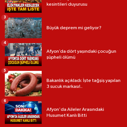
kesintileri duyurusu
3
Büyük deprem mi geliyor?
4
Afyon’da dört yaşındaki çocuğun
şüpheli ölümü
5
Bakanlık açıkladı: İşte tağşiş yapılan
3 sucuk markası!..
6
Afyon'da Aileler Arasındaki
Husumet Kanlı Bitti