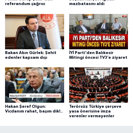
referandum çağrısı
mazbatasını aldı
Bakan Akın Gürlek: Şehit
İYİ Parti’den Balıkesir
edenler kapsam dışı
Mitingi öncesi TV3’e ziyaret
Hakan Şeref Olgun:
Terörsüz Türkiye çerçeve
Vicdanım rahat, başım dik!..
yasa önerisine imza
verenler vermeyenler