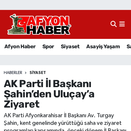
Afyon Haber
Siyaset
Afyon Haber
Spor
Siyaset
Asayiş Yaşam
S
Spor
Asayiş Yaşam
HABERLER
SIYASET
AK Parti İl Başkanı
Sağlık
Şahin’den Uluçay’a
Eğitim
Ziyaret
Sivil Toplum
AK Parti Afyonkarahisar İl Başkanı Av. Turgay
Şahin, kent genelinde yürüttüğü saha ve ziyaret
Ekonomi
programları kapsamında, önceki dönem İl Başkanı