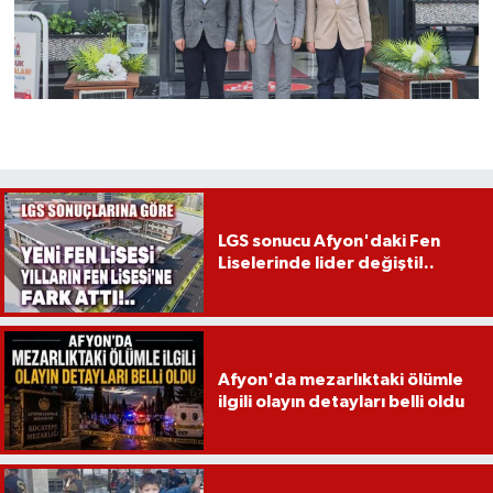
LGS sonucu Afyon'daki Fen
Liselerinde lider değişti!..
Afyon'da mezarlıktaki ölümle
ilgili olayın detayları belli oldu