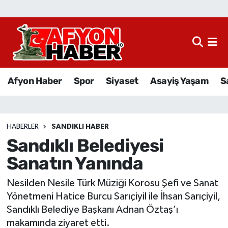
Afyon Haber
Siyaset
Afyon Haber
Spor
Siyaset
Asayiş Yaşam
S
Spor
Asayiş Yaşam
HABERLER
SANDIKLI HABER
Sandıklı Belediyesi
Sağlık
Sanatın Yanında
Eğitim
Nesilden Nesile Türk Müziği Korosu Şefi ve Sanat
Sivil Toplum
Yönetmeni Hatice Burcu Sarıçiyil ile İhsan Sarıçiyil,
Sandıklı Belediye Başkanı Adnan Öztaş’ı
Ekonomi
makamında ziyaret etti.