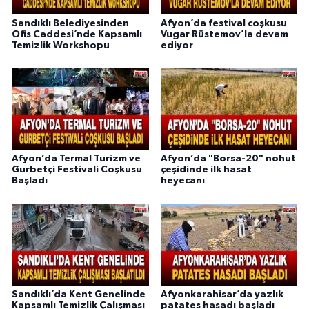
Sandıklı Belediyesinden
Afyon’da festival coşkusu
Ofis Caddesi’nde Kapsamlı
Vugar Rüstemov’la devam
Temizlik Workshopu
ediyor
Afyon’da Termal Turizm ve
Afyon’da "Borsa-20" nohut
Gurbetçi Festivali Coşkusu
çeşidinde ilk hasat
Başladı
heyecanı
Sandıklı’da Kent Genelinde
Afyonkarahisar’da yazlık
Kapsamlı Temizlik Çalışması
patates hasadı başladı