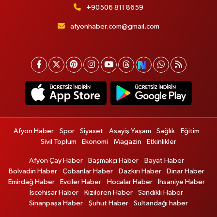
+90506 811 8659
afyonhaber.com@gmail.com
Afyon Haber
Spor
Siyaset
Asayiş Yaşam
Sağlık
Eğitim
Sivil Toplum
Ekonomi
Magazin
Etkinlikler
Afyon Çay Haber
Başmakçı Haber
Bayat Haber
Bolvadin Haber
Çobanlar Haber
Dazkırı Haber
Dinar Haber
Emirdağ Haber
Evciler Haber
Hocalar Haber
İhsaniye Haber
İscehisar Haber
Kızılören Haber
Sandıklı Haber
Sinanpaşa Haber
Şuhut Haber
Sultandağı haber