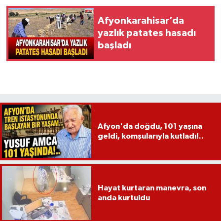
Afyonkarahisar’da
yazlık patates hasadı
başladı
Afyon'da doğdu, 101 yaşına
geldi, komşularıyla kutladı!..
Hayat kurtaran manevra, son
anda kurtuldu