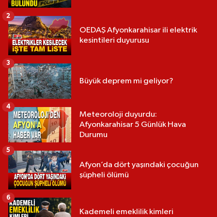
2
OEDAŞ Afyonkarahisar ili elektrik
kesintileri duyurusu
3
Büyük deprem mi geliyor?
4
Meteoroloji duyurdu:
Afyonkarahisar 5 Günlük Hava
Durumu
5
Afyon’da dört yaşındaki çocuğun
şüpheli ölümü
6
Kademeli emeklilik kimleri