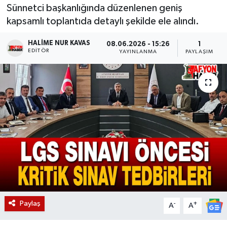
Sünnetci başkanlığında düzenlenen geniş
Magazin
kapsamlı toplantıda detaylı şekilde ele alındı.
Etkinlikler
HALIME NUR KAVAS
08.06.2026 - 15:26
1
EDITÖR
YAYINLANMA
PAYLAŞIM
Paylaş
-
+
A
A