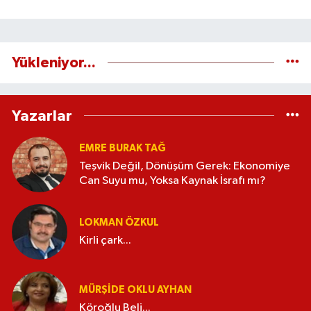
Yükleniyor...
Yazarlar
EMRE BURAK TAĞ
Teşvik Değil, Dönüşüm Gerek: Ekonomiye
Can Suyu mu, Yoksa Kaynak İsrafı mı?
LOKMAN ÖZKUL
Kirli çark...
MÜRŞIDE OKLU AYHAN
Köroğlu Beli...