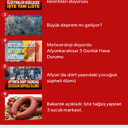
kesintileri duyurusu
3
Büyük deprem mi geliyor?
4
Meteoroloji duyurdu:
Afyonkarahisar 5 Günlük Hava
Durumu
5
Afyon’da dört yaşındaki çocuğun
şüpheli ölümü
6
Bakanlık açıkladı: İşte tağşiş yapılan
3 sucuk markası!..