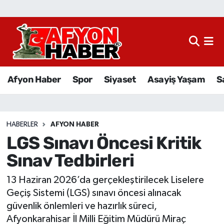
Afyon Haber
Siyaset
Afyon Haber
Spor
Siyaset
Asayiş Yaşam
S
Spor
Asayiş Yaşam
HABERLER
AFYON HABER
LGS Sınavı Öncesi Kritik
Sağlık
Sınav Tedbirleri
Eğitim
13 Haziran 2026’da gerçekleştirilecek Liselere
Sivil Toplum
Geçiş Sistemi (LGS) sınavı öncesi alınacak
güvenlik önlemleri ve hazırlık süreci,
Ekonomi
Afyonkarahisar İl Milli Eğitim Müdürü Miraç