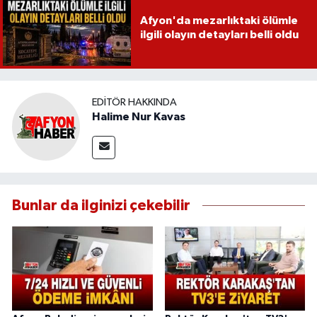
Afyon'da mezarlıktaki ölümle
ilgili olayın detayları belli oldu
EDITÖR HAKKINDA
Halime Nur Kavas
Bunlar da ilginizi çekebilir