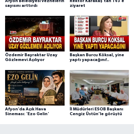
Afyon Belediyesi veznelerin
Rektör Karakaş'tan TV3'e
sayısını arttırdı
ziyaret
Özdemir Bayraktar Uzay
Başkan Burcu Köksal, yine
Gözlemevi Açılıyor
yaptı yapacağını!..
Afyon’da Açık Hava
İl Müdürleri ESOB Başkanı
Sineması: 'Ezo Gelin'
Cengiz Üstün’le görüştü