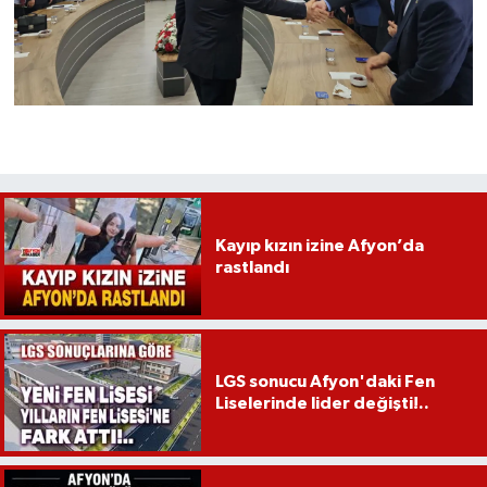
Kayıp kızın izine Afyon’da
rastlandı
LGS sonucu Afyon'daki Fen
Liselerinde lider değişti!..