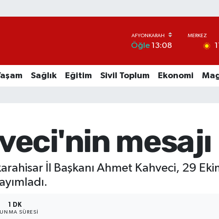
1
Öğle
13:08
Yaşam
Sağlık
Eğitim
Sivil Toplum
Ekonomi
Mag
eci'nin mesajı
onkarahisar İl Başkanı Ahmet Kahveci, 29 E
yayımladı.
1 DK
UNMA SÜRESI