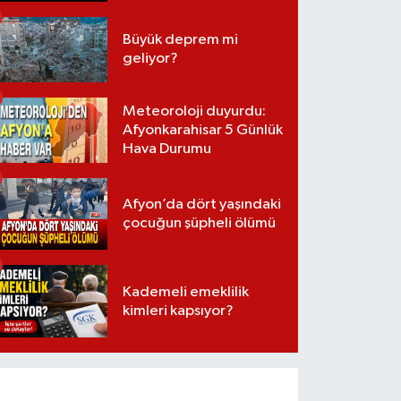
Büyük deprem mi
geliyor?
Meteoroloji duyurdu:
Afyonkarahisar 5 Günlük
Hava Durumu
Afyon’da dört yaşındaki
çocuğun şüpheli ölümü
Kademeli emeklilik
kimleri kapsıyor?