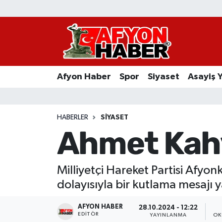
Afyon Haber
Siyaset
Afyon Haber
Spor
Siyaset
Asayiş 
Spor
Asayiş Yaşam
HABERLER
SIYASET
Ahmet Kahv
Sağlık
Eğitim
Milliyetçi Hareket Partisi Afy
dolayısıyla bir kutlama mesajı 
Sivil Toplum
AFYON HABER
28.10.2024 - 12:22
Ekonomi
EDITÖR
YAYINLANMA
OK