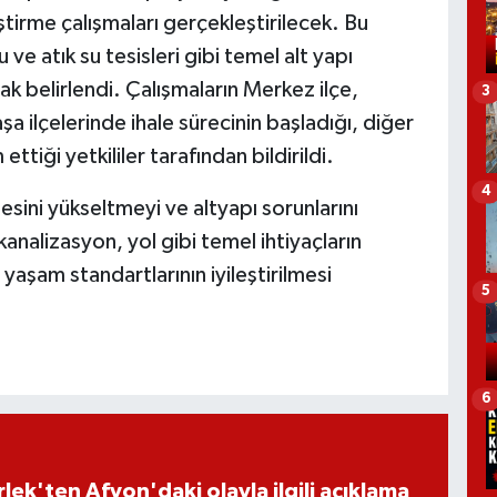
ştirme çalışmaları gerçekleştirilecek. Bu
 ve atık su tesisleri gibi temel alt yapı
arak belirlendi. Çalışmaların Merkez ilçe,
3
a ilçelerinde ihale sürecinin başladığı, diğer
ettiği yetkililer tarafından bildirildi.
4
sini yükseltmeyi ve altyapı sorunlarını
nalizasyon, yol gibi temel ihtiyaçların
n yaşam standartlarının iyileştirilmesi
5
6
lek'ten Afyon'daki olayla ilgili açıklama