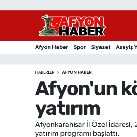
Afyon Haber
Siyaset
Afyon Haber
Spor
Siyaset
Asayiş 
Spor
Asayiş Yaşam
HABERLER
AFYON HABER
Afyon'un kö
Sağlık
yatırım
Eğitim
Sivil Toplum
Afyonkarahisar İl Özel İdaresi, 
Ekonomi
yatırım programı başlattı.