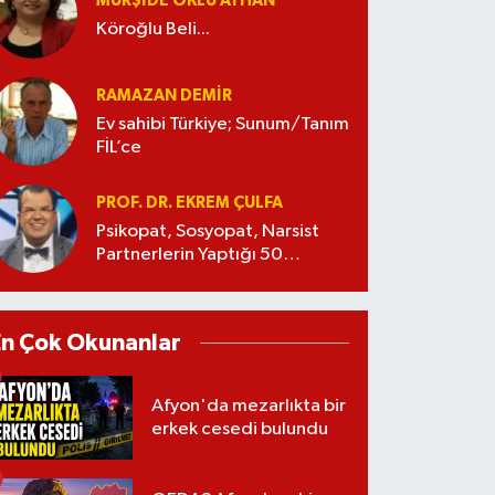
MÜRŞIDE OKLU AYHAN
Köroğlu Beli...
RAMAZAN DEMİR
Ev sahibi Türkiye; Sunum/Tanım
FİL’ce
PROF. DR. EKREM ÇULFA
Psikopat, Sosyopat, Narsist
Partnerlerin Yaptığı 50
Manipülasyon
En Çok Okunanlar
Afyon'da mezarlıkta bir
erkek cesedi bulundu