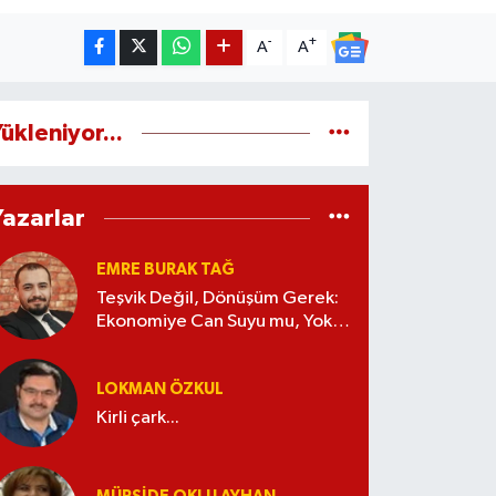
-
+
A
A
ükleniyor...
Yazarlar
EMRE BURAK TAĞ
Teşvik Değil, Dönüşüm Gerek:
Ekonomiye Can Suyu mu, Yoksa
Kaynak İsrafı mı?
LOKMAN ÖZKUL
Kirli çark...