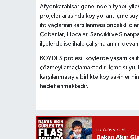
Afyonkarahisar genelinde altyapı iyile
projeler arasında köy yolları, içme suyu
ihtiyaçlarının karşılanması öncelikli ol
Çobanlar, Hocalar, Sandıklı ve Sinanpaş
ilçelerde ise ihale çalışmalarının devam 
KÖYDES projesi, köylerde yaşam kalite
çözmeyi amaçlamaktadır. İçme suyu, ka
karşılanmasıyla birlikte köy sakinlerini
hedeflenmektedir.
EDITÖRÜN SEÇTIĞI
Bakan Akın Gür