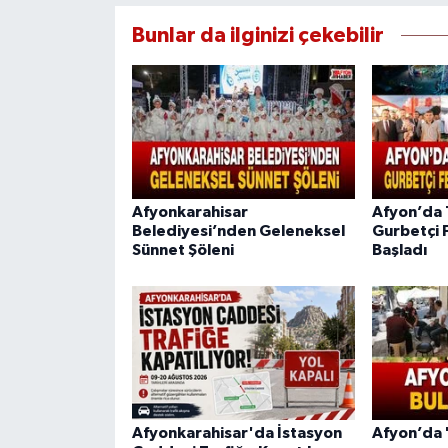
Bunlar da ilginizi çekebilir
Afyonkarahisar
Afyon’da 
Belediyesi’nden Geleneksel
Gurbetçi 
Sünnet Şöleni
Başladı
Afyonkarahisar'da İstasyon
Afyon’da 