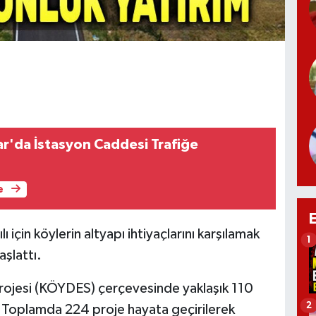
r'da İstasyon Caddesi Trafiğe
e
ı için köylerin altyapı ihtiyaçlarını karşılamak
1
şlattı.
Projesi (KÖYDES) çerçevesinde yaklaşık 110
2
. Toplamda 224 proje hayata geçirilerek