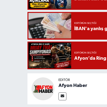
EDITÖRÜN SEÇTIĞI
İBAN'a yanlış g
EDITÖRÜN SEÇTIĞI
Afyon’da Ring 
EDITÖR
Afyon Haber