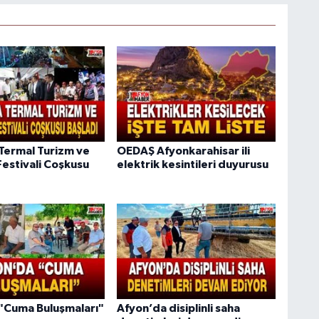
Termal Turizm ve
OEDAŞ Afyonkarahisar ili
Festivali Coşkusu
elektrik kesintileri duyurusu
"Cuma Buluşmaları"
Afyon’da disiplinli saha