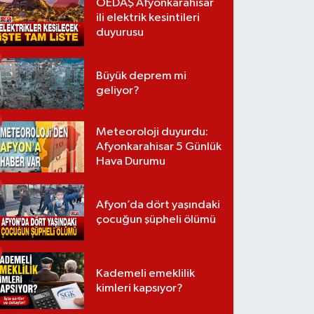
OEDAŞ Afyonkarahisar
ili elektrik kesintileri
duyurusu
Büyük deprem mi
geliyor?
Meteoroloji duyurdu:
Afyonkarahisar 5 Günlük
Hava Durumu
Afyon’da dört yaşındaki
çocuğun şüpheli ölümü
Kademeli emeklilik
kimleri kapsıyor?