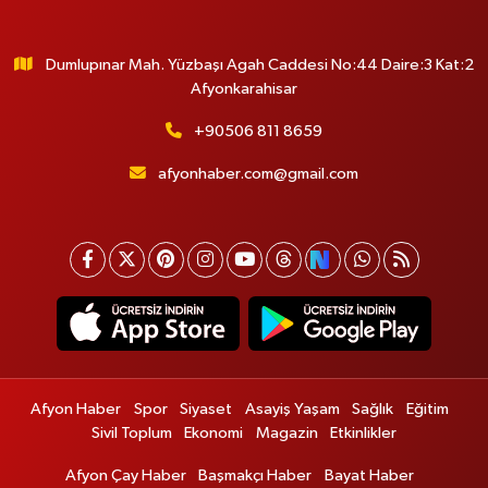
Dumlupınar Mah. Yüzbaşı Agah Caddesi No:44 Daire:3 Kat:2
Afyonkarahisar
+90506 811 8659
afyonhaber.com@gmail.com
Afyon Haber
Spor
Siyaset
Asayiş Yaşam
Sağlık
Eğitim
Sivil Toplum
Ekonomi
Magazin
Etkinlikler
Afyon Çay Haber
Başmakçı Haber
Bayat Haber