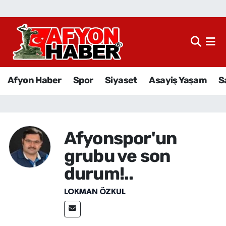
Afyon Haber
Siyaset
Afyon Haber
Spor
Siyaset
Asayiş Yaşam
S
Spor
Asayiş Yaşam
Afyonspor'un
Sağlık
grubu ve son
Eğitim
durum!..
LOKMAN ÖZKUL
Sivil Toplum
Ekonomi