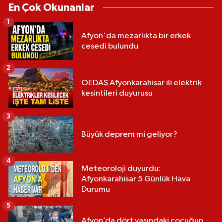
En Çok Okunanlar
1
Afyon'da mezarlıkta bir erkek
cesedi bulundu
2
OEDAŞ Afyonkarahisar ili elektrik
kesintileri duyurusu
3
Büyük deprem mi geliyor?
4
Meteoroloji duyurdu:
Afyonkarahisar 5 Günlük Hava
Durumu
5
Afyon’da dört yaşındaki çocuğun