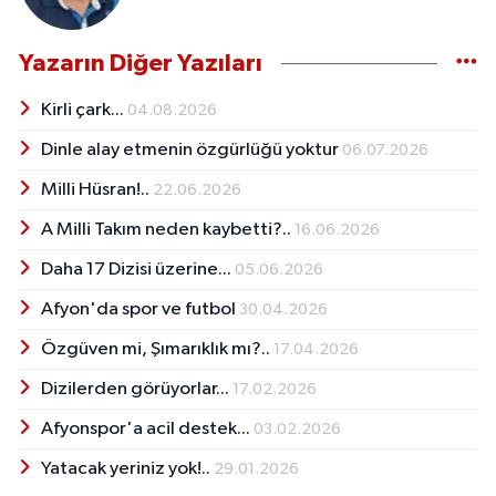
Yazarın Diğer Yazıları
Kirli çark...
04.08.2026
Dinle alay etmenin özgürlüğü yoktur
06.07.2026
Milli Hüsran!..
22.06.2026
A Milli Takım neden kaybetti?..
16.06.2026
Daha 17 Dizisi üzerine...
05.06.2026
Afyon'da spor ve futbol
30.04.2026
Özgüven mi, Şımarıklık mı?..
17.04.2026
Dizilerden görüyorlar...
17.02.2026
Afyonspor'a acil destek...
03.02.2026
Yatacak yeriniz yok!..
29.01.2026