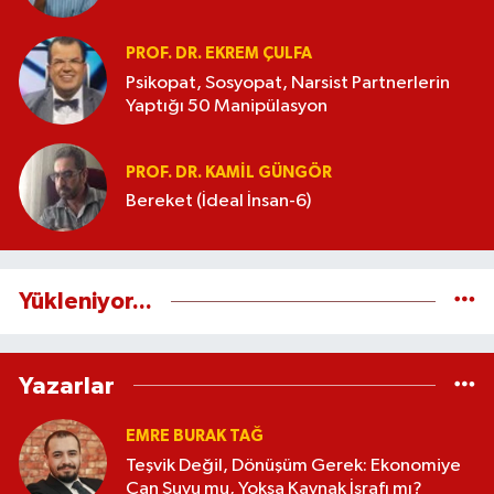
PROF. DR. EKREM ÇULFA
Psikopat, Sosyopat, Narsist Partnerlerin
Yaptığı 50 Manipülasyon
PROF. DR. KAMIL GÜNGÖR
Bereket (İdeal İnsan-6)
Yükleniyor...
Yazarlar
EMRE BURAK TAĞ
Teşvik Değil, Dönüşüm Gerek: Ekonomiye
Can Suyu mu, Yoksa Kaynak İsrafı mı?