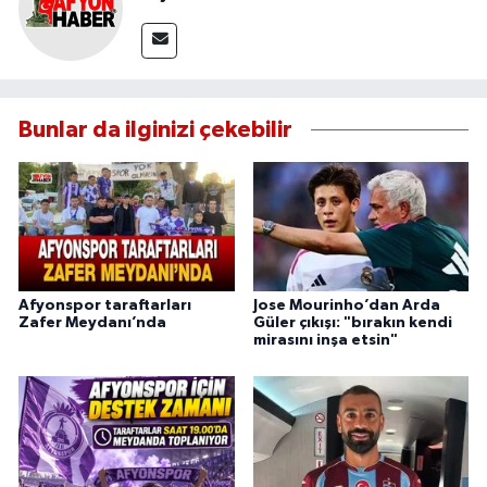
Bunlar da ilginizi çekebilir
Afyonspor taraftarları
Jose Mourinho’dan Arda
Zafer Meydanı’nda
Güler çıkışı: "bırakın kendi
mirasını inşa etsin"