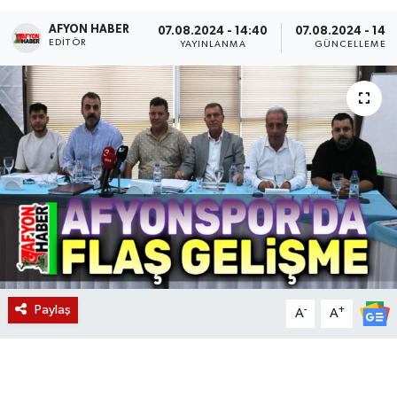
AFYON HABER
Magazin
07.08.2024 - 14:40
07.08.2024 - 14:
EDITÖR
YAYINLANMA
GÜNCELLEME
Etkinlikler
Paylaş
-
+
A
A