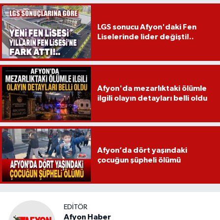
LGS sonucu Afyon'daki Fen
Liselerinde lider değişti!..
Afyon'da mezarlıktaki ölümle
ilgili olayın detayları belli oldu
Afyon’da dört yaşındaki
çocuğun şüpheli ölümü
EDITÖR
Afyon Haber