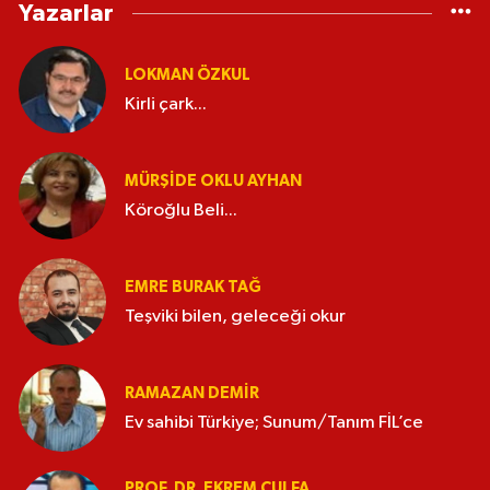
Yazarlar
LOKMAN ÖZKUL
Kirli çark...
MÜRŞIDE OKLU AYHAN
Köroğlu Beli...
EMRE BURAK TAĞ
Teşviki bilen, geleceği okur
RAMAZAN DEMİR
Ev sahibi Türkiye; Sunum/Tanım FİL’ce
PROF. DR. EKREM ÇULFA