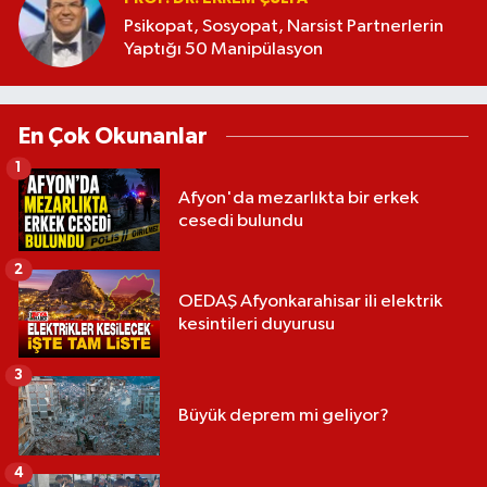
Psikopat, Sosyopat, Narsist Partnerlerin
Yaptığı 50 Manipülasyon
En Çok Okunanlar
1
Afyon'da mezarlıkta bir erkek
cesedi bulundu
2
OEDAŞ Afyonkarahisar ili elektrik
kesintileri duyurusu
3
Büyük deprem mi geliyor?
4