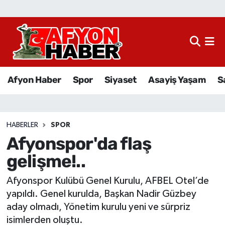
Afyon Haber
Siyaset
Afyon Haber
Spor
Siyaset
Asayiş Yaşam
S
Spor
Asayiş Yaşam
HABERLER
SPOR
Afyonspor'da flaş
Sağlık
gelişme!..
Eğitim
Afyonspor Kulübü Genel Kurulu, AFBEL Otel’de
Sivil Toplum
yapıldı. Genel kurulda, Başkan Nadir Güzbey
aday olmadı, Yönetim kurulu yeni ve sürpriz
Ekonomi
isimlerden oluştu.