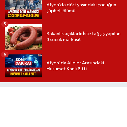
Afyon’da dört yaşındaki çocuğun
şüpheli ölümü
5
Bakanlık açıkladı: İşte tağşiş yapılan
3 sucuk markası!..
6
Afyon'da Aileler Arasındaki
Husumet Kanlı Bitti