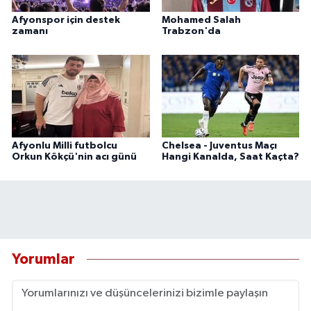
Afyonspor için destek
Mohamed Salah
zamanı
Trabzon'da
Afyonlu Milli futbolcu
Chelsea - Juventus Maçı
Orkun Kökçü'nin acı günü
Hangi Kanalda, Saat Kaçta?
Yorumlar