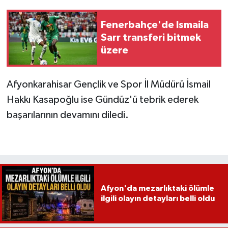
Fenerbahçe'de Ismaila
Sarr transferi bitmek
üzere
Afyonkarahisar Gençlik ve Spor İl Müdürü İsmail
Hakkı Kasapoğlu ise Gündüz'ü tebrik ederek
başarılarının devamını diledi.
Afyon'da mezarlıktaki ölümle
ilgili olayın detayları belli oldu