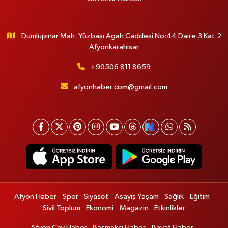
Dumlupınar Mah. Yüzbaşı Agah Caddesi No:44 Daire:3 Kat:2
Afyonkarahisar
+90506 811 8659
afyonhaber.com@gmail.com
Afyon Haber
Spor
Siyaset
Asayiş Yaşam
Sağlık
Eğitim
Sivil Toplum
Ekonomi
Magazin
Etkinlikler
Afyon Çay Haber
Başmakçı Haber
Bayat Haber