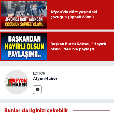
Afyon’da dört yaşındaki
çocuğun şüpheli ölümü
Başkan Burcu Köksal, "Hayırlı
olsun" dedi ve paylaştı
EDITÖR
Afyon Haber
Bunlar da ilginizi çekebilir