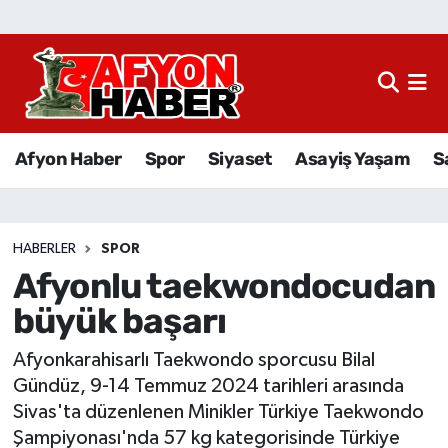
Afyon Haber
Siyaset
Afyon Haber
Spor
Siyaset
Asayiş Yaşam
S
Spor
Asayiş Yaşam
HABERLER
SPOR
Afyonlu taekwondocudan
Sağlık
büyük başarı
Eğitim
Afyonkarahisarlı Taekwondo sporcusu Bilal
Sivil Toplum
Gündüz, 9-14 Temmuz 2024 tarihleri arasında
Sivas'ta düzenlenen Minikler Türkiye Taekwondo
Ekonomi
Şampiyonası'nda 57 kg kategorisinde Türkiye