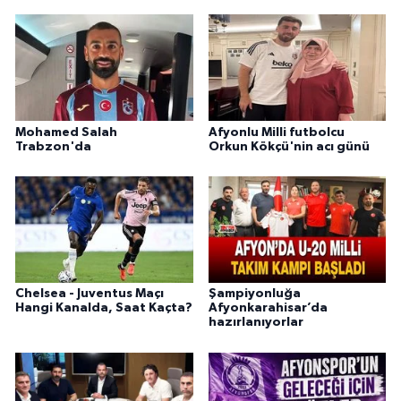
Mohamed Salah
Afyonlu Milli futbolcu
Trabzon'da
Orkun Kökçü'nin acı günü
Chelsea - Juventus Maçı
Şampiyonluğa
Hangi Kanalda, Saat Kaçta?
Afyonkarahisar’da
hazırlanıyorlar