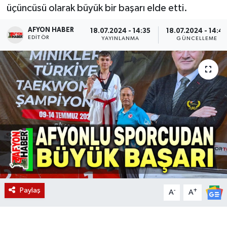
üçüncüsü olarak büyük bir başarı elde etti.
Magazin
AFYON HABER
18.07.2024 - 14:35
18.07.2024 - 14:4
EDITÖR
YAYINLANMA
GÜNCELLEME
Etkinlikler
Paylaş
-
+
A
A