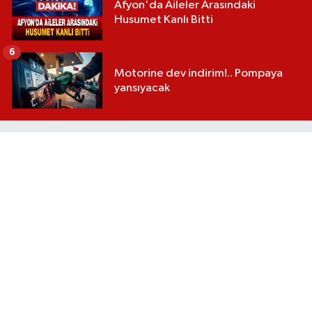
Afyon'da Aileler Arasındaki
Husumet Kanlı Bitti
6
Motorine dev indirim!.. Pompaya
yansıyacak