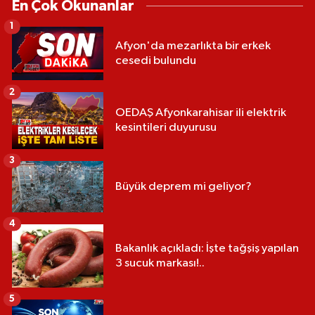
En Çok Okunanlar
1
Afyon'da mezarlıkta bir erkek
cesedi bulundu
2
OEDAŞ Afyonkarahisar ili elektrik
kesintileri duyurusu
3
Büyük deprem mi geliyor?
4
Bakanlık açıkladı: İşte tağşiş yapılan
3 sucuk markası!..
5