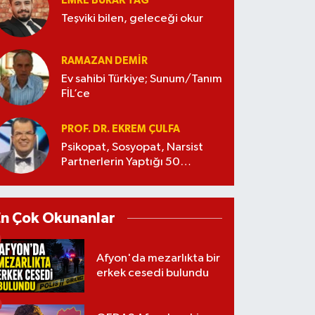
EMRE BURAK TAĞ
Teşviki bilen, geleceği okur
RAMAZAN DEMİR
Ev sahibi Türkiye; Sunum/Tanım
FİL’ce
PROF. DR. EKREM ÇULFA
Psikopat, Sosyopat, Narsist
Partnerlerin Yaptığı 50
Manipülasyon
En Çok Okunanlar
Afyon'da mezarlıkta bir
erkek cesedi bulundu