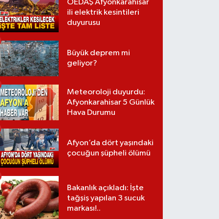
OEDAŞ Afyonkarahisar
ili elektrik kesintileri
duyurusu
Büyük deprem mi
geliyor?
Meteoroloji duyurdu:
Afyonkarahisar 5 Günlük
Hava Durumu
Afyon’da dört yaşındaki
çocuğun şüpheli ölümü
Bakanlık açıkladı: İşte
tağşiş yapılan 3 sucuk
markası!..