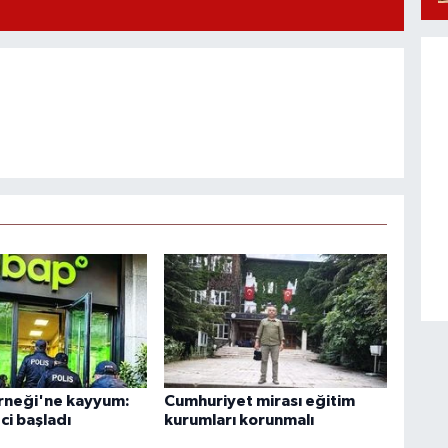
rneği'ne kayyum:
Cumhuriyet mirası eğitim
ci başladı
kurumları korunmalı