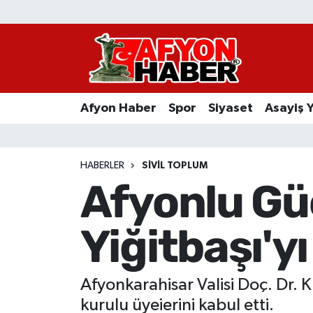
Afyon Haber
Siyaset
Afyon Haber
Spor
Siyaset
Asayiş 
Spor
Asayiş Yaşam
HABERLER
SIVIL TOPLUM
Afyonlu Güç
Sağlık
Yiğitbaşı'yı
Eğitim
Sivil Toplum
Afyonkarahisar Valisi Doç. Dr.
Ekonomi
kurulu üyeierini kabul etti.