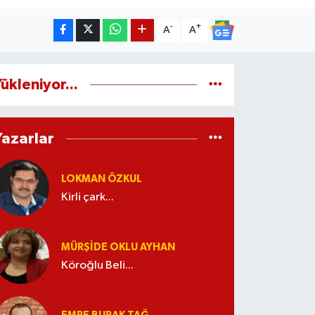
-
+
A
A
ükleniyor...
Yazarlar
LOKMAN ÖZKUL
Kirli çark...
MÜRŞIDE OKLU AYHAN
Köroğlu Beli...