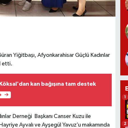
Güran Yiğitbaşı, Afyonkarahisar Güçlü Kadınlar
 etti.
Köksal'dan kan bağışına tam destek
e
1
dınlar Derneği Başkanı Canser Kuzu ile
2
 Hayriye Ayvalı ve Ayşegül Yavuz’u makamında