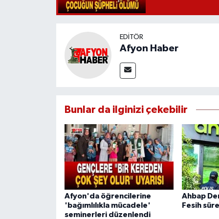
EDITÖR
Afyon Haber
Bunlar da ilginizi çekebilir
Afyon'da öğrencilerine
Ahbap De
'bağımlılıkla mücadele'
Fesih süre
seminerleri düzenlendi