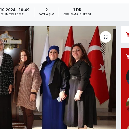
.10.2024 - 10:49
2
1 DK
GÜNCELLEME
PAYLAŞIM
OKUNMA SÜRESI
Y