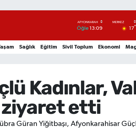
17
Öğle
13:09
Yaşam
Sağlık
Eğitim
Sivil Toplum
Ekonomi
Mag
lü Kadınlar, Val
 ziyaret etti
 Kübra Güran Yiğitbaşı, Afyonkarahisar Gü