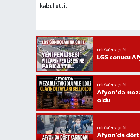
kabul etti.
EDITÖRÜN SEÇTIĞI
LGS sonucu Afy
EDITÖRÜN SEÇTIĞI
Afyon'da mezarl
oldu
EDITÖRÜN SEÇTIĞI
Afyon’da dört