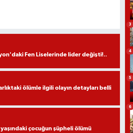
3
4
on'daki Fen Liselerinde lider değişti!..
5
ıktaki ölümle ilgili olayın detayları belli
6
 yaşındaki çocuğun şüpheli ölümü