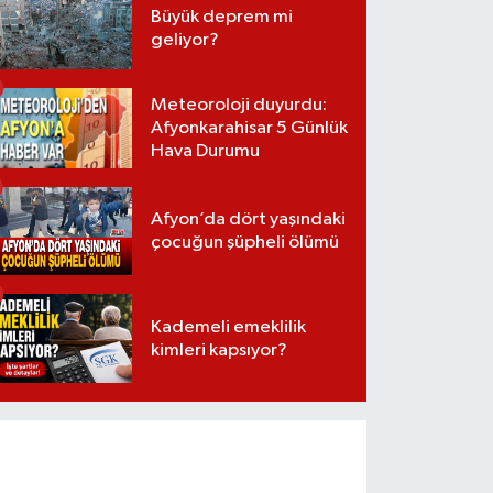
Büyük deprem mi
geliyor?
Meteoroloji duyurdu:
Afyonkarahisar 5 Günlük
Hava Durumu
Afyon’da dört yaşındaki
çocuğun şüpheli ölümü
Kademeli emeklilik
kimleri kapsıyor?