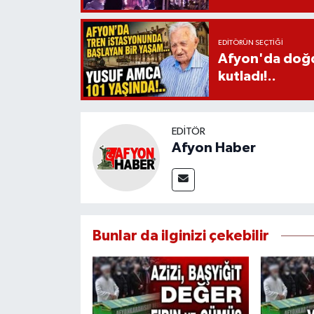
EDITÖRÜN SEÇTIĞI
Afyon'da doğdu
kutladı!..
EDITÖR
Afyon Haber
Bunlar da ilginizi çekebilir