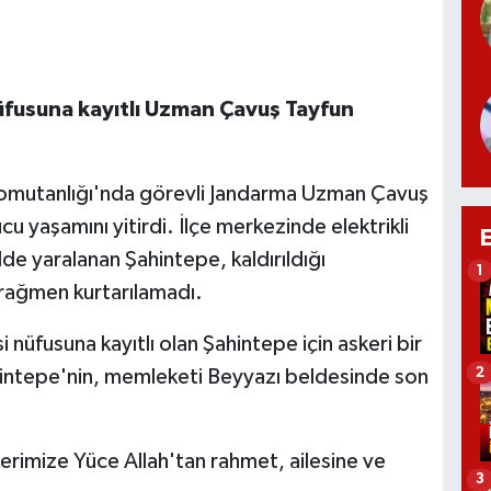
üfusuna kayıtlı Uzman Çavuş Tayfun
Komutanlığı'nda görevli Jandarma Uzman Çavuş
u yaşamını yitirdi. İlçe merkezinde elektrikli
lde yaralanan Şahintepe, kaldırıldığı
1
rağmen kurtarılamadı.
nüfusuna kayıtlı olan Şahintepe için askeri bir
2
intepe'nin, memleketi Beyyazı beldesinde son
imize Yüce Allah'tan rahmet, ailesine ve
3