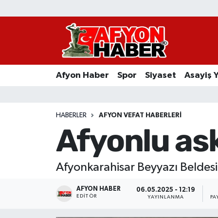
Afyon Haber
Siyaset
Afyon Haber
Spor
Siyaset
Asayiş 
Spor
Asayiş Yaşam
HABERLER
AFYON VEFAT HABERLERI
Afyonlu ask
Sağlık
Eğitim
Afyonkarahisar Beyyazı Beldesi
Sivil Toplum
AFYON HABER
06.05.2025 - 12:19
EDITÖR
YAYINLANMA
PA
Ekonomi