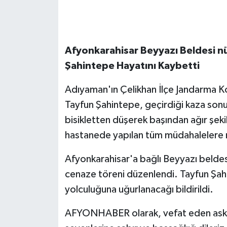
Afyonkarahisar Beyyazı Beldesi n
Şahintepe Hayatını Kaybetti
Adıyaman'ın Çelikhan İlçe Jandarma 
Tayfun Şahintepe, geçirdiği kaza sonuc
bisikletten düşerek başından ağır şeki
hastanede yapılan tüm müdahalelere 
Afyonkarahisar'a bağlı Beyyazı beldesi 
cenaze töreni düzenlendi. Tayfun Şah
yolculuğuna uğurlanacağı bildirildi.
AFYONHABER olarak, vefat eden asker