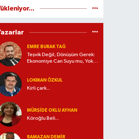
ükleniyor...
Yazarlar
EMRE BURAK TAĞ
Teşvik Değil, Dönüşüm Gerek:
Ekonomiye Can Suyu mu, Yoksa
Kaynak İsrafı mı?
LOKMAN ÖZKUL
Kirli çark...
MÜRŞIDE OKLU AYHAN
Köroğlu Beli...
RAMAZAN DEMİR