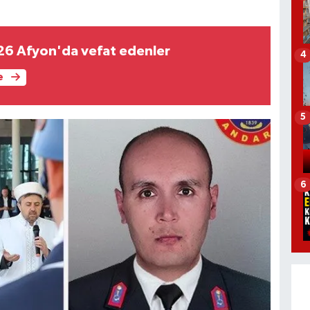
.
26 Afyon'da vefat edenler
4
e
5
6