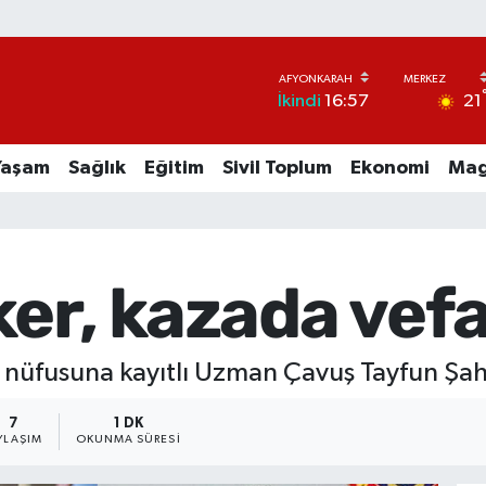
21
İkindi
16:57
Yaşam
Sağlık
Eğitim
Sivil Toplum
Ekonomi
Mag
er, kazada vefa
 nüfusuna kayıtlı Uzman Çavuş Tayfun Şah
7
1 DK
YLAŞIM
OKUNMA SÜRESI