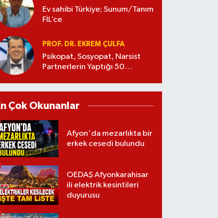
Ev sahibi Türkiye; Sunum/Tanım
FİL’ce
PROF. DR. EKREM ÇULFA
Psikopat, Sosyopat, Narsist
Partnerlerin Yaptığı 50
Manipülasyon
En Çok Okunanlar
Afyon'da mezarlıkta bir
erkek cesedi bulundu
OEDAŞ Afyonkarahisar
ili elektrik kesintileri
duyurusu