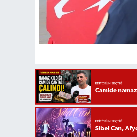
EDITÖRÜN SEÇTIĞI
Camide namaz kı
EDITÖRÜN SEÇTIĞI
Sibel Can, Af