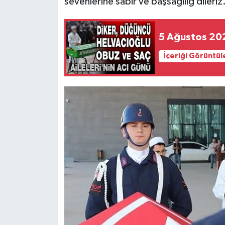
sevenlerine sabır ve başsağlıığ dileriz
5 Ağustos 20
İçeriği Görüntül