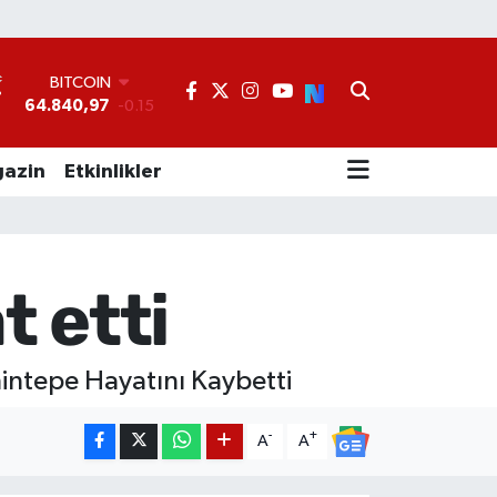
BITCOIN
64.840,97
-0.15
DOLAR
°
47,7436
0.18
EURO
55,2510
0.32
azin
Etkinlikler
STERLİN
64,4811
0.38
GRAM ALTIN
6660.55
0
BİST100
t etti
13.779
-14
intepe Hayatını Kaybetti
-
+
A
A