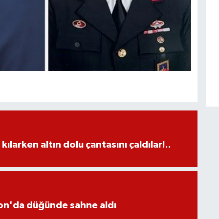
larken altın dolu çantasını çaldılar!..
yon'da düğünde sahne aldı