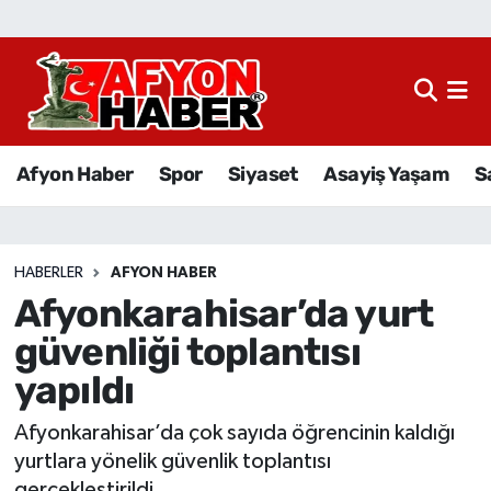
Afyon Haber
Siyaset
Afyon Haber
Spor
Siyaset
Asayiş Yaşam
S
Spor
Asayiş Yaşam
HABERLER
AFYON HABER
Afyonkarahisar’da yurt
Sağlık
güvenliği toplantısı
Eğitim
yapıldı
Sivil Toplum
Afyonkarahisar’da çok sayıda öğrencinin kaldığı
yurtlara yönelik güvenlik toplantısı
Ekonomi
gerçekleştirildi.