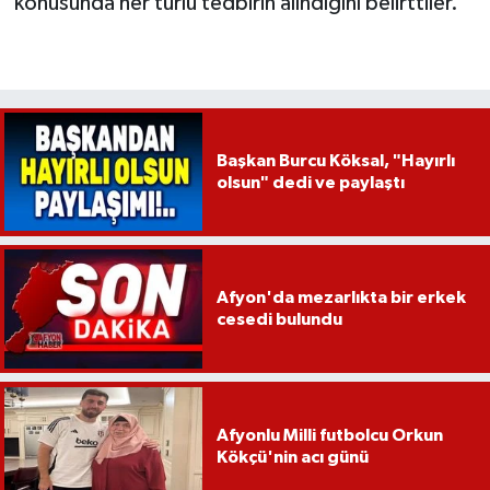
konusunda her türlü tedbirin alındığını belirttiler.
Başkan Burcu Köksal, "Hayırlı
olsun" dedi ve paylaştı
Afyon'da mezarlıkta bir erkek
cesedi bulundu
Afyonlu Milli futbolcu Orkun
Kökçü'nin acı günü