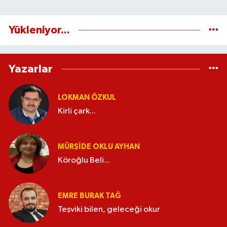
Yükleniyor...
Yazarlar
LOKMAN ÖZKUL
Kirli çark...
MÜRŞIDE OKLU AYHAN
Köroğlu Beli...
EMRE BURAK TAĞ
Teşviki bilen, geleceği okur