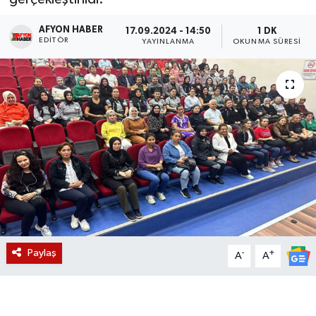
Magazin
AFYON HABER
17.09.2024 - 14:50
1 DK
EDITÖR
YAYINLANMA
OKUNMA SÜRESI
Etkinlikler
Paylaş
-
+
A
A