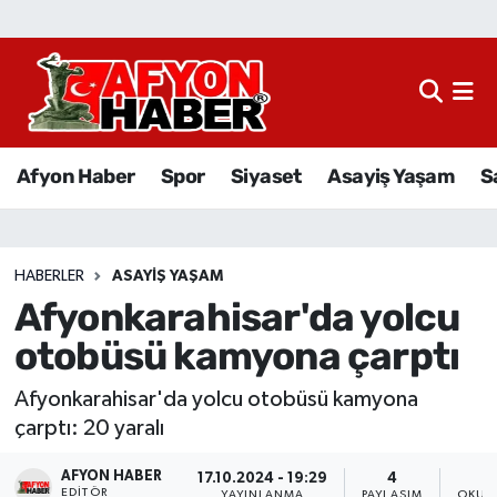
Afyon Haber
Siyaset
Afyon Haber
Spor
Siyaset
Asayiş Yaşam
S
Spor
Asayiş Yaşam
HABERLER
ASAYIŞ YAŞAM
Afyonkarahisar'da yolcu
Sağlık
otobüsü kamyona çarptı
Eğitim
Afyonkarahisar'da yolcu otobüsü kamyona
Sivil Toplum
çarptı: 20 yaralı
AFYON HABER
Ekonomi
17.10.2024 - 19:29
4
EDITÖR
YAYINLANMA
PAYLAŞIM
OKUN