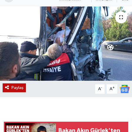
Magazin
Etkinlikler
Paylaş
-
+
A
A
Bakan Akın Gürlek'ten