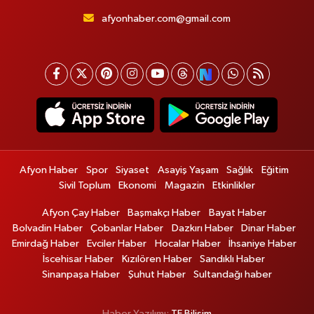
afyonhaber.com@gmail.com
Afyon Haber
Spor
Siyaset
Asayiş Yaşam
Sağlık
Eğitim
Sivil Toplum
Ekonomi
Magazin
Etkinlikler
Afyon Çay Haber
Başmakçı Haber
Bayat Haber
Bolvadin Haber
Çobanlar Haber
Dazkırı Haber
Dinar Haber
Emirdağ Haber
Evciler Haber
Hocalar Haber
İhsaniye Haber
İscehisar Haber
Kızılören Haber
Sandıklı Haber
Sinanpaşa Haber
Şuhut Haber
Sultandağı haber
Haber Yazılımı:
TE Bilişim