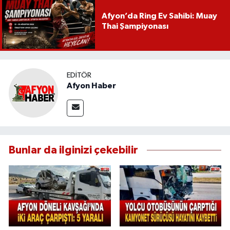
Afyon’da Ring Ev Sahibi: Muay
Thai Şampiyonası
EDITÖR
Afyon Haber
Bunlar da ilginizi çekebilir