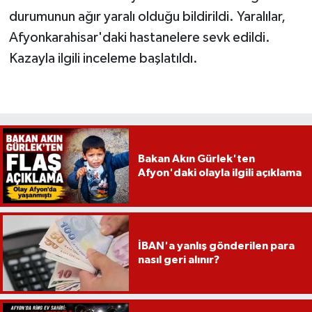
durumunun ağır yaralı olduğu bildirildi. Yaralılar,
Afyonkarahisar'daki hastanelere sevk edildi.
Kazayla ilgili inceleme başlatıldı.
Bakan Akın Gürlek'ten
Afyon'daki olayla ilgili açıklama
İBAN'a yanlış gönderilen para
nasıl geri alınır?