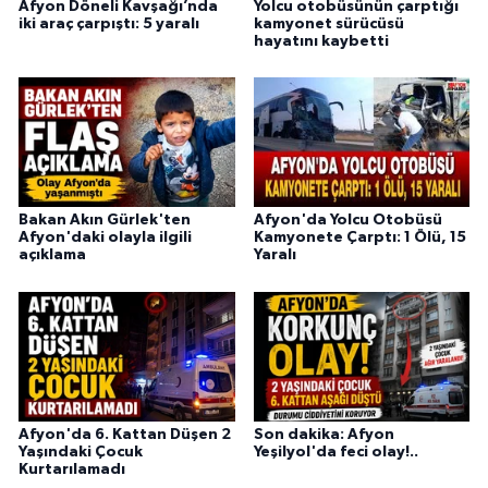
Afyon Döneli Kavşağı’nda
Yolcu otobüsünün çarptığı
iki araç çarpıştı: 5 yaralı
kamyonet sürücüsü
hayatını kaybetti
Bakan Akın Gürlek'ten
Afyon'da Yolcu Otobüsü
Afyon'daki olayla ilgili
Kamyonete Çarptı: 1 Ölü, 15
açıklama
Yaralı
Afyon'da 6. Kattan Düşen 2
Son dakika: Afyon
Yaşındaki Çocuk
Yeşilyol'da feci olay!..
Kurtarılamadı