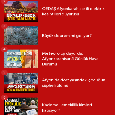
2
OEDAŞ Afyonkarahisar ili elektrik
kesintileri duyurusu
3
Büyük deprem mi geliyor?
4
Meteoroloji duyurdu:
Afyonkarahisar 5 Günlük Hava
Durumu
5
Afyon’da dört yaşındaki çocuğun
şüpheli ölümü
6
Kademeli emeklilik kimleri
kapsıyor?