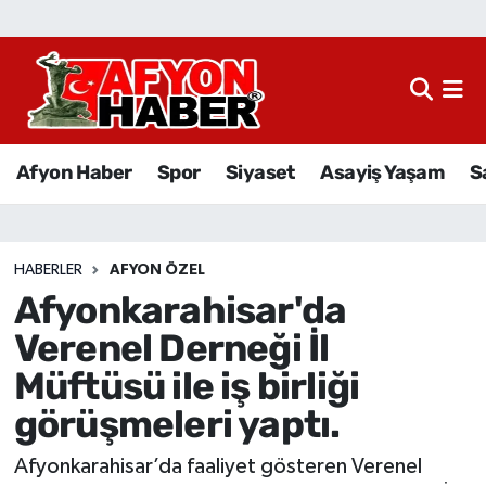
Afyon Haber
Siyaset
Afyon Haber
Spor
Siyaset
Asayiş Yaşam
S
Spor
Asayiş Yaşam
HABERLER
AFYON ÖZEL
Afyonkarahisar'da
Sağlık
Verenel Derneği İl
Eğitim
Müftüsü ile iş birliği
görüşmeleri yaptı.
Sivil Toplum
Afyonkarahisar’da faaliyet gösteren Verenel
Ekonomi