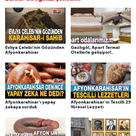
Evliya Çelebi’nin Gözünden
Gazlıgöl, Apart Termal
Afyonkarahisar
Otellerle gelişiyor!..
Afyonkarahisar'ı yapay
Afyonkarahisar'ın Tescilli 25
zekaya sorduk
Yöresel Lezzeti