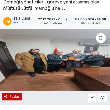
Derneği yöneticileri, göreve yeni atanmış olan İl
Müftüsü Lütfü İmamoğlu’na...
Magazin
TE BILISIM
22.12.2023 - 00:52
02.06.2024 - 14:00
Etkinlikler
EDITÖR
YAYINLANMA
GÜNCELLEME
Paylaş
-
+
A
A