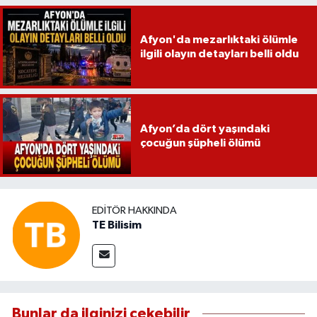
Afyon'da mezarlıktaki ölümle
ilgili olayın detayları belli oldu
Afyon’da dört yaşındaki
çocuğun şüpheli ölümü
EDITÖR HAKKINDA
TE Bilisim
Bunlar da ilginizi çekebilir