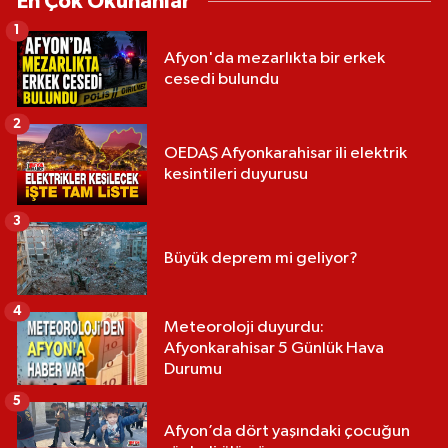
En Çok Okunanlar
1
Afyon'da mezarlıkta bir erkek
cesedi bulundu
2
OEDAŞ Afyonkarahisar ili elektrik
kesintileri duyurusu
3
Büyük deprem mi geliyor?
4
Meteoroloji duyurdu:
Afyonkarahisar 5 Günlük Hava
Durumu
5
Afyon’da dört yaşındaki çocuğun