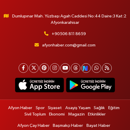
Dumlupınar Mah. Yüzbaşı Agah Caddesi No:44 Daire:3 Kat:2
Afyonkarahisar
+90506 811 8659
afyonhaber.com@gmail.com
Afyon Haber
Spor
Siyaset
Asayiş Yaşam
Sağlık
Eğitim
Sivil Toplum
Ekonomi
Magazin
Etkinlikler
Afyon Çay Haber
Başmakçı Haber
Bayat Haber