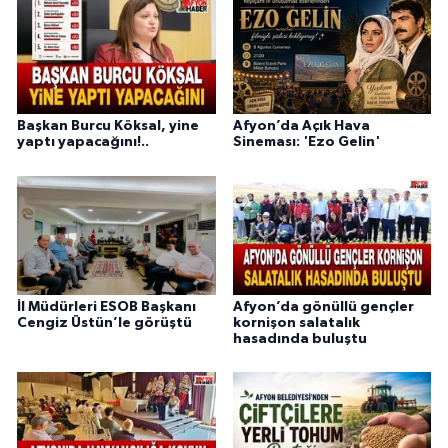
Başkan Burcu Köksal, yine
Afyon’da Açık Hava
yaptı yapacağını!..
Sineması: 'Ezo Gelin'
İl Müdürleri ESOB Başkanı
Afyon’da gönüllü gençler
Cengiz Üstün’le görüştü
kornişon salatalık
hasadında buluştu