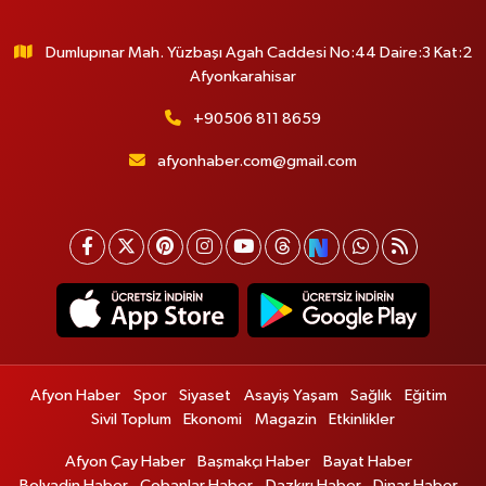
Dumlupınar Mah. Yüzbaşı Agah Caddesi No:44 Daire:3 Kat:2
Afyonkarahisar
+90506 811 8659
afyonhaber.com@gmail.com
Afyon Haber
Spor
Siyaset
Asayiş Yaşam
Sağlık
Eğitim
Sivil Toplum
Ekonomi
Magazin
Etkinlikler
Afyon Çay Haber
Başmakçı Haber
Bayat Haber
Bolvadin Haber
Çobanlar Haber
Dazkırı Haber
Dinar Haber