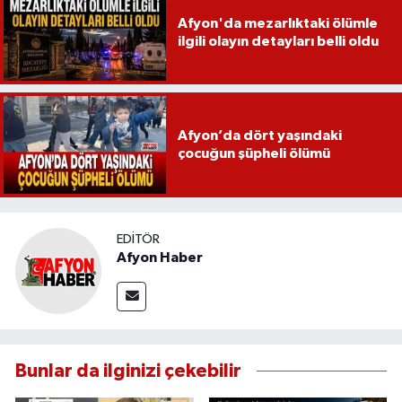
Afyon'da mezarlıktaki ölümle
ilgili olayın detayları belli oldu
Afyon’da dört yaşındaki
çocuğun şüpheli ölümü
EDITÖR
Afyon Haber
Bunlar da ilginizi çekebilir