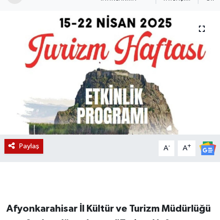
Magazin
Etkinlikler
Paylaş
-
+
A
A
Afyonkarahisar İl Kültür ve Turizm Müdürlüğü