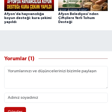
Afyon’da hayvancılığa
Afyon Belediyesi'nden
koyun desteği: kura çekimi
Çiftçilere Yerli Tohum
yapıldı
Desteği
Yorumlar (1)
Gönder