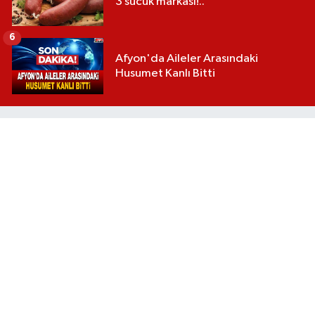
3 sucuk markası!..
6
Afyon'da Aileler Arasındaki
Husumet Kanlı Bitti