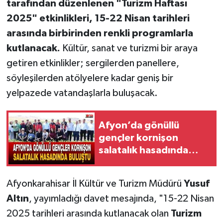
tarafından düzenlenen "Turizm Haftası
2025" etkinlikleri, 15-22 Nisan tarihleri
arasında birbirinden renkli programlarla
kutlanacak.
Kültür, sanat ve turizmi bir araya
getiren etkinlikler; sergilerden panellere,
söyleşilerden atölyelere kadar geniş bir
yelpazede vatandaşlarla buluşacak.
Afyon’da gönüllü
gençler kornişon
salatalık hasadında
buluştu
Afyonkarahisar İl Kültür ve Turizm Müdürü
Yusuf
Altın
, yayımladığı davet mesajında, "15-22 Nisan
2025 tarihleri arasında kutlanacak olan
Turizm