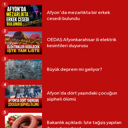
1
Afyon'da mezarlıkta bir erkek
cesedi bulundu
2
OEDAŞ Afyonkarahisar ili elektrik
kesintileri duyurusu
3
Büyük deprem mi geliyor?
4
Afyon’da dört yaşındaki çocuğun
şüpheli ölümü
5
Bakanlık açıkladı: İşte tağşiş yapılan