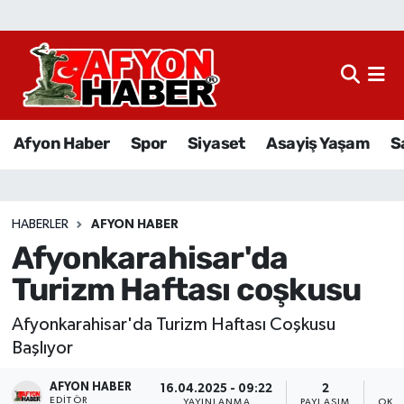
Afyon Haber
Siyaset
Afyon Haber
Spor
Siyaset
Asayiş Yaşam
S
Spor
Asayiş Yaşam
HABERLER
AFYON HABER
Afyonkarahisar'da
Sağlık
Turizm Haftası coşkusu
Eğitim
Afyonkarahisar'da Turizm Haftası Coşkusu
Sivil Toplum
Başlıyor
AFYON HABER
Ekonomi
16.04.2025 - 09:22
2
EDITÖR
YAYINLANMA
PAYLAŞIM
OKU