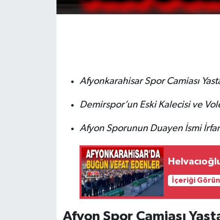
Afyonkarahisar Spor Camiası Yasta:
Demirspor’un Eski Kalecisi ve Vol
Afyon Sporunun Duayen İsmi İrfa
Helvacıoğlu
İçeriği Görü
Afyon Spor Camiası Yasta