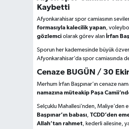
Kaybetti
Afyonkarahisar spor camiasının sevilen
formasıyla kalecilik yapan
, voleybo
gözlemci
olarak görev alan
İrfan Ba
Sporun her kademesinde büyük özveriy
Afyonkarahisar’da spor camiasında der
Cenaze BUGÜN / 30 Ekim
Merhum İrfan Başpınar’ın cenaze nam
namazına müteakip Paşa Camii’nd
Selçuklu Mahallesi’nden, Maliye’den 
Başpınar’ın babası
,
TCDD’den emek
Allah’tan rahmet
, kederli ailesine,