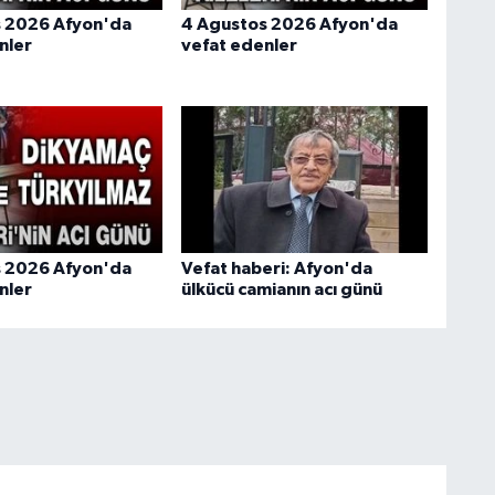
s 2026 Afyon'da
4 Agustos 2026 Afyon'da
nler
vefat edenler
s 2026 Afyon'da
Vefat haberi: Afyon'da
nler
ülkücü camianın acı günü