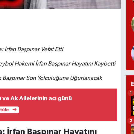
 İrfan Başpınar Vefat Etti
eybol Hakemi İrfan Başpınar Hayatını Kaybetti
n Başpınar Son Yolculuğuna Uğurlanacak
1
 ve Ak Ailelerinin acı günü
ntüle
2
: İrfan Başpınar Hayatını