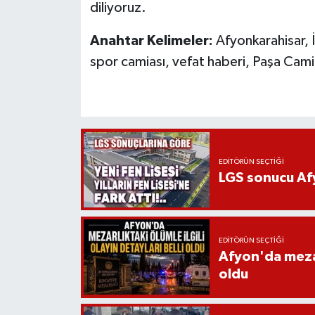
diliyoruz.
Anahtar Kelimeler:
Afyonkarahisar, 
spor camiası, vefat haberi, Paşa Cam
EDITÖRÜN SEÇTIĞI
LGS sonucu Afy
EDITÖRÜN SEÇTIĞI
Afyon'da mezarl
oldu