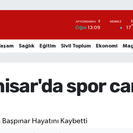
17
Öğle
13:09
Yaşam
Sağlık
Eğitim
Sivil Toplum
Ekonomi
Mag
isar'da spor ca
n Başpınar Hayatını Kaybetti