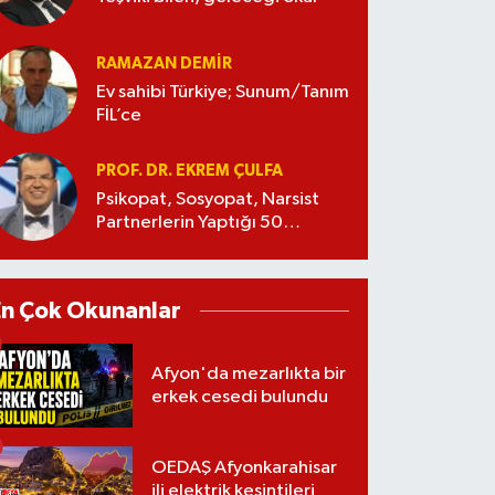
RAMAZAN DEMİR
Ev sahibi Türkiye; Sunum/Tanım
FİL’ce
PROF. DR. EKREM ÇULFA
Psikopat, Sosyopat, Narsist
Partnerlerin Yaptığı 50
Manipülasyon
En Çok Okunanlar
Afyon'da mezarlıkta bir
erkek cesedi bulundu
OEDAŞ Afyonkarahisar
ili elektrik kesintileri