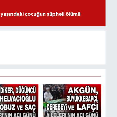
 yaşındaki çocuğun şüpheli ölümü