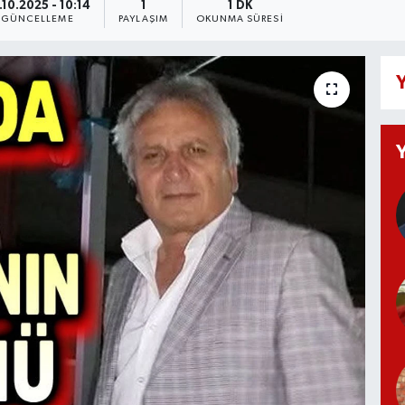
.10.2025 - 10:14
1
1 DK
GÜNCELLEME
PAYLAŞIM
OKUNMA SÜRESI
Y