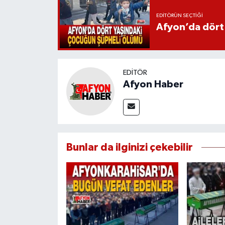
EDITÖRÜN SEÇTIĞI
Afyon’da dört
EDITÖR
Afyon Haber
Bunlar da ilginizi çekebilir