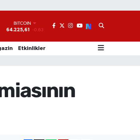
BITCOIN
64.225,61
-0.63
DOLAR
°
47,7143
0.16
EURO
55,0317
-0.02
azin
Etkinlikler
STERLİN
64,2463
0.07
GRAM ALTIN
6510.40
0.45
BİST100
miasının
13.799
70