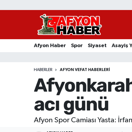
Afyon Haber
Siyaset
Afyon Haber
Spor
Siyaset
Asayiş 
Spor
Asayiş Yaşam
HABERLER
AFYON VEFAT HABERLERI
Afyonkarah
Sağlık
acı günü
Eğitim
Sivil Toplum
Afyon Spor Camiası Yasta: İrfa
Ekonomi