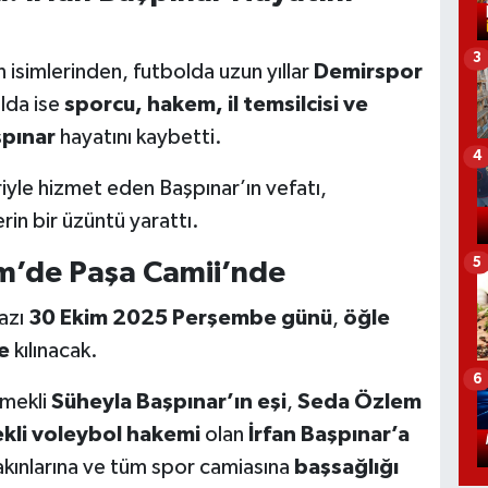
3
 isimlerinden, futbolda uzun yıllar
Demirspor
lda ise
sporcu, hakem, il temsilcisi ve
şpınar
hayatını kaybetti.
4
le hizmet eden Başpınar’ın vefatı,
in bir üzüntü yarattı.
5
’de Paşa Camii’nde
azı
30 Ekim 2025 Perşembe günü
,
öğle
e
kılınacak.
6
emekli
Süheyla Başpınar’ın eşi
,
Seda Özlem
li voleybol hakemi
olan
İrfan Başpınar’a
 yakınlarına ve tüm spor camiasına
başsağlığı