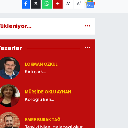
-
+
A
A
ükleniyor...
Yazarlar
LOKMAN ÖZKUL
Kirli çark...
MÜRŞIDE OKLU AYHAN
Köroğlu Beli...
EMRE BURAK TAĞ
Teşviki bilen, geleceği okur