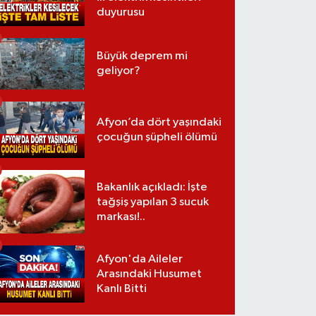
duyurusu
Büyük deprem mi
geliyor?
Afyon’da dört yaşındaki
çocuğun şüpheli ölümü
Bakanlık açıkladı: İşte
tağşiş yapılan 3 sucuk
markası!..
Afyon'da Aileler
Arasındaki Husumet
Kanlı Bitti