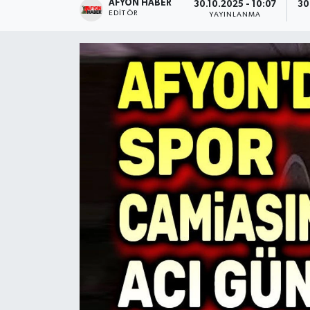
AFYON HABER
30.10.2025 - 10:07
30
EDITÖR
YAYINLANMA
Magazin
Etkinlikler