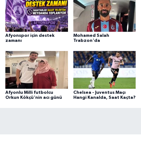
Afyonspor için destek
Mohamed Salah
zamanı
Trabzon'da
Afyonlu Milli futbolcu
Chelsea - Juventus Maçı
Orkun Kökçü'nin acı günü
Hangi Kanalda, Saat Kaçta?