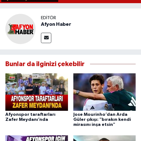
EDITÖR
Afyon Haber
Bunlar da ilginizi çekebilir
Afyonspor taraftarları
Jose Mourinho’dan Arda
Zafer Meydanı’nda
Güler çıkışı: "bırakın kendi
mirasını inşa etsin"