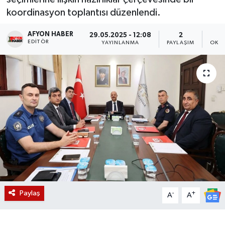
koordinasyon toplantısı düzenlendi.
Magazin
AFYON HABER
29.05.2025 - 12:08
2
EDITÖR
Etkinlikler
YAYINLANMA
PAYLAŞIM
OKUN
Paylaş
-
+
A
A