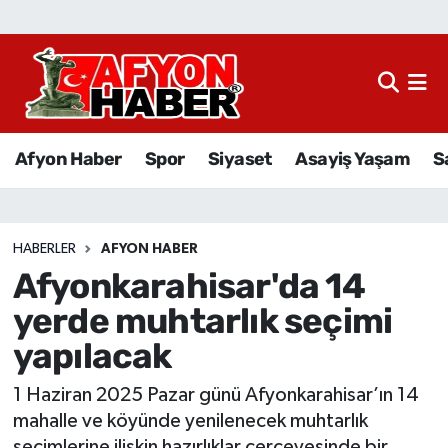
Afyon Haber
Siyaset
Afyon Haber
Spor
Siyaset
Asayiş Yaşam
S
Spor
Asayiş Yaşam
HABERLER
AFYON HABER
Afyonkarahisar'da 14
Sağlık
yerde muhtarlık seçimi
Eğitim
yapılacak
Sivil Toplum
1 Haziran 2025 Pazar günü Afyonkarahisar’ın 14
mahalle ve köyünde yenilenecek muhtarlık
Ekonomi
seçimlerine ilişkin hazırlıklar çerçevesinde bir