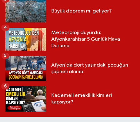
Büyük deprem mi geliyor?
4
Meteoroloji duyurdu:
Afyonkarahisar 5 Günlük Hava
Durumu
5
Afyon’da dört yaşındaki çocuğun
şüpheli ölümü
6
Kademeli emeklilik kimleri
kapsıyor?