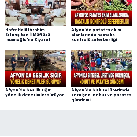
Hafız Halil İbrahim
Afyon’da patates ekim
Ertunç’tan İl Müftüsü
alanlarında hastalık
İmamoğlu’na Ziyaret
kontrolü seferberliği
Afyon’da besilik sığır
Afyon’da bitkisel üretimde
yönelik denetimler sürüyor
kornişon, nohut ve patates
gündemi