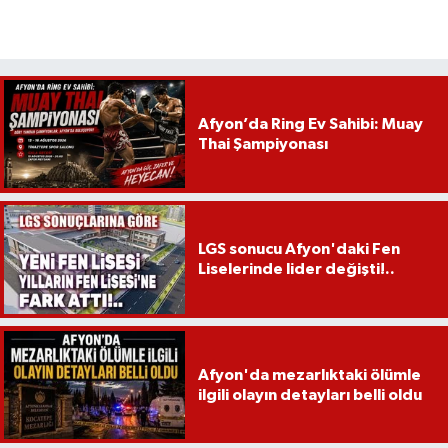
Afyon’da Ring Ev Sahibi: Muay
Thai Şampiyonası
LGS sonucu Afyon'daki Fen
Liselerinde lider değişti!..
Afyon'da mezarlıktaki ölümle
ilgili olayın detayları belli oldu