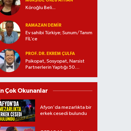
MÜRŞIDE OKLU AYHAN
Köroğlu Beli...
RAMAZAN DEMİR
Ev sahibi Türkiye; Sunum/Tanım
FİL’ce
PROF. DR. EKREM ÇULFA
Psikopat, Sosyopat, Narsist
Partnerlerin Yaptığı 50
Manipülasyon
En Çok Okunanlar
Afyon'da mezarlıkta bir
erkek cesedi bulundu