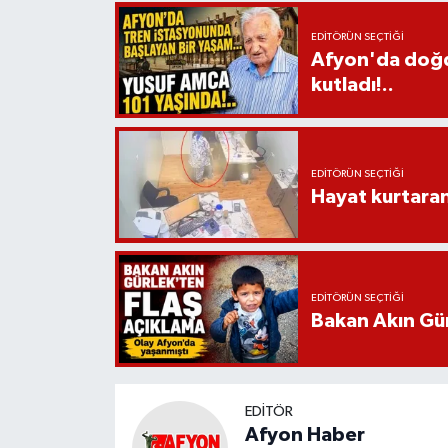
EDITÖRÜN SEÇTIĞI
Afyon'da doğdu
kutladı!..
EDITÖRÜN SEÇTIĞI
Hayat kurtara
EDITÖRÜN SEÇTIĞI
Bakan Akın Gür
EDITÖR
Afyon Haber