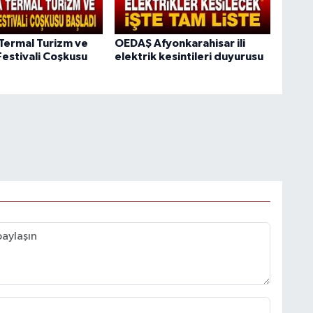
Termal Turizm ve
OEDAŞ Afyonkarahisar ili
Festivali Coşkusu
elektrik kesintileri duyurusu