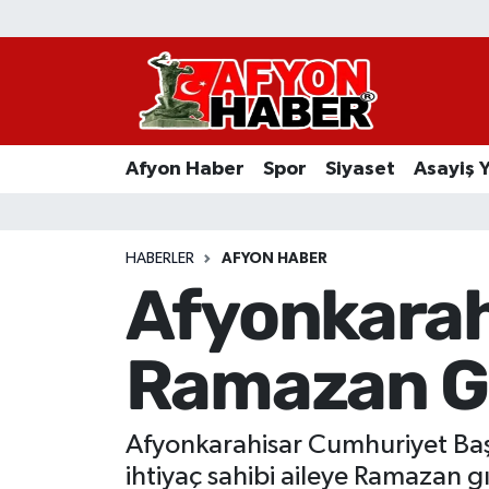
Afyon Haber
Siyaset
Afyon Haber
Spor
Siyaset
Asayiş 
Spor
Asayiş Yaşam
HABERLER
AFYON HABER
Afyonkarah
Sağlık
Ramazan Gı
Eğitim
Sivil Toplum
Afyonkarahisar Cumhuriyet Başsav
Ekonomi
ihtiyaç sahibi aileye Ramazan g