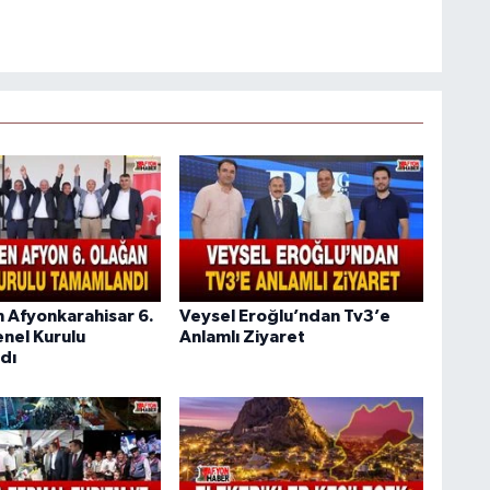
n Afyonkarahisar 6.
Veysel Eroğlu’ndan Tv3’e
nel Kurulu
Anlamlı Ziyaret
dı