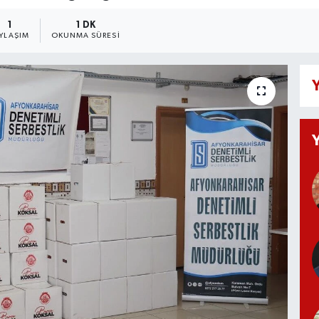
1
1 DK
YLAŞIM
OKUNMA SÜRESI
Y