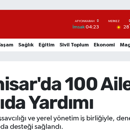
28
İmsak
04:23
Yaşam
Sağlık
Eğitim
Sivil Toplum
Ekonomi
Mag
isar'da 100 Ail
da Yardımı
cılığı ve yerel yönetim iş birliğiyle, dene
ıda desteği sağlandı.