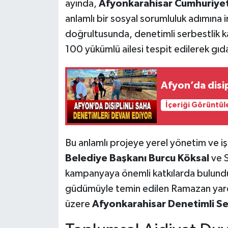
ayında,
Afyonkarahisar Cumhuriyet 
anlamlı bir sosyal sorumluluk adımına i
doğrultusunda, denetimli serbestlik 
100 yükümlü ailesi tespit edilerek gıda
Afyon’da disi
İçeriği Görüntül
Bu anlamlı projeye yerel yönetim ve iş
Belediye Başkanı Burcu Köksal
ve S
kampanyaya önemli katkılarda bulundu
güdümüyle temin edilen Ramazan yardım
üzere
Afyonkarahisar Denetimli S