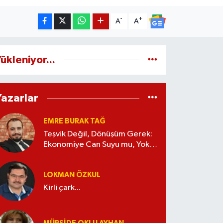
-
+
A
A
ükleniyor...
Yazarlar
EMRE BURAK TAĞ
Teşvik Değil, Dönüşüm Gerek:
Ekonomiye Can Suyu mu, Yoksa
Kaynak İsrafı mı?
LOKMAN ÖZKUL
Kirli çark...