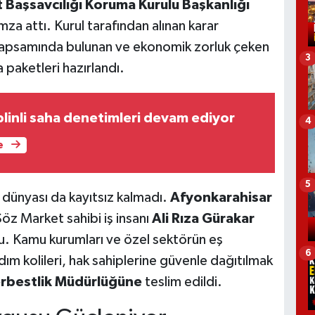
Başsavcılığı Koruma Kurulu Başkanlığı
mza attı. Kurul tarafından alınan karar
kapsamında bulunan ve ekonomik zorluk çeken
3
 paketleri hazırlandı.
plinli saha denetimleri devam ediyor
4
e
5
 dünyası da kayıtsız kalmadı.
Afyonkarahisar
öz Market sahibi iş insanı
Ali Rıza Gürakar
. Kamu kurumları ve özel sektörün eş
6
 kolileri, hak sahiplerine güvenle dağıtılmak
erbestlik Müdürlüğüne
teslim edildi.