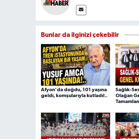
Bunlar da ilginizi çekebilir
Afyon'da doğdu, 101 yaşına
Sağlık-Se
geldi, komşularıyla kutladı!..
Olağan Ge
Tamamlan