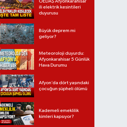
OEDAŞ Afyonkarahisar
ili elektrik kesintileri
duyurusu
Büyük deprem mi
geliyor?
Meteoroloji duyurdu:
Afyonkarahisar 5 Günlük
Hava Durumu
Afyon’da dört yaşındaki
çocuğun şüpheli ölümü
Kademeli emeklilik
kimleri kapsıyor?