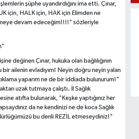
emlerin şüphe uyandırdığını ima etti. Çınar,
 için, HALK için, HAK için Elimden ne
meye devam edeceğim!!!!" sözleriyle
m"
ine değinen Çınar, hukuka olan bağlılığının
çu bir ailenin evladıyım! Neyin doğru neyin yalan
çıklama yaparım ne de bir iddiada bulunurum!"
aktan uzak tutmaya çalıştı. İl Sağlık
ine atıfta bulunarak, "Keşke yaptığınız her
apsaydınız da ne kendinizi ne de koca Sağlık
üdürlüğümüzü bu denli REZİL etmeseydiniz!"