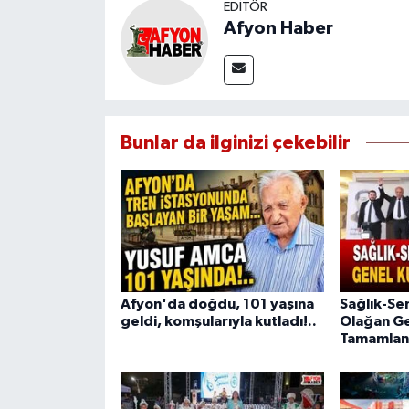
EDITÖR
Afyon Haber
Bunlar da ilginizi çekebilir
Afyon'da doğdu, 101 yaşına
Sağlık-Se
geldi, komşularıyla kutladı!..
Olağan Ge
Tamamlan