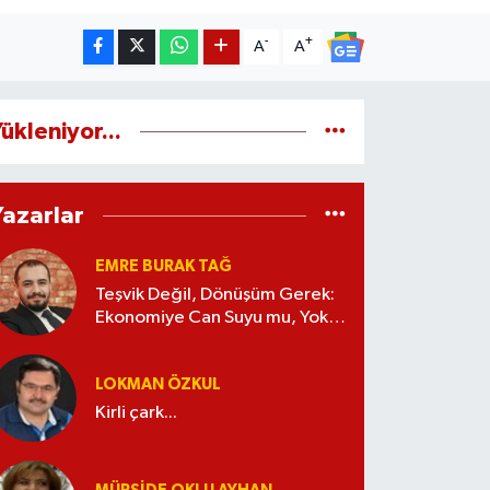
-
+
A
A
ükleniyor...
Yazarlar
EMRE BURAK TAĞ
Teşvik Değil, Dönüşüm Gerek:
Ekonomiye Can Suyu mu, Yoksa
Kaynak İsrafı mı?
LOKMAN ÖZKUL
Kirli çark...