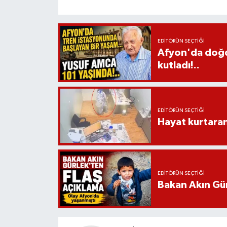
EDITÖRÜN SEÇTIĞI
Afyon'da doğdu
kutladı!..
EDITÖRÜN SEÇTIĞI
Hayat kurtara
EDITÖRÜN SEÇTIĞI
Bakan Akın Gür