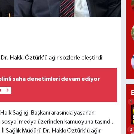
 Dr. Hakkı Öztürk'ü ağır sözlerle eleştirdi
plinli saha denetimleri devam ediyor
e
1
 Halk Sağlığı Başkanı arasında yaşanan
ı, sosyal medya üzerinden kamuoyuna taşındı.
2
 İl Sağlık Müdürü Dr. Hakkı Öztürk'ü ağır