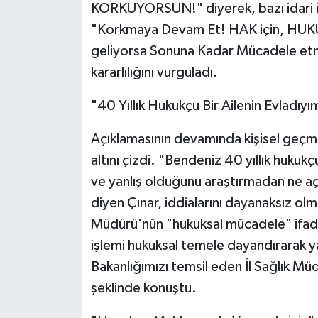
KORKUYORSUN!" diyerek, bazı idari işl
"Korkmaya Devam Et! HAK için, HUKUK
geliyorsa Sonuna Kadar Mücadele et
kararlılığını vurguladı.
"40 Yıllık Hukukçu Bir Ailenin Evladıyı
Açıklamasının devamında kişisel geçmiş
altını çizdi. "Bendeniz 40 yıllık hukuk
ve yanlış olduğunu araştırmadan ne a
diyen Çınar, iddialarını dayanaksız olm
Müdürü'nün "hukuksal mücadele" ifades
işlemi hukuksal temele dayandırarak y
Bakanlığımızı temsil eden İl Sağlık M
şeklinde konuştu.