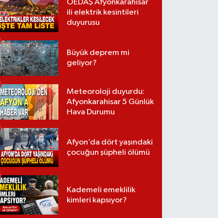
OEDAŞ Afyonkarahisar
ili elektrik kesintileri
duyurusu
Büyük deprem mi
geliyor?
Meteoroloji duyurdu:
Afyonkarahisar 5 Günlük
Hava Durumu
Afyon’da dört yaşındaki
çocuğun şüpheli ölümü
Kademeli emeklilik
kimleri kapsıyor?