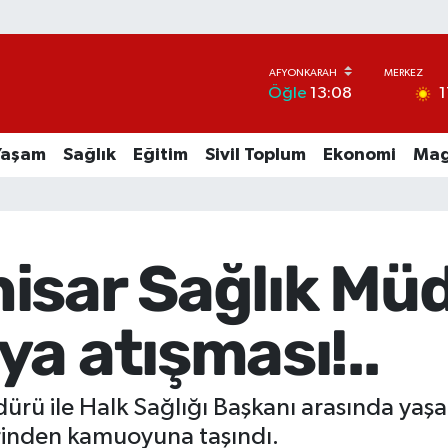
1
Öğle
13:08
Yaşam
Sağlık
Eğitim
Sivil Toplum
Ekonomi
Mag
isar Sağlık Mü
a atışması!..
ürü ile Halk Sağlığı Başkanı arasında yaş
erinden kamuoyuna taşındı.