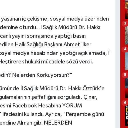
 yaşanan iç çekişme, sosyal medya üzerinden
3
demine oturdu. İl Sağlık Müdürü Dr. Hakkı
nlı yayını sonrasında yaptığı basın
edilen Halk Sağlığı Başkanı Ahmet İlker
4
 sosyal medya hesabından yaptığı açıklamada, İl
eleştirerek hukuki mücadele sözü verdi.
edin? Nelerden Korkuyorsun?"
5
ölümünde İl Sağlık Müdürü Dr. Hakkı Öztürk'e
lamalarının şeffaflığını sorguladı. Çınar,
6
n Resmi Facebook Hesabına YORUM
desini kullandı. Ayrıca, "Perşembe günü
 Kendine Alman gibi NELERDEN