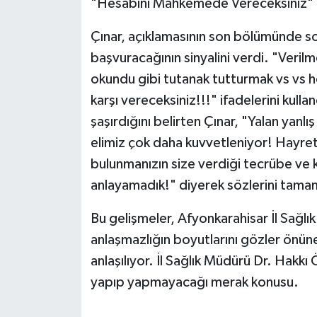
"Hesabını Mahkemede Vereceksiniz"
Çınar, açıklamasının son bölümünde som
başvuracağının sinyalini verdi. "Veril
okundu gibi tutanak tutturmak vs vs
karşı vereceksiniz!!!" ifadelerini kull
şaşırdığını belirten Çınar, "Yalan yanl
elimiz çok daha kuvvetleniyor! Hayretle 
bulunmanızın size verdiği tecrübe ve
anlayamadık!" diyerek sözlerini tama
Bu gelişmeler, Afyonkarahisar İl Sağ
anlaşmazlığın boyutlarını gözler önün
anlaşılıyor. İl Sağlık Müdürü Dr. Hakkı
yapıp yapmayacağı merak konusu.