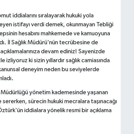
ut iddialarını sıralayarak hukuki yola
meyen istifayı verdi demek, okunmayan Tebliği
 hepsinin hesabını mahkemede ve kamuoyuna
andı. İl Sağlık Müdürü'nün tecrübesine de
ış açıklamalarınıza devam ediniz! Sayenizde
izliyoruz ki sizin yıllardır sağlık camiasında
 kanunsal deneyim neden bu seviyelerde
mladı.
lık Müdürlüğü yönetim kademesinde yaşanan
e sererken, sürecin hukuki mecralara taşınacağı
 Öztürk'ün iddialara yönelik resmi bir açıklama