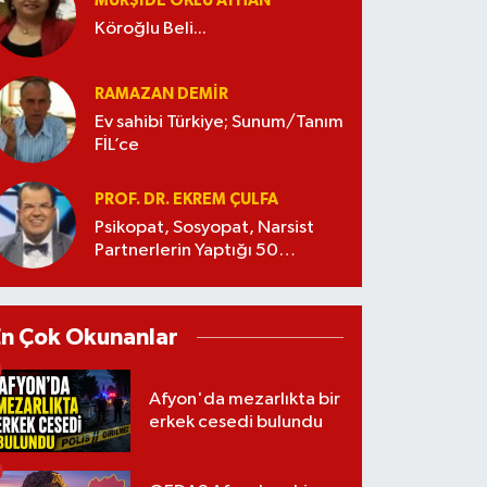
MÜRŞIDE OKLU AYHAN
Köroğlu Beli...
RAMAZAN DEMİR
Ev sahibi Türkiye; Sunum/Tanım
FİL’ce
PROF. DR. EKREM ÇULFA
Psikopat, Sosyopat, Narsist
Partnerlerin Yaptığı 50
Manipülasyon
En Çok Okunanlar
Afyon'da mezarlıkta bir
erkek cesedi bulundu