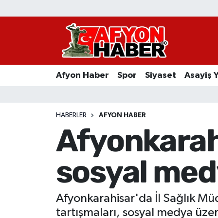
Afyon Haber
Siyaset
Afyon Haber
Spor
Siyaset
Asayiş 
Spor
Asayiş Yaşam
HABERLER
AFYON HABER
Afyonkarah
Sağlık
sosyal medy
Eğitim
Sivil Toplum
Afyonkarahisar'da İl Sağlık Müd
Ekonomi
tartışmaları, sosyal medya üz