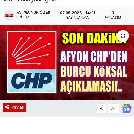
Magazin
FATMA NUR ÖZEK
07.05.2026 - 14:21
3
EDITÖR
YAYINLANMA
PAYLAŞIM
O
Etkinlikler
Paylaş
-
+
A
A