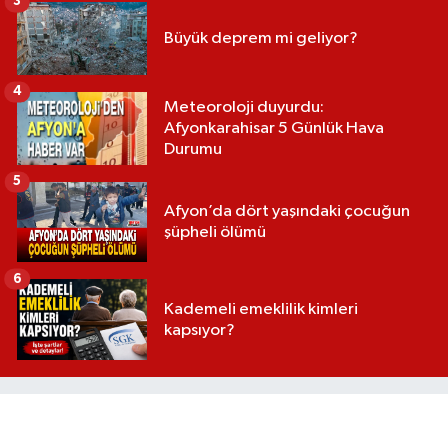
3
Büyük deprem mi geliyor?
4
Meteoroloji duyurdu:
Afyonkarahisar 5 Günlük Hava
Durumu
5
Afyon’da dört yaşındaki çocuğun
şüpheli ölümü
6
Kademeli emeklilik kimleri
kapsıyor?