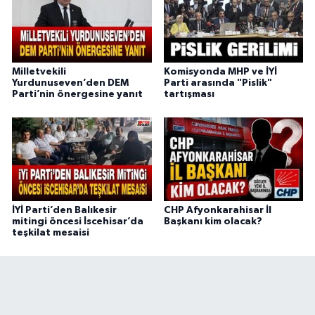
Milletvekili
Komisyonda MHP ve İYİ
Yurdunuseven’den DEM
Parti arasında "Pislik"
Parti’nin önergesine yanıt
tartışması
İYİ Parti’den Balıkesir
CHP Afyonkarahisar İl
mitingi öncesi İscehisar’da
Başkanı kim olacak?
teşkilat mesaisi