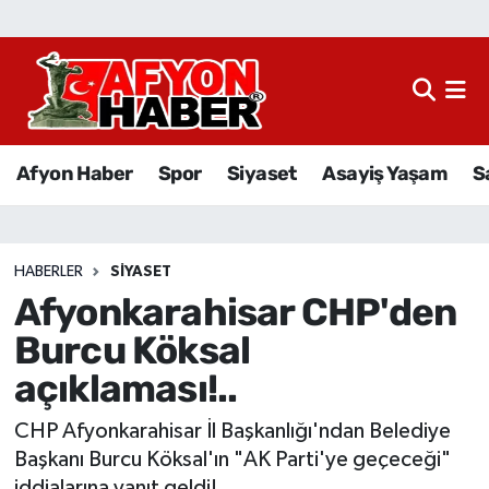
Afyon Haber
Siyaset
Afyon Haber
Spor
Siyaset
Asayiş Yaşam
S
Spor
Asayiş Yaşam
HABERLER
SIYASET
Afyonkarahisar CHP'den
Sağlık
Burcu Köksal
Eğitim
açıklaması!..
Sivil Toplum
CHP Afyonkarahisar İl Başkanlığı'ndan Belediye
Başkanı Burcu Köksal'ın "AK Parti'ye geçeceği"
Ekonomi
iddialarına yanıt geldi!