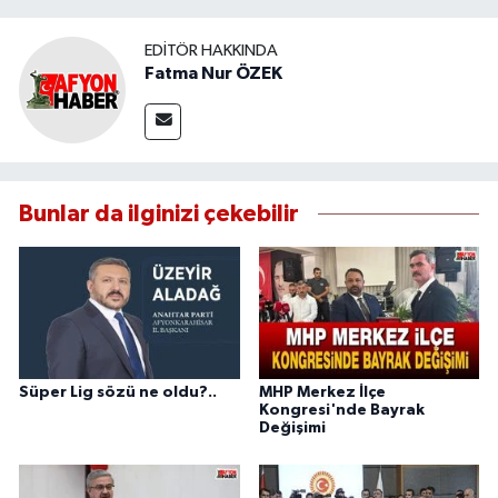
EDITÖR HAKKINDA
Fatma Nur ÖZEK
Bunlar da ilginizi çekebilir
Süper Lig sözü ne oldu?..
MHP Merkez İlçe
Kongresi'nde Bayrak
Değişimi