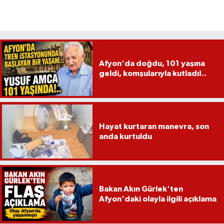
Afyon'da doğdu, 101 yaşına
geldi, komşularıyla kutladı!..
Hayat kurtaran manevra, son
anda kurtuldu
Bakan Akın Gürlek'ten
Afyon'daki olayla ilgili açıklama