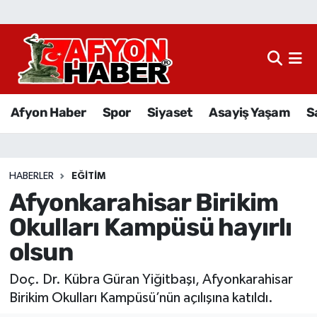
Afyon Haber
Siyaset
Afyon Haber
Spor
Siyaset
Asayiş Yaşam
S
Spor
Asayiş Yaşam
HABERLER
EĞITIM
Afyonkarahisar Birikim
Sağlık
Okulları Kampüsü hayırlı
Eğitim
olsun
Sivil Toplum
Doç. Dr. Kübra Güran Yiğitbaşı, Afyonkarahisar
Birikim Okulları Kampüsü’nün açılışına katıldı.
Ekonomi