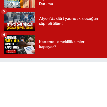
Durumu
5
Afyon’da dört yaşındaki çocuğun
şüpheli ölümü
6
Kademeli emeklilik kimleri
kapsıyor?