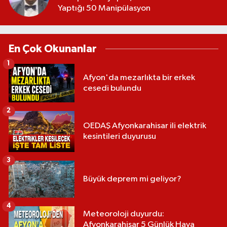
Yaptığı 50 Manipülasyon
En Çok Okunanlar
1
Afyon'da mezarlıkta bir erkek
cesedi bulundu
2
OEDAŞ Afyonkarahisar ili elektrik
kesintileri duyurusu
3
Büyük deprem mi geliyor?
4
Meteoroloji duyurdu:
Afyonkarahisar 5 Günlük Hava