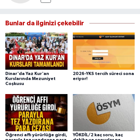
Bunlar da ilginizi çekebilir
Dinar'da Yaz Kur'an
2026-YKS tercih süreci sona
Kurslarında Mezuniyet
eriyor!
Coşkusu
Öğrenci affı yürürlüğe girdi,
YÖKDİL/2 kaç soru, kaç