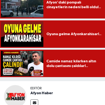
Afyon'daki pompalı
cinayetlerin nedeni belli oldu!..
Oyuna gelme Afyonkarahisar!..
Camide namaz kılarken altın
dolu çantasını çaldılar!..
EDITÖR
Afyon Haber