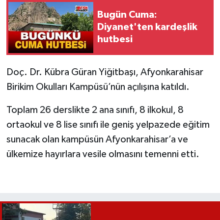
Bugün Cuma:
Diyanet'ten kardeşlik
hutbesi
Doç. Dr. Kübra Güran Yiğitbaşı, Afyonkarahisar
Birikim Okulları Kampüsü’nün açılışına katıldı.
Toplam 26 derslikte 2 ana sınıfı, 8 ilkokul, 8
ortaokul ve 8 lise sınıfı ile geniş yelpazede eğitim
sunacak olan kampüsün Afyonkarahisar’a ve
ülkemize hayırlara vesile olmasını temenni etti.