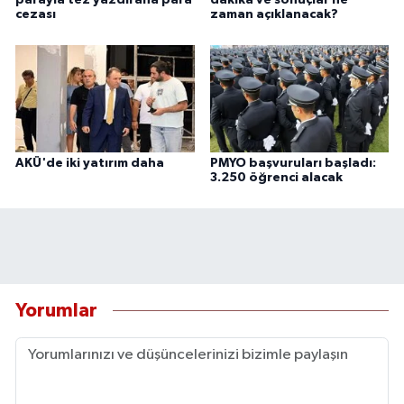
parayla tez yazdırana para
dakika ve sonuçlar ne
cezası
zaman açıklanacak?
AKÜ'de iki yatırım daha
PMYO başvuruları başladı:
3.250 öğrenci alacak
Yorumlar