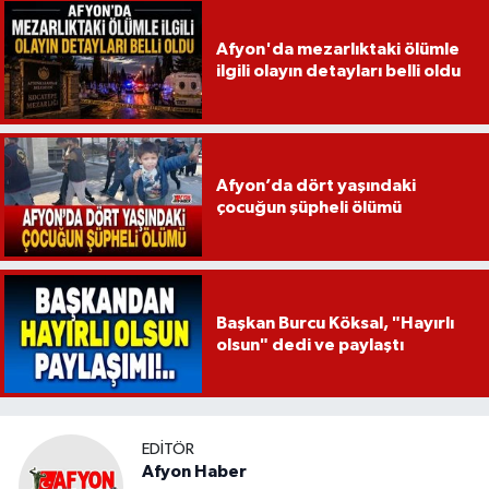
Afyon'da mezarlıktaki ölümle
ilgili olayın detayları belli oldu
Afyon’da dört yaşındaki
çocuğun şüpheli ölümü
Başkan Burcu Köksal, "Hayırlı
olsun" dedi ve paylaştı
EDITÖR
Afyon Haber