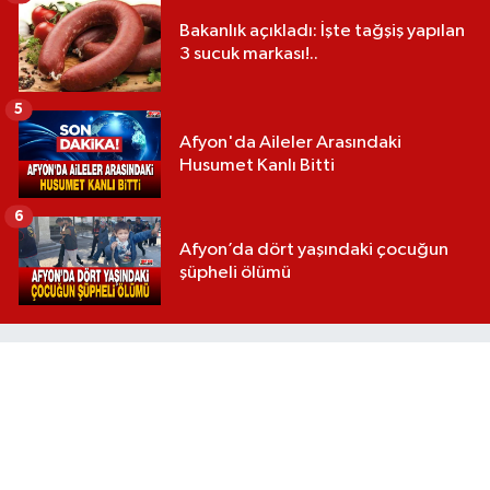
Bakanlık açıkladı: İşte tağşiş yapılan
3 sucuk markası!..
5
Afyon'da Aileler Arasındaki
Husumet Kanlı Bitti
6
Afyon’da dört yaşındaki çocuğun
şüpheli ölümü