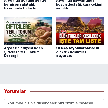
Afyon’da gönüllü gençler
Afyon’da hayvancılığa
kornişon salatalık
koyun desteği: kura çekimi
hasadında buluştu
yapıldı
Afyon Belediyesi'nden
OEDAŞ Afyonkarahisar ili
Çiftçilere Yerli Tohum
elektrik kesintileri
Desteği
duyurusu
Yorumlar