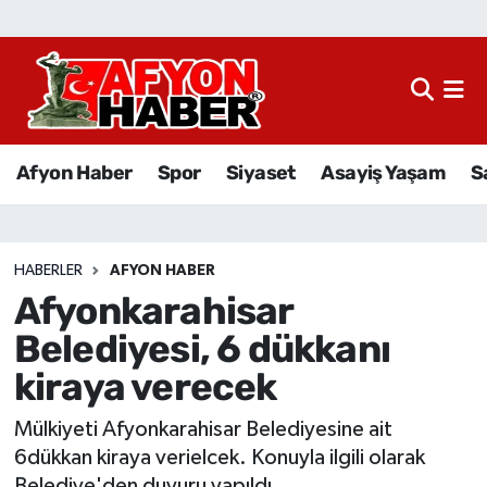
Afyon Haber
Siyaset
Afyon Haber
Spor
Siyaset
Asayiş Yaşam
S
Spor
Asayiş Yaşam
HABERLER
AFYON HABER
Afyonkarahisar
Sağlık
Belediyesi, 6 dükkanı
Eğitim
kiraya verecek
Sivil Toplum
Mülkiyeti Afyonkarahisar Belediyesine ait
6dükkan kiraya verielcek. Konuyla ilgili olarak
Ekonomi
Belediye'den duyuru yapıldı.