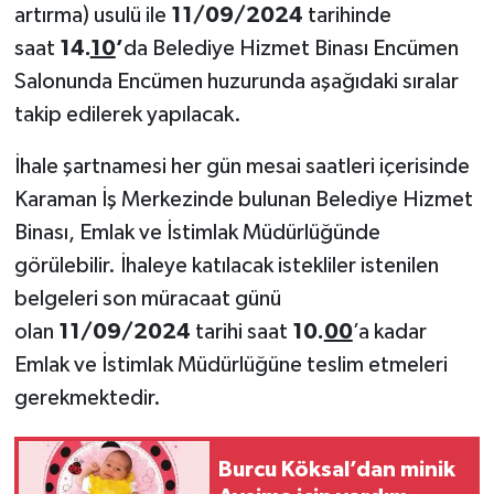
artırma) usulü ile
11/09/2024
tarihinde
saat
14
.
10
’
da Belediye Hizmet Binası Encümen
Salonunda Encümen huzurunda aşağıdaki sıralar
takip edilerek yapılacak.
İhale şartnamesi her gün mesai saatleri içerisinde
Karaman İş Merkezinde bulunan Belediye Hizmet
Binası, Emlak ve İstimlak Müdürlüğünde
görülebilir. İhaleye katılacak istekliler istenilen
belgeleri son müracaat günü
olan
11/09/2024
tarihi saat
10.
00
’a kadar
Emlak ve İstimlak Müdürlüğüne teslim etmeleri
gerekmektedir.
Burcu Köksal’dan minik