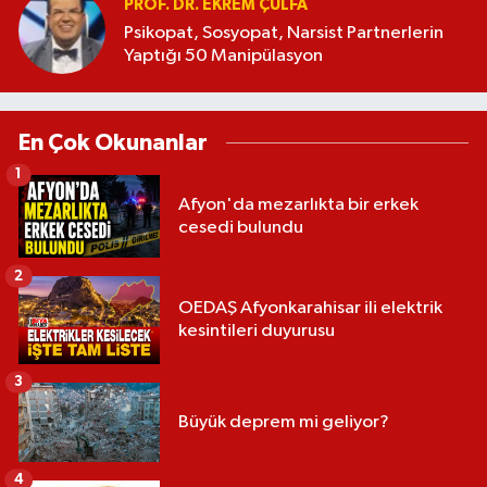
PROF. DR. EKREM ÇULFA
Psikopat, Sosyopat, Narsist Partnerlerin
Yaptığı 50 Manipülasyon
En Çok Okunanlar
1
Afyon'da mezarlıkta bir erkek
cesedi bulundu
2
OEDAŞ Afyonkarahisar ili elektrik
kesintileri duyurusu
3
Büyük deprem mi geliyor?
4