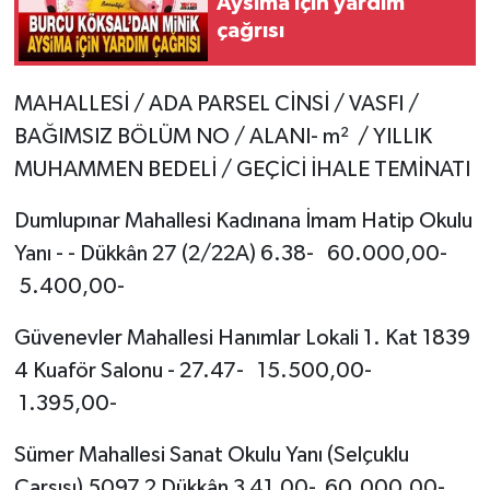
Aysima için yardım
çağrısı
MAHALLESİ / ADA PARSEL CİNSİ / VASFI /
BAĞIMSIZ BÖLÜM NO / ALANI- m² / YILLIK
MUHAMMEN BEDELİ / GEÇİCİ İHALE TEMİNATI
Dumlupınar Mahallesi Kadınana İmam Hatip Okulu
Yanı - - Dükkân 27 (2/22A) 6.38- 60.000,00-
5.400,00-
Güvenevler Mahallesi Hanımlar Lokali 1. Kat 1839
4 Kuaför Salonu - 27.47- 15.500,00-
1.395,00-
Sümer Mahallesi Sanat Okulu Yanı (Selçuklu
Çarşısı) 5097 2 Dükkân 3 41,00- 60.000,00-