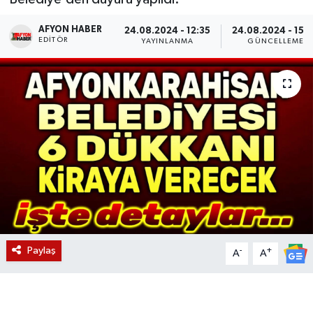
Magazin
AFYON HABER
24.08.2024 - 12:35
24.08.2024 - 15:
EDITÖR
YAYINLANMA
GÜNCELLEME
Etkinlikler
Paylaş
-
+
A
A