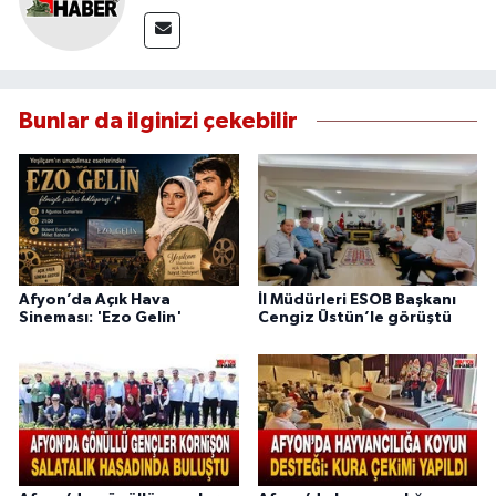
Bunlar da ilginizi çekebilir
Afyon’da Açık Hava
İl Müdürleri ESOB Başkanı
Sineması: 'Ezo Gelin'
Cengiz Üstün’le görüştü