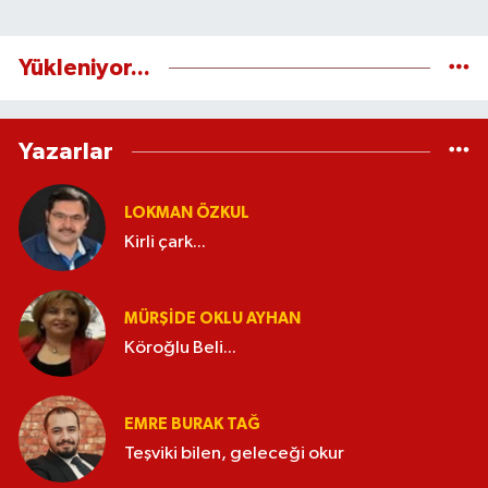
Yükleniyor...
Yazarlar
LOKMAN ÖZKUL
Kirli çark...
MÜRŞIDE OKLU AYHAN
Köroğlu Beli...
EMRE BURAK TAĞ
Teşviki bilen, geleceği okur