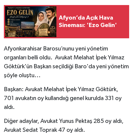
Afyon’da Açık Hava
Sineması: 'Ezo Gelin'
Afyonkarahisar Barosu’nunu yeni yönetim
organları belli oldu. Avukat Melahat İpek Yılmaz
Göktürk'ün Başkan seçildiği Baro'da yeni yönetim
şöyle oluştu...
Başkan: Avukat Melahat İpek Yılmaz Göktürk,
701 avukatın oy kullandıığ genel kurulda 331 oy
aldı.
Diğer adaylar, Avukat Yunus Pektaş 285 oy aldı,
Avukat Sedat Toprak 47 oy aldı.