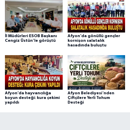
İl Müdürleri ESOB Başkanı
Afyon’da gönüllü gençler
Cengiz Üstün’le görüştü
kornişon salatalık
hasadında buluştu
Afyon’da hayvancılığa
Afyon Belediyesi'nden
koyun desteği: kura çekimi
Çiftçilere Yerli Tohum
yapıldı
Desteği