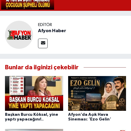
EDITÖR
Afyon Haber
Bunlar da ilginizi çekebilir
Başkan Burcu Köksal, yine
Afyon’da Açık Hava
yaptı yapacağını!..
Sineması: 'Ezo Gelin'