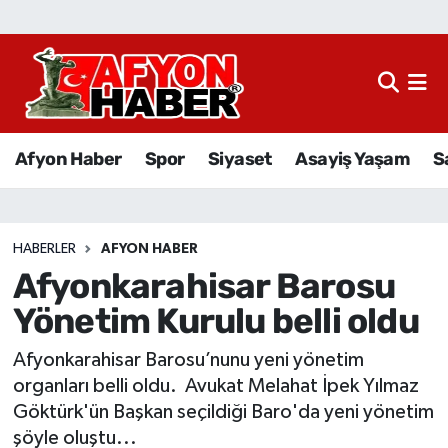
Afyon Haber
Siyaset
Afyon Haber
Spor
Siyaset
Asayiş Yaşam
S
Spor
Asayiş Yaşam
HABERLER
AFYON HABER
Afyonkarahisar Barosu
Sağlık
Yönetim Kurulu belli oldu
Eğitim
Afyonkarahisar Barosu’nunu yeni yönetim
Sivil Toplum
organları belli oldu. Avukat Melahat İpek Yılmaz
Göktürk'ün Başkan seçildiği Baro'da yeni yönetim
Ekonomi
şöyle oluştu...