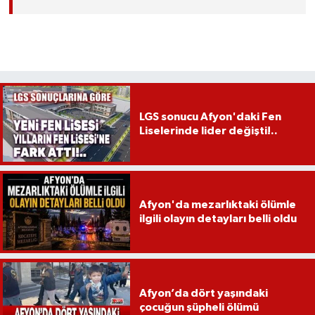
LGS sonucu Afyon'daki Fen
Liselerinde lider değişti!..
Afyon'da mezarlıktaki ölümle
ilgili olayın detayları belli oldu
Afyon’da dört yaşındaki
çocuğun şüpheli ölümü