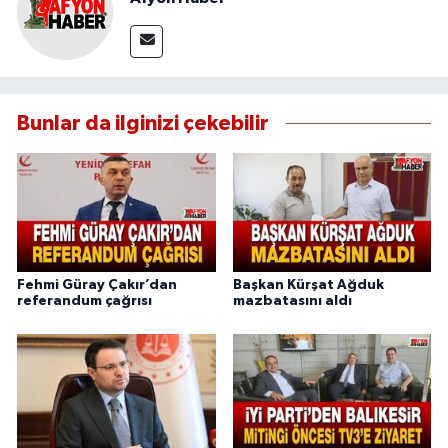
Bunlar da ilginizi çekebilir
Fehmi Güray Çakır’dan
Başkan Kürşat Ağduk
referandum çağrısı
mazbatasını aldı