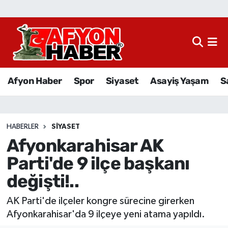
Afyon Haber
Siyaset
Afyon Haber
Spor
Siyaset
Asayiş Yaşam
S
Spor
Asayiş Yaşam
HABERLER
SIYASET
Afyonkarahisar AK
Sağlık
Parti'de 9 ilçe başkanı
Eğitim
değişti!..
Sivil Toplum
AK Parti'de ilçeler kongre sürecine girerken
Afyonkarahisar'da 9 ilçeye yeni atama yapıldı.
Ekonomi