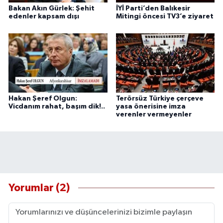
Bakan Akın Gürlek: Şehit
İYİ Parti’den Balıkesir
edenler kapsam dışı
Mitingi öncesi TV3’e ziyaret
Hakan Şeref Olgun:
Terörsüz Türkiye çerçeve
Vicdanım rahat, başım dik!..
yasa önerisine imza
verenler vermeyenler
Yorumlar (2)