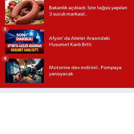
Bakanlık açıkladı: İşte tağşiş yapılan
3 sucuk markası!..
5
Afyon'da Aileler Arasındaki
Husumet Kanlı Bitti
6
Motorine dev indirim!.. Pompaya
yansıyacak