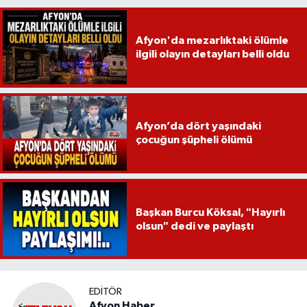
Afyon'da mezarlıktaki ölümle
ilgili olayın detayları belli oldu
Afyon’da dört yaşındaki
çocuğun şüpheli ölümü
Başkan Burcu Köksal, "Hayırlı
olsun" dedi ve paylaştı
EDITÖR
Afyon Haber