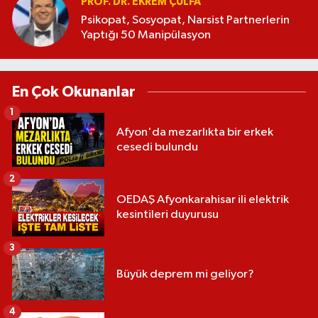
PROF. DR. EKREM ÇULFA
Psikopat, Sosyopat, Narsist Partnerlerin
Yaptığı 50 Manipülasyon
En Çok Okunanlar
1
Afyon'da mezarlıkta bir erkek
cesedi bulundu
2
OEDAŞ Afyonkarahisar ili elektrik
kesintileri duyurusu
3
Büyük deprem mi geliyor?
4