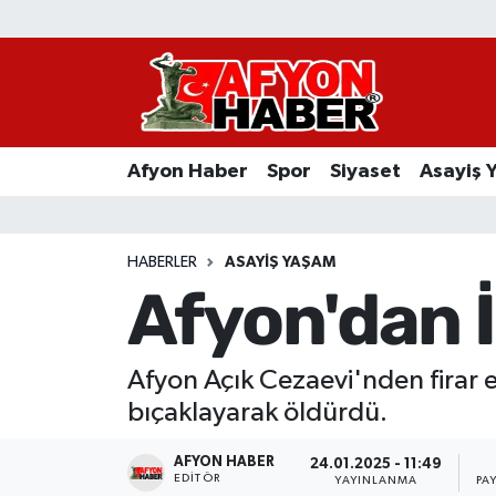
Afyon Haber
Siyaset
Afyon Haber
Spor
Siyaset
Asayiş 
Spor
Asayiş Yaşam
HABERLER
ASAYIŞ YAŞAM
Afyon'dan İ
Sağlık
Eğitim
Afyon Açık Cezaevi'nden firar 
bıçaklayarak öldürdü.
Sivil Toplum
AFYON HABER
24.01.2025 - 11:49
Ekonomi
EDITÖR
YAYINLANMA
PA