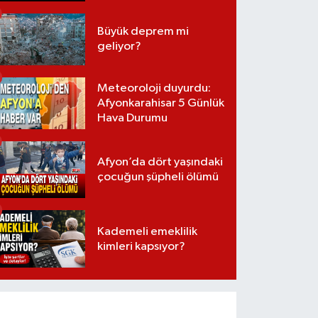
Büyük deprem mi
geliyor?
Meteoroloji duyurdu:
Afyonkarahisar 5 Günlük
Hava Durumu
Afyon’da dört yaşındaki
çocuğun şüpheli ölümü
Kademeli emeklilik
kimleri kapsıyor?