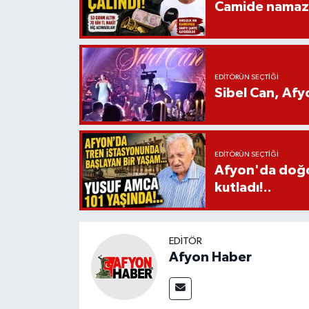
Camide namaz kı
EDITÖRÜN SEÇTIĞI
Sibel Can, Af
EDITÖRÜN SEÇTIĞI
Afyon'da doğdu
kutladı!..
EDITÖR
Afyon Haber