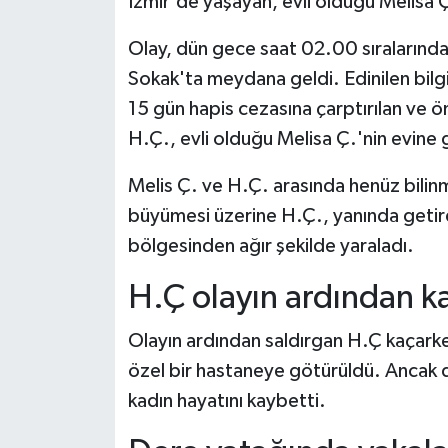
İzmir'de yaşayan, evli olduğu Melisa Ç
Olay, dün gece saat 02.00 sıralarınd
Sokak'ta meydana geldi. Edinilen bilg
15 gün hapis cezasına çarptırılan ve 
H.Ç., evli olduğu Melisa Ç.'nin evine g
Melis Ç. ve H.Ç. arasında henüz bilin
büyümesi üzerine H.Ç., yanında getirdi
bölgesinden ağır şekilde yaraladı.
H.Ç olayın ardından ka
Olayın ardından saldırgan H.Ç kaçarken
özel bir hastaneye götürüldü. Ancak
kadın hayatını kaybetti.