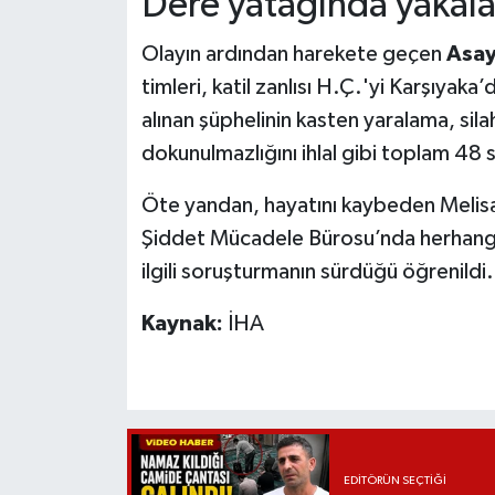
Dere yatağında yakal
Olayın ardından harekete geçen
Asay
timleri, katil zanlısı H.Ç.'yi Karşıyak
alınan şüphelinin kasten yaralama, sila
dokunulmazlığını ihlal gibi toplam 48 
Öte yandan, hayatını kaybeden Melisa Ç.
Şiddet Mücadele Bürosu’nda herhangi bi
ilgili soruşturmanın sürdüğü öğrenildi.
Kaynak:
İHA
EDITÖRÜN SEÇTIĞI