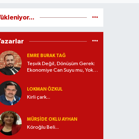
ükleniyor...
Yazarlar
EMRE BURAK TAĞ
Teşvik Değil, Dönüşüm Gerek:
Ekonomiye Can Suyu mu, Yoksa
Kaynak İsrafı mı?
LOKMAN ÖZKUL
Kirli çark...
MÜRŞIDE OKLU AYHAN
Köroğlu Beli...