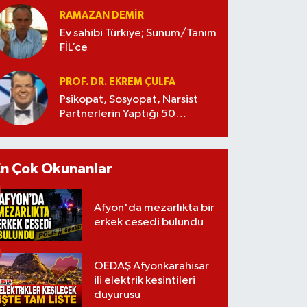
RAMAZAN DEMİR
Ev sahibi Türkiye; Sunum/Tanım
FİL’ce
PROF. DR. EKREM ÇULFA
Psikopat, Sosyopat, Narsist
Partnerlerin Yaptığı 50
Manipülasyon
En Çok Okunanlar
Afyon'da mezarlıkta bir
erkek cesedi bulundu
OEDAŞ Afyonkarahisar
ili elektrik kesintileri
duyurusu