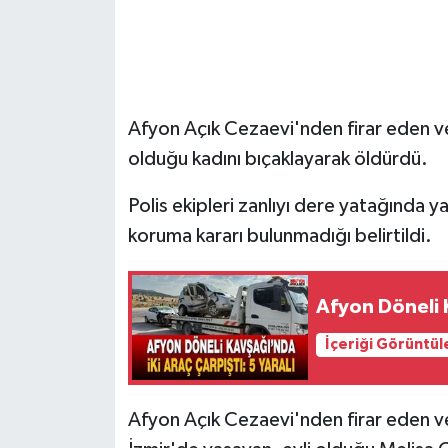
Afyon Açık Cezaevi'nden firar eden ve
olduğu kadını bıçaklayarak öldürdü.
Polis ekipleri zanlıyı dere yatağında y
koruma kararı bulunmadığı belirtildi.
Afyon Döneli K
İçeriği Görüntül
Afyon Açık Cezaevi'nden firar eden ve