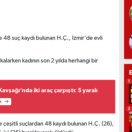
 48 suç kaydı bulunan H.Ç., İzmir'de evli
akalarken kadının son 2 yılda herhangi bir
1
avşağı’nda iki araç çarpıştı: 5 yaralı
e
2
 çeşitli suçlardan 48 kaydı bulunan H.Ç. (26),