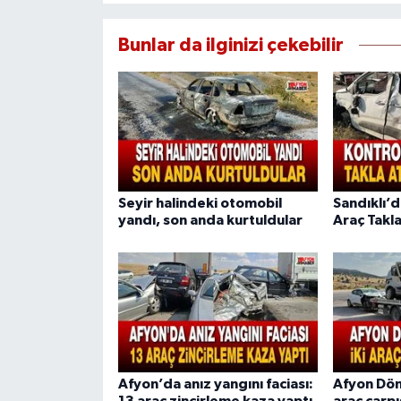
Bunlar da ilginizi çekebilir
Seyir halindeki otomobil
Sandıklı’
yandı, son anda kurtuldular
Araç Takla 
Afyon’da anız yangını faciası:
Afyon Döne
13 araç zincirleme kaza yaptı
araç çarpış