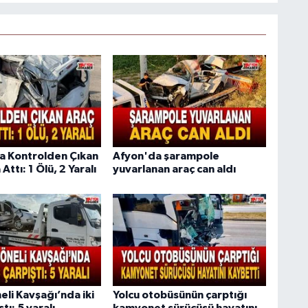
da Kontrolden Çıkan
Afyon'da şarampole
Attı: 1 Ölü, 2 Yaralı
yuvarlanan araç can aldı
li Kavşağı’nda iki
Yolcu otobüsünün çarptığı
tı: 5 yaralı
kamyonet sürücüsü hayatını