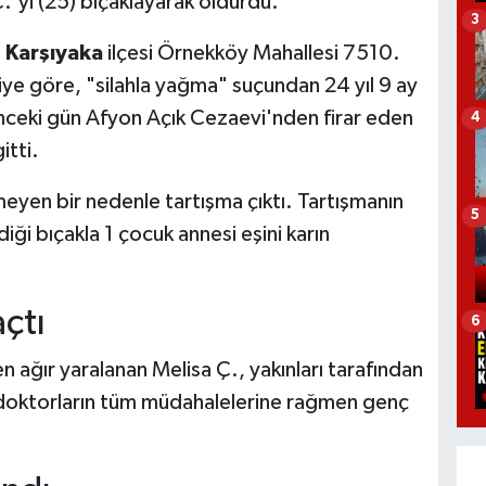
.'yi (25) bıçaklayarak öldürdü.
3
a
Karşıyaka
ilçesi Örnekköy Mahallesi 7510.
iye göre, "silahla yağma" suçundan 24 yıl 9 ay
önceki gün Afyon Açık Cezaevi'nden firar eden
4
itti.
meyen bir nedenle tartışma çıktı. Tartışmanın
5
ği bıçakla 1 çocuk annesi eşini karın
çtı
6
 ağır yaralanan Melisa Ç., yakınları tarafından
 doktorların tüm müdahalelerine rağmen genç