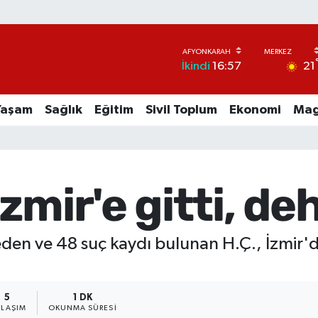
21
İkindi
16:57
Yaşam
Sağlık
Eğitim
Sivil Toplum
Ekonomi
Mag
zmir'e gitti, de
eden ve 48 suç kaydı bulunan H.Ç., İzmir'd
5
1 DK
YLAŞIM
OKUNMA SÜRESI