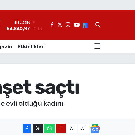
BITCOIN
64.840,97
-0.15
DOLAR
°
47,7436
0.18
EURO
55,2510
0.32
azin
Etkinlikler
STERLİN
64,4811
0.38
GRAM ALTIN
6660.55
0
BİST100
hşet saçtı
13.779
-14
e evli olduğu kadını
-
+
A
A