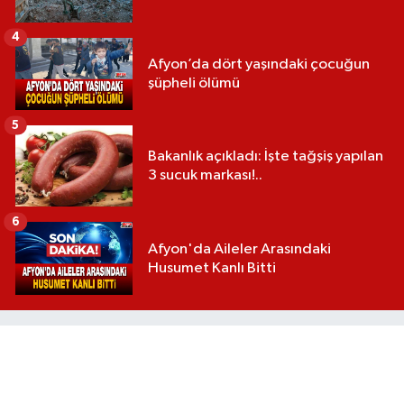
4
Afyon’da dört yaşındaki çocuğun
şüpheli ölümü
5
Bakanlık açıkladı: İşte tağşiş yapılan
3 sucuk markası!..
6
Afyon'da Aileler Arasındaki
Husumet Kanlı Bitti