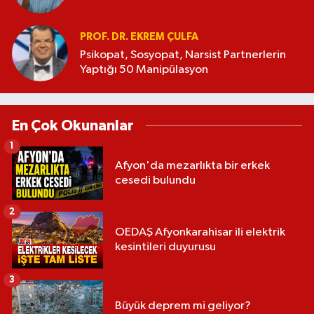
PROF. DR. EKREM ÇULFA
Psikopat, Sosyopat, Narsist Partnerlerin
Yaptığı 50 Manipülasyon
En Çok Okunanlar
1
Afyon'da mezarlıkta bir erkek
cesedi bulundu
2
OEDAŞ Afyonkarahisar ili elektrik
kesintileri duyurusu
3
Büyük deprem mi geliyor?