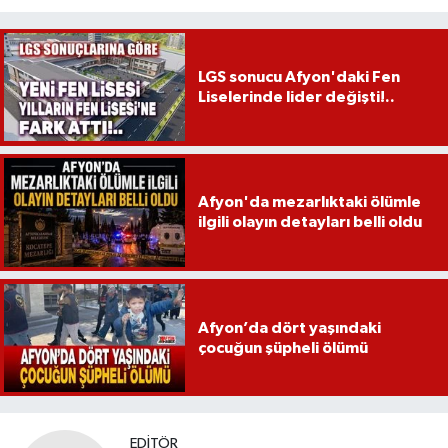
LGS sonucu Afyon'daki Fen
Liselerinde lider değişti!..
Afyon'da mezarlıktaki ölümle
ilgili olayın detayları belli oldu
Afyon’da dört yaşındaki
çocuğun şüpheli ölümü
EDITÖR