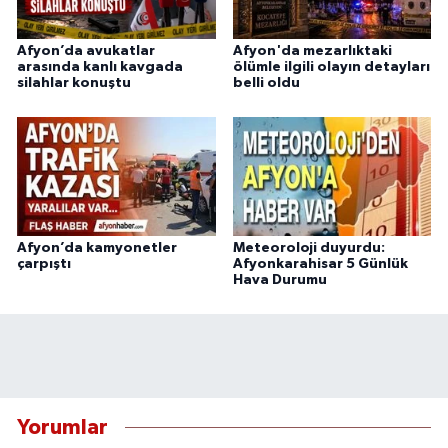
Afyon’da avukatlar
Afyon'da mezarlıktaki
arasında kanlı kavgada
ölümle ilgili olayın detayları
silahlar konuştu
belli oldu
Afyon’da kamyonetler
Meteoroloji duyurdu:
çarpıştı
Afyonkarahisar 5 Günlük
Hava Durumu
Yorumlar