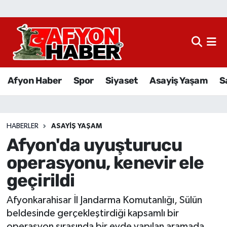
Afyon Haber
Siyaset
Afyon Haber
Spor
Siyaset
Asayiş Yaşam
S
Spor
Asayiş Yaşam
HABERLER
ASAYIŞ YAŞAM
Afyon'da uyuşturucu
Sağlık
operasyonu, kenevir ele
Eğitim
geçirildi
Sivil Toplum
Afyonkarahisar İl Jandarma Komutanlığı, Sülün
beldesinde gerçekleştirdiği kapsamlı bir
Ekonomi
operasyon sırasında bir evde yapılan aramada,