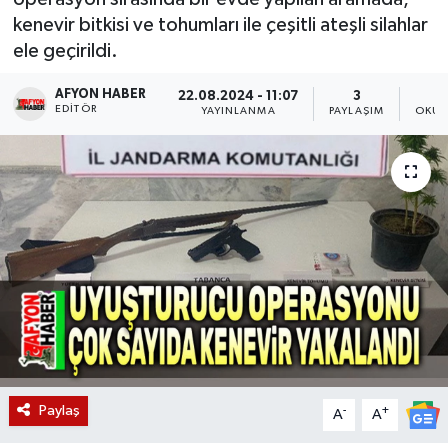
kenevir bitkisi ve tohumları ile çeşitli ateşli silahlar
Magazin
ele geçirildi.
Etkinlikler
AFYON HABER
22.08.2024 - 11:07
3
EDITÖR
YAYINLANMA
PAYLAŞIM
OKUN
Paylaş
-
+
A
A