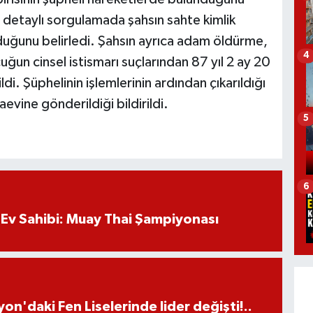
ı detaylı sorgulamada şahsın sahte kimlik
lduğunu belirledi. Şahsın ayrıca adam öldürme,
4
uğun cinsel istismarı suçlarından 87 yıl 2 ay 20
ldi. Şüphelinin işlemlerinin ardından çıkarıldığı
vine gönderildiği bildirildi.
5
6
Ev Sahibi: Muay Thai Şampiyonası
on'daki Fen Liselerinde lider değişti!..