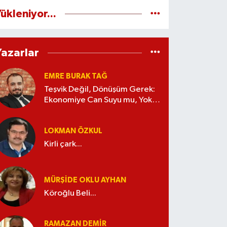
ükleniyor...
Yazarlar
EMRE BURAK TAĞ
Teşvik Değil, Dönüşüm Gerek:
Ekonomiye Can Suyu mu, Yoksa
Kaynak İsrafı mı?
LOKMAN ÖZKUL
Kirli çark...
MÜRŞIDE OKLU AYHAN
Köroğlu Beli...
RAMAZAN DEMİR