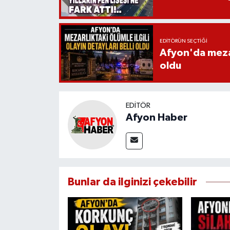
EDITÖRÜN SEÇTIĞI
Afyon'da mezarl
oldu
EDITÖR
Afyon Haber
Bunlar da ilginizi çekebilir