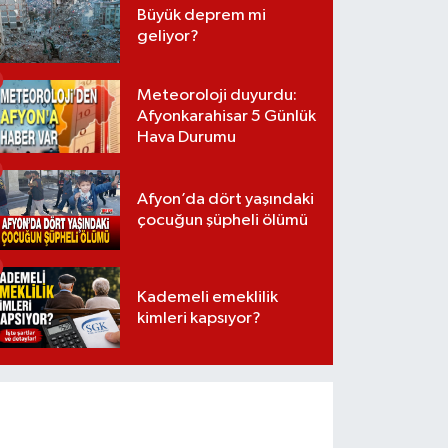
Büyük deprem mi
geliyor?
Meteoroloji duyurdu:
Afyonkarahisar 5 Günlük
Hava Durumu
Afyon’da dört yaşındaki
çocuğun şüpheli ölümü
Kademeli emeklilik
kimleri kapsıyor?