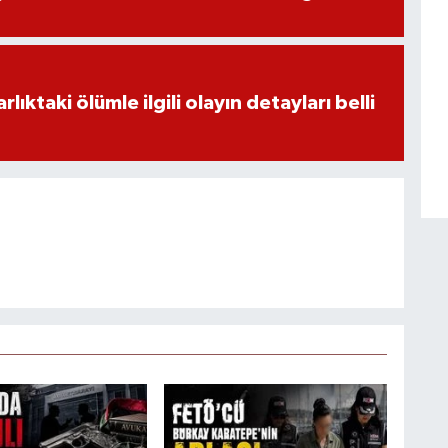
ıktaki ölümle ilgili olayın detayları belli