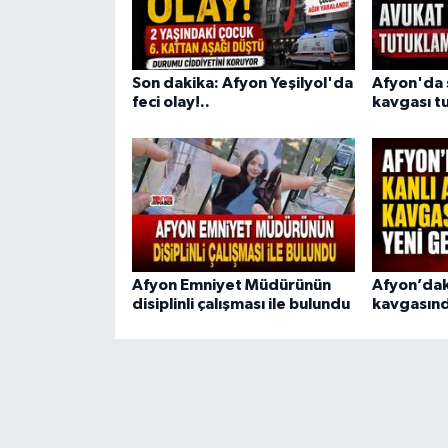
Son dakika: Afyon Yeşilyol'da
Afyon'da s
feci olay!..
kavgası tu
Afyon Emniyet Müdürünün
Afyon’dak
disiplinli çalışması ile bulundu
kavgasınd