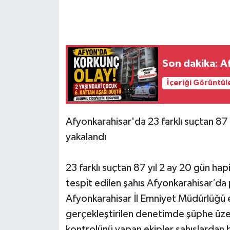
Son dakika: Af
İçeriği Görüntül
Afyonkarahisar'da 23 farklı suçtan 87 
yakalandı
23 farklı suçtan 87 yıl 2 ay 20 gün hap
tespit edilen şahıs Afyonkarahisar’da 
Afyonkarahisar İl Emniyet Müdürlüğü ek
gerçekleştirilen denetimde şüphe üzeri
kontrolünü yapan ekipler şahıslardan 