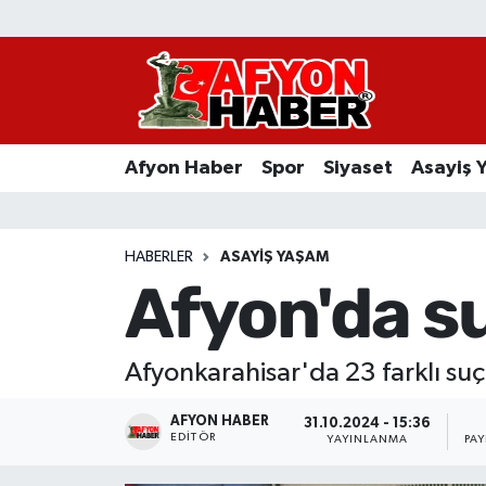
Afyon Haber
Siyaset
Afyon Haber
Spor
Siyaset
Asayiş 
Spor
Asayiş Yaşam
HABERLER
ASAYIŞ YAŞAM
Afyon'da s
Sağlık
Eğitim
Afyonkarahisar'da 23 farklı suç
Sivil Toplum
AFYON HABER
31.10.2024 - 15:36
EDITÖR
YAYINLANMA
PA
Ekonomi