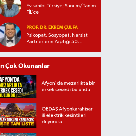
Ev sahibi Türkiye; Sunum/Tanım
FİL’ce
PROF. DR. EKREM ÇULFA
Psikopat, Sosyopat, Narsist
Partnerlerin Yaptığı 50
Manipülasyon
En Çok Okunanlar
Afyon'da mezarlıkta bir
erkek cesedi bulundu
OEDAŞ Afyonkarahisar
ili elektrik kesintileri
duyurusu