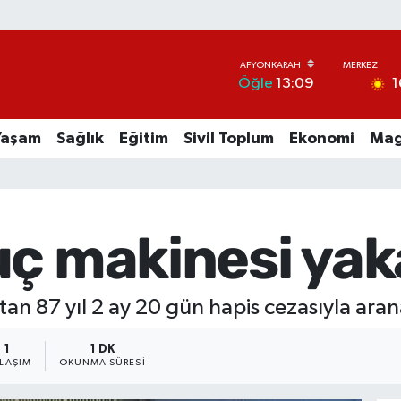
1
Öğle
13:09
Yaşam
Sağlık
Eğitim
Sivil Toplum
Ekonomi
Mag
uç makinesi yak
tan 87 yıl 2 ay 20 gün hapis cezasıyla ara
1
1 DK
YLAŞIM
OKUNMA SÜRESI