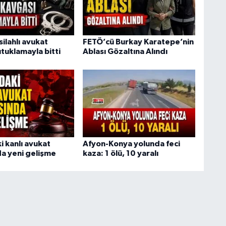
ilahlı avukat
FETÖ’cü Burkay Karatepe’nin
tuklamayla bitti
Ablası Gözaltına Alındı
i kanlı avukat
Afyon-Konya yolunda feci
a yeni gelişme
kaza: 1 ölü, 10 yaralı