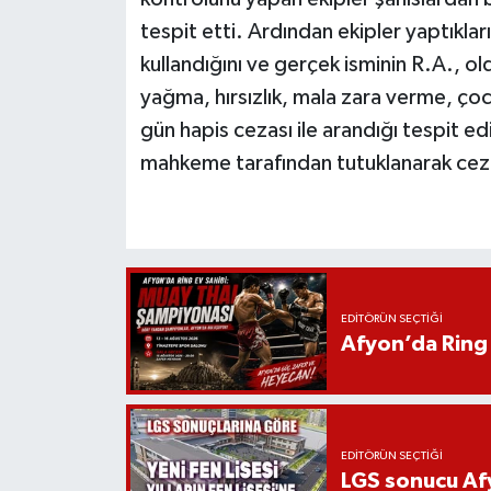
tespit etti. Ardından ekipler yaptıklar
kullandığını ve gerçek isminin R.A., o
yağma, hırsızlık, mala zara verme, çoc
gün hapis cezası ile arandığı tespit edi
mahkeme tarafından tutuklanarak cezae
EDITÖRÜN SEÇTIĞI
Afyon’da Ring 
EDITÖRÜN SEÇTIĞI
LGS sonucu Afy