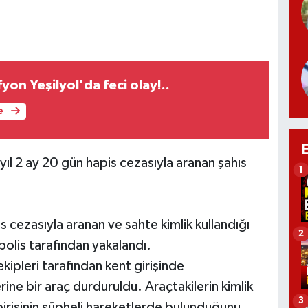
yon Yeşilyol'da feci olay!..
e
yıl 2 ay 20 gün hapis cezasıyla aranan şahıs
1
is cezasıyla aranan ve sahte kimlik kullandığı
2
polis tarafından yakalandı.
ipleri tarafından kent girişinde
ne bir araç durduruldu. Araçtakilerin kimlik
3
birisinin şüpheli hareketlerde bulunduğunu