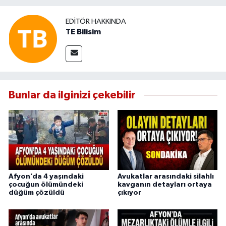
EDITÖR HAKKINDA
TE Bilisim
Bunlar da ilginizi çekebilir
Afyon’da 4 yaşındaki
Avukatlar arasındaki silahlı
çocuğun ölümündeki
kavganın detayları ortaya
düğüm çözüldü
çıkıyor