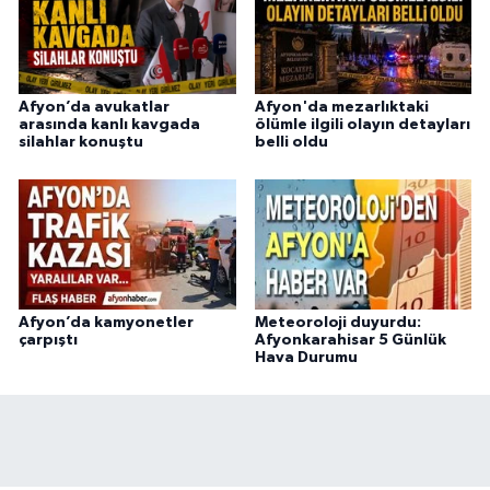
Afyon’da avukatlar
Afyon'da mezarlıktaki
arasında kanlı kavgada
ölümle ilgili olayın detayları
silahlar konuştu
belli oldu
Afyon’da kamyonetler
Meteoroloji duyurdu:
çarpıştı
Afyonkarahisar 5 Günlük
Hava Durumu