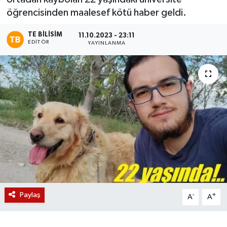
öğrencisinden maalesef kötü haber geldi.
Magazin
TE BILISIM
11.10.2023 - 23:11
EDITÖR
Etkinlikler
YAYINLANMA
Paylaş
-
+
A
A