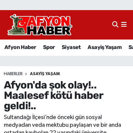
Afyon Haber
Siyaset
Afyon Haber
Spor
Siyaset
Asayiş Yaşam
S
Spor
Asayiş Yaşam
HABERLER
ASAYIŞ YAŞAM
Afyon'da şok olay!..
Sağlık
Maalesef kötü haber
Eğitim
geldi!..
Sivil Toplum
Sultandağı İlçesi’nde önceki gün sosyal
medyadan veda mektubu paylaşan ve bir anda
Ekonomi
ortadan kaybolan 22 yaşındaki üniversite