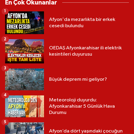
En Çok Okunanlar
1
Afyon'da mezarlıkta bir erkek
cesedi bulundu
2
OEDAŞ Afyonkarahisar ili elektrik
kesintileri duyurusu
3
Büyük deprem mi geliyor?
4
Meteoroloji duyurdu:
Afyonkarahisar 5 Günlük Hava
Durumu
5
Afyon’da dört yaşındaki çocuğun