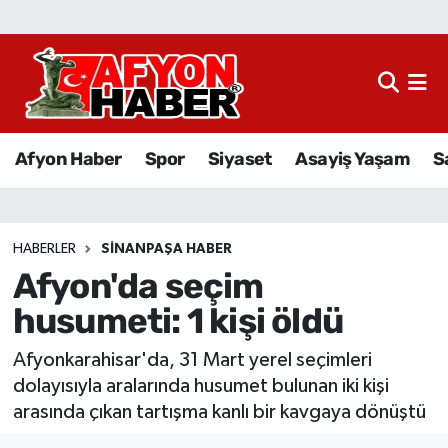
Afyon Haber
Siyaset
Afyon Haber
Spor
Siyaset
Asayiş Yaşam
S
Spor
Asayiş Yaşam
HABERLER
SINANPAŞA HABER
Afyon'da seçim
Sağlık
husumeti: 1 kişi öldü
Eğitim
Afyonkarahisar'da, 31 Mart yerel seçimleri
Sivil Toplum
dolayısıyla aralarında husumet bulunan iki kişi
arasında çıkan tartışma kanlı bir kavgaya dönüştü
Ekonomi