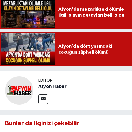
Afyon'da mezarlıktaki ölümle
ilgili olayın detayları belli oldu
Afyon’da dört yaşındaki
çocuğun şüpheli ölümü
EDITÖR
Afyon Haber
Bunlar da ilginizi çekebilir