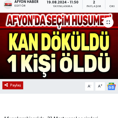
AFYON HABER
19.08.2024 - 11:50
2
EDITÖR
YAYINLANMA
PAYLAŞIM
OKUN
Magazin
Etkinlikler
Paylaş
-
+
A
A