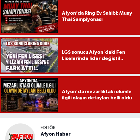
Afyon’da Ring Ev Sahibi: Muay
Thai Şampiyonası
LGS sonucu Afyon'daki Fen
Liselerinde lider değişti!..
Afyon'da mezarlıktaki ölümle
ilgili olayın detayları belli oldu
EDITÖR
Afyon Haber