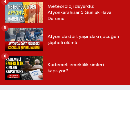
4
Meteoroloji duyurdu:
Afyonkarahisar 5 Günlük Hava
Durumu
5
Afyon’da dört yaşındaki çocuğun
şüpheli ölümü
6
Kademeli emeklilik kimleri
kapsıyor?