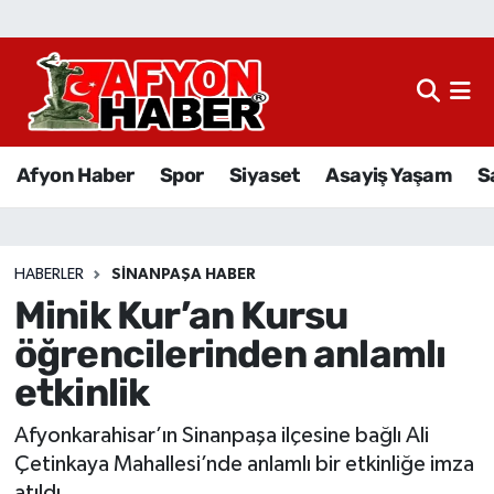
Afyon Haber
Siyaset
Afyon Haber
Spor
Siyaset
Asayiş Yaşam
S
Spor
Asayiş Yaşam
HABERLER
SINANPAŞA HABER
Minik Kur’an Kursu
Sağlık
öğrencilerinden anlamlı
Eğitim
etkinlik
Sivil Toplum
Afyonkarahisar’ın Sinanpaşa ilçesine bağlı Ali
Çetinkaya Mahallesi’nde anlamlı bir etkinliğe imza
Ekonomi
atıldı.