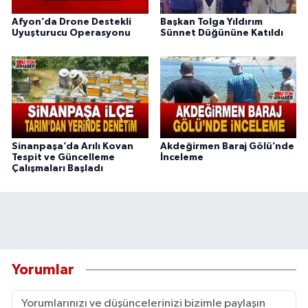
Afyon’da Drone Destekli
Başkan Tolga Yıldırım
Uyuşturucu Operasyonu
Sünnet Düğününe Katıldı
Sinanpaşa’da Arılı Kovan
Akdeğirmen Baraj Gölü’nde
Tespit ve Güncelleme
İnceleme
Çalışmaları Başladı
Yorumlar