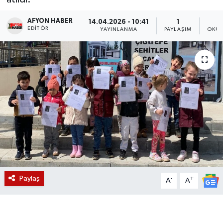
Magazin
AFYON HABER
14.04.2026 - 10:41
1
EDITÖR
YAYINLANMA
PAYLAŞIM
OKUN
Etkinlikler
Paylaş
-
+
A
A