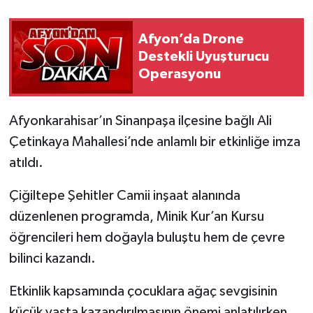
Afyon’da Drone
Destekli Uyuşturucu
Operasyonu
Afyonkarahisar’ın Sinanpaşa ilçesine bağlı Ali
Çetinkaya Mahallesi’nde anlamlı bir etkinliğe imza
atıldı.
Çiğiltepe Şehitler Camii inşaat alanında
düzenlenen programda, Minik Kur’an Kursu
öğrencileri hem doğayla buluştu hem de çevre
bilinci kazandı.
Etkinlik kapsamında çocuklara ağaç sevgisinin
küçük yaşta kazandırılmasının önemi anlatılırken,