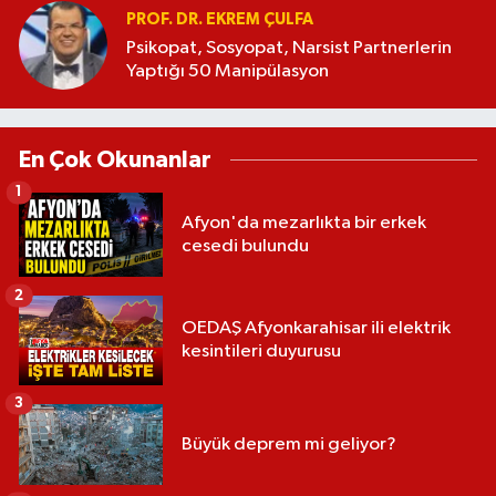
PROF. DR. EKREM ÇULFA
Psikopat, Sosyopat, Narsist Partnerlerin
Yaptığı 50 Manipülasyon
En Çok Okunanlar
1
Afyon'da mezarlıkta bir erkek
cesedi bulundu
2
OEDAŞ Afyonkarahisar ili elektrik
kesintileri duyurusu
3
Büyük deprem mi geliyor?