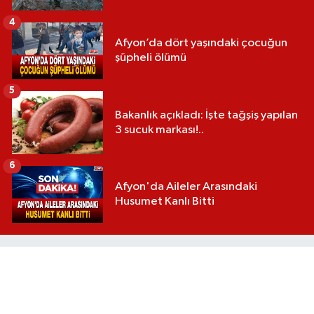
4
Afyon’da dört yaşındaki çocuğun
şüpheli ölümü
5
Bakanlık açıkladı: İşte tağşiş yapılan
3 sucuk markası!..
6
Afyon'da Aileler Arasındaki
Husumet Kanlı Bitti