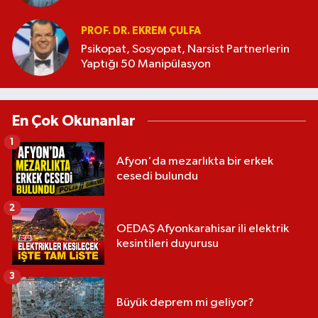
PROF. DR. EKREM ÇULFA
Psikopat, Sosyopat, Narsist Partnerlerin
Yaptığı 50 Manipülasyon
En Çok Okunanlar
1
Afyon'da mezarlıkta bir erkek
cesedi bulundu
2
OEDAŞ Afyonkarahisar ili elektrik
kesintileri duyurusu
3
Büyük deprem mi geliyor?