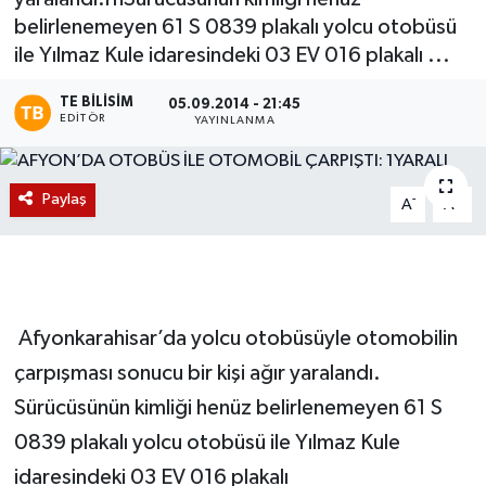
belirlenemeyen 61 S 0839 plakalı yolcu otobüsü
Magazin
ile Yılmaz Kule idaresindeki 03 EV 016 plakalı ...
Etkinlikler
TE BILISIM
05.09.2014 - 21:45
EDITÖR
YAYINLANMA
Paylaş
-
+
A
A
Afyonkarahisar’da yolcu otobüsüyle otomobilin
çarpışması sonucu bir kişi ağır yaralandı.
Sürücüsünün kimliği henüz belirlenemeyen 61 S
0839 plakalı yolcu otobüsü ile Yılmaz Kule
idaresindeki 03 EV 016 plakalı