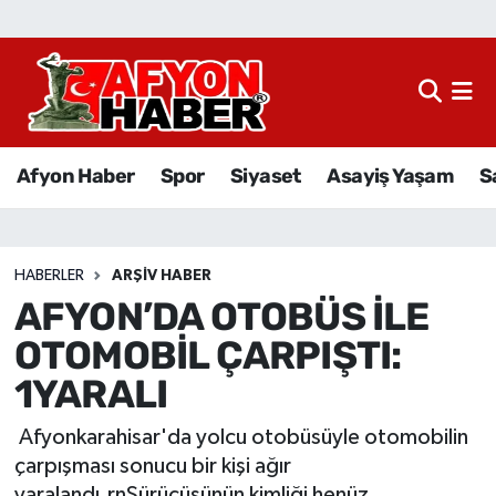
Afyon Haber
Siyaset
Afyon Haber
Spor
Siyaset
Asayiş Yaşam
S
Spor
Asayiş Yaşam
HABERLER
ARŞIV HABER
AFYON’DA OTOBÜS İLE
Sağlık
OTOMOBİL ÇARPIŞTI:
Eğitim
1YARALI
Sivil Toplum
Afyonkarahisar'da yolcu otobüsüyle otomobilin
çarpışması sonucu bir kişi ağır
Ekonomi
yaralandı.rnSürücüsünün kimliği henüz