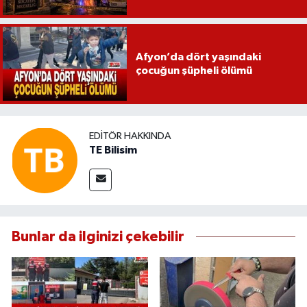
Afyon’da dört yaşındaki
çocuğun şüpheli ölümü
EDITÖR HAKKINDA
TE Bilisim
Bunlar da ilginizi çekebilir