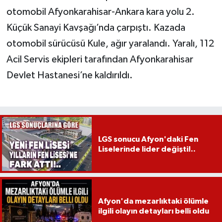
otomobil Afyonkarahisar-Ankara kara yolu 2.
Küçük Sanayi Kavşağı’nda çarpıştı. Kazada
otomobil sürücüsü Kule, ağır yaralandı. Yaralı, 112
Acil Servis ekipleri tarafından Afyonkarahisar
Devlet Hastanesi’ne kaldırıldı.
LGS sonucu Afyon'daki Fen
Liselerinde lider değişti!..
Afyon'da mezarlıktaki ölümle
ilgili olayın detayları belli oldu