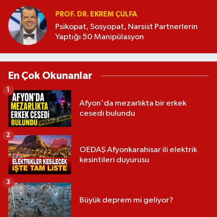
PROF. DR. EKREM ÇULFA
Psikopat, Sosyopat, Narsist Partnerlerin
Yaptığı 50 Manipülasyon
En Çok Okunanlar
1
Afyon'da mezarlıkta bir erkek
cesedi bulundu
2
OEDAŞ Afyonkarahisar ili elektrik
kesintileri duyurusu
3
Büyük deprem mi geliyor?