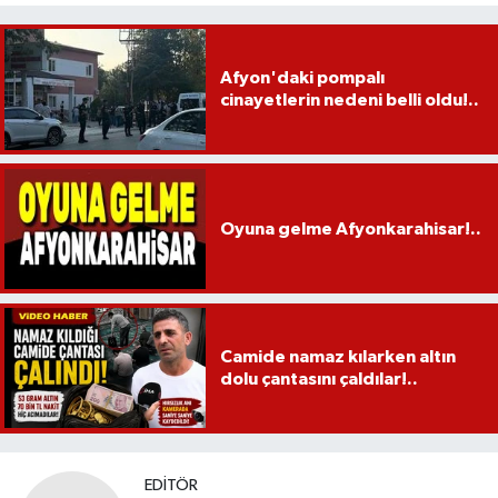
Afyon'daki pompalı
cinayetlerin nedeni belli oldu!..
Oyuna gelme Afyonkarahisar!..
Camide namaz kılarken altın
dolu çantasını çaldılar!..
EDITÖR