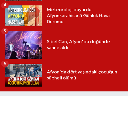
4
Meteoroloji duyurdu:
Afyonkarahisar 5 Günlük Hava
Durumu
5
Sibel Can, Afyon'da düğünde
sahne aldı
6
Afyon’da dört yaşındaki çocuğun
şüpheli ölümü