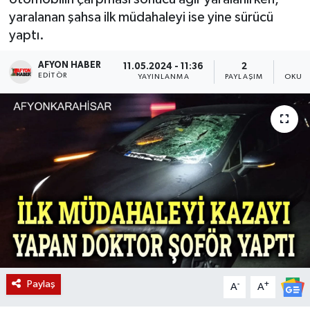
yaralanan şahsa ilk müdahaleyi ise yine sürücü
Magazin
yaptı.
Etkinlikler
AFYON HABER
11.05.2024 - 11:36
2
EDITÖR
YAYINLANMA
PAYLAŞIM
OKUNM
Paylaş
-
+
A
A