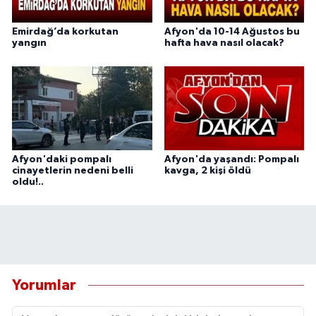
Emirdağ’da korkutan
Afyon'da 10-14 Ağustos bu
yangın
hafta hava nasıl olacak?
Afyon'daki pompalı
Afyon'da yaşandı: Pompalı
cinayetlerin nedeni belli
kavga, 2 kişi öldü
oldu!..
Yorumlar