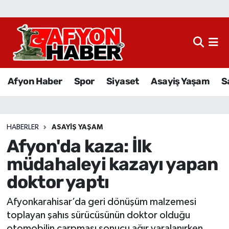
Afyon Haber
Siyaset
Afyon Haber
Spor
Siyaset
Asayiş Yaşam
S
Spor
Asayiş Yaşam
HABERLER
ASAYIŞ YAŞAM
Afyon'da kaza: İlk
Sağlık
müdahaleyi kazayı yapan
Eğitim
doktor yaptı
Sivil Toplum
Afyonkarahisar’da geri dönüşüm malzemesi
toplayan şahıs sürücüsünün doktor olduğu
Ekonomi
otomobilin çarpması sonucu ağır yaralanırken,