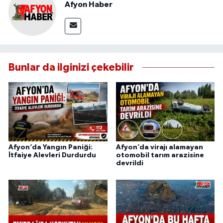
Afyon Haber
Bunlar da ilginizi çekebilir
Afyon’da Yangın Paniği:
Afyon’da virajı alamayan
İtfaiye Alevleri Durdurdu
otomobil tarım arazisine
devrildi