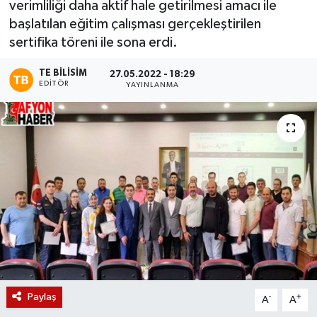
verimliliği daha aktif hale getirilmesi amacı ile
başlatılan eğitim çalışması gerçekleştirilen
Magazin
sertifika töreni ile sona erdi.
Etkinlikler
TE BILISIM
27.05.2022 - 18:29
EDITÖR
YAYINLANMA
Paylaş
-
+
A
A