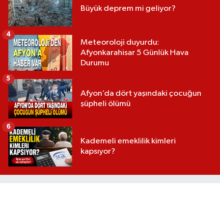
Büyük deprem mi geliyor?
4
Meteoroloji duyurdu:
Afyonkarahisar 5 Günlük Hava
Durumu
5
Afyon’da dört yaşındaki çocuğun
şüpheli ölümü
6
Kademeli emeklilik kimleri
kapsıyor?