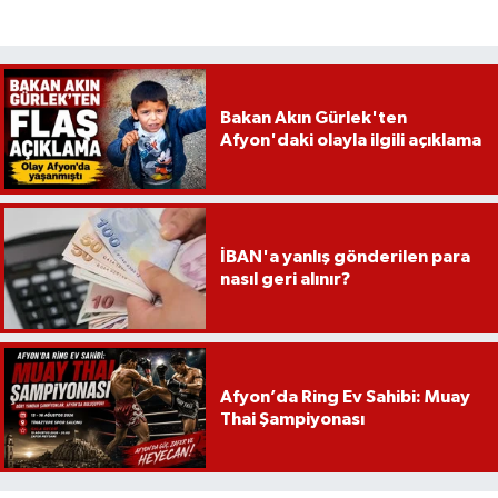
Bakan Akın Gürlek'ten
Afyon'daki olayla ilgili açıklama
İBAN'a yanlış gönderilen para
nasıl geri alınır?
Afyon’da Ring Ev Sahibi: Muay
Thai Şampiyonası