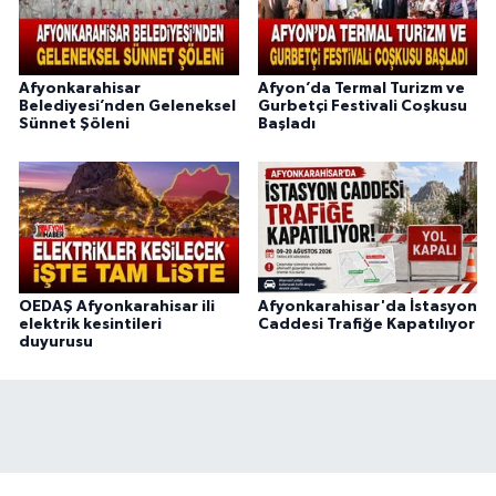
Afyonkarahisar
Afyon’da Termal Turizm ve
Belediyesi’nden Geleneksel
Gurbetçi Festivali Coşkusu
Sünnet Şöleni
Başladı
OEDAŞ Afyonkarahisar ili
Afyonkarahisar'da İstasyon
elektrik kesintileri
Caddesi Trafiğe Kapatılıyor
duyurusu