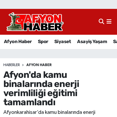
Afyon Haber
Siyaset
Afyon Haber
Spor
Siyaset
Asayiş Yaşam
S
Spor
Asayiş Yaşam
HABERLER
AFYON HABER
Afyon'da kamu
Sağlık
binalarında enerji
Eğitim
verimliliği eğitimi
tamamlandı
Sivil Toplum
Afyonkarahisar’da kamu binalarında enerji
Ekonomi