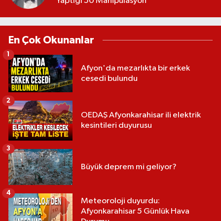
Yaptığı 50 Manipülasyon
En Çok Okunanlar
1
Afyon'da mezarlıkta bir erkek
cesedi bulundu
2
OEDAŞ Afyonkarahisar ili elektrik
kesintileri duyurusu
3
Büyük deprem mi geliyor?
4
Meteoroloji duyurdu:
Afyonkarahisar 5 Günlük Hava