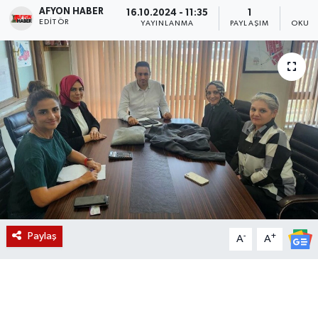
AFYON HABER
16.10.2024 - 11:35
1
EDITÖR
Magazin
YAYINLANMA
PAYLAŞIM
OKUNM
Etkinlikler
Paylaş
-
+
A
A