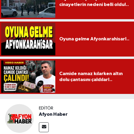
cinayetlerin nedeni belli oldu!..
Oyuna gelme Afyonkarahisar!..
Camide namaz kılarken altın
dolu çantasını çaldılar!..
EDITÖR
Afyon Haber