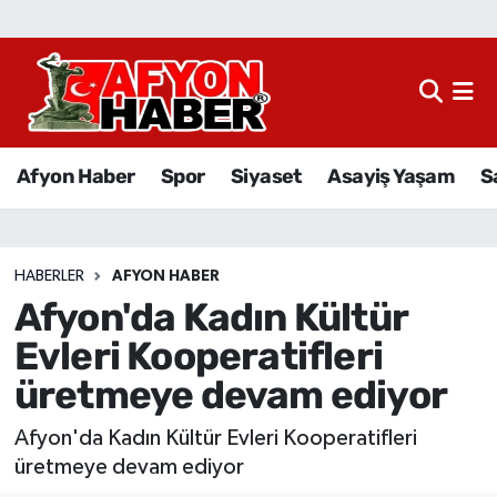
Afyon Haber
Siyaset
Afyon Haber
Spor
Siyaset
Asayiş Yaşam
S
Spor
Asayiş Yaşam
HABERLER
AFYON HABER
Afyon'da Kadın Kültür
Sağlık
Evleri Kooperatifleri
Eğitim
üretmeye devam ediyor
Sivil Toplum
Afyon'da Kadın Kültür Evleri Kooperatifleri
üretmeye devam ediyor
Ekonomi