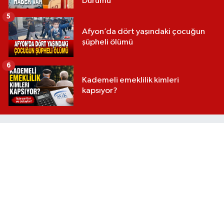
Durumu
5
Afyon’da dört yaşındaki çocuğun
şüpheli ölümü
6
Kademeli emeklilik kimleri
kapsıyor?