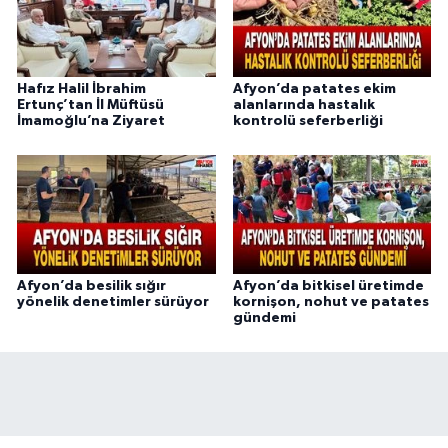
Hafız Halil İbrahim
Afyon’da patates ekim
Ertunç’tan İl Müftüsü
alanlarında hastalık
İmamoğlu’na Ziyaret
kontrolü seferberliği
Afyon’da besilik sığır
Afyon’da bitkisel üretimde
yönelik denetimler sürüyor
kornişon, nohut ve patates
gündemi