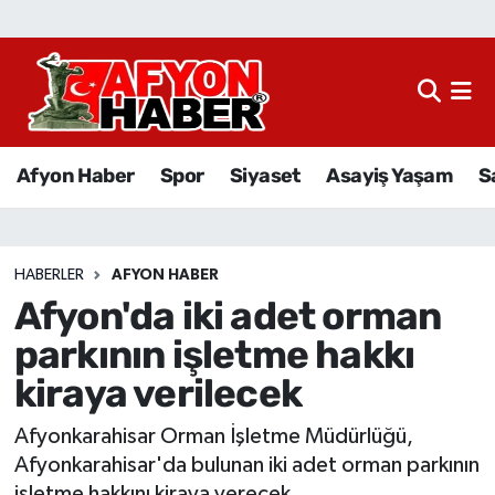
Afyon Haber
Siyaset
Afyon Haber
Spor
Siyaset
Asayiş Yaşam
S
Spor
Asayiş Yaşam
HABERLER
AFYON HABER
Afyon'da iki adet orman
Sağlık
parkının işletme hakkı
Eğitim
kiraya verilecek
Sivil Toplum
Afyonkarahisar Orman İşletme Müdürlüğü,
Afyonkarahisar'da bulunan iki adet orman parkının
Ekonomi
işletme hakkını kiraya verecek.