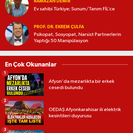
RAMAZAN DEMİR
Ev sahibi Türkiye; Sunum/Tanım FİL’ce
PROF. DR. EKREM ÇULFA
Psikopat, Sosyopat, Narsist Partnerlerin
Yaptığı 50 Manipülasyon
En Çok Okunanlar
1
Afyon'da mezarlıkta bir erkek
cesedi bulundu
2
OEDAŞ Afyonkarahisar ili elektrik
kesintileri duyurusu
3