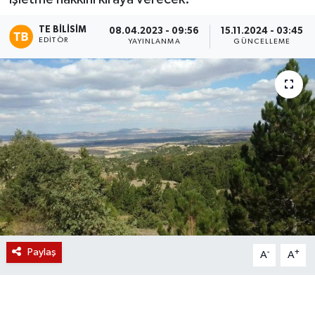
Magazin
TE BILISIM
08.04.2023 - 09:56
15.11.2024 - 03:45
EDITÖR
YAYINLANMA
GÜNCELLEME
Etkinlikler
Paylaş
-
+
A
A