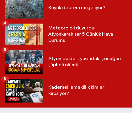
Büyük deprem mi geliyor?
4
Meteoroloji duyurdu:
Afyonkarahisar 5 Günlük Hava
Durumu
5
Afyon’da dört yaşındaki çocuğun
şüpheli ölümü
6
Kademeli emeklilik kimleri
kapsıyor?