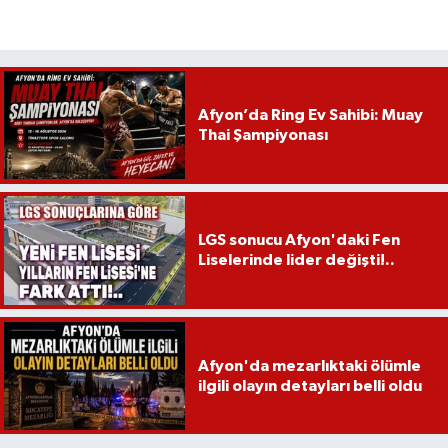
Afyon’da Ring Ev Sahibi: Muay
Thai Şampiyonası
LGS sonucu Afyon'daki Fen
Liselerinde lider değişti!..
Afyon'da mezarlıktaki ölümle
ilgili olayın detayları belli oldu