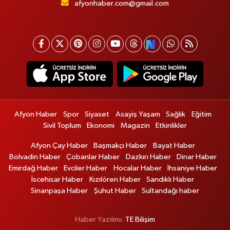
afyonhaber.com@gmail.com
Afyon Haber
Spor
Siyaset
Asayiş Yaşam
Sağlık
Eğitim
Sivil Toplum
Ekonomi
Magazin
Etkinlikler
Afyon Çay Haber
Başmakçı Haber
Bayat Haber
Bolvadin Haber
Çobanlar Haber
Dazkırı Haber
Dinar Haber
Emirdağ Haber
Evciler Haber
Hocalar Haber
İhsaniye Haber
İscehisar Haber
Kızılören Haber
Sandıklı Haber
Sinanpaşa Haber
Şuhut Haber
Sultandağı haber
Haber Yazılımı:
TE Bilişim