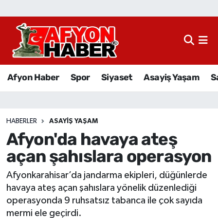
Afyon Haber
Siyaset
Afyon Haber
Spor
Siyaset
Asayiş Yaşam
S
Spor
Asayiş Yaşam
HABERLER
ASAYIŞ YAŞAM
Afyon'da havaya ateş
Sağlık
açan şahıslara operasyon
Eğitim
Afyonkarahisar’da jandarma ekipleri, düğünlerde
Sivil Toplum
havaya ateş açan şahıslara yönelik düzenlediği
operasyonda 9 ruhsatsız tabanca ile çok sayıda
Ekonomi
mermi ele geçirdi.