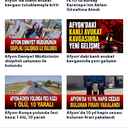
Afyon'da silahlı avukat
FETÖ’cü Burkay
kavgası tutuklamayla bitti
Karatepe’nin Ablası
Gözaltına Alındı
Afyon Emniyet Müdürünün
Afyon’daki kanlı avukat
disiplinli çalışması ile
kavgasında yeni gelişme
bulundu
Afyon-Konya yolunda feci
Afyon’da 10 yıl hapis cezası
kaza: 1 ölü, 10 yaralı
bulunan firari yakalandı