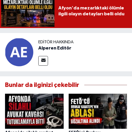
Afyon'da mezarlıktaki ölümle
ilgili olayın detayları belli oldu
EDITÖR HAKKINDA
Alperen Editör
Bunlar da ilginizi çekebilir