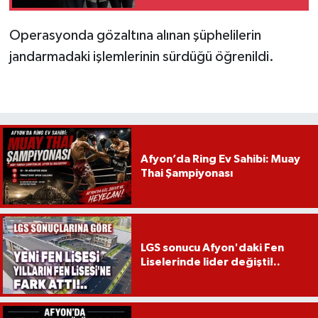
Operasyonda gözaltına alınan şüphelilerin
jandarmadaki işlemlerinin sürdüğü öğrenildi.
Afyon’da Ring Ev Sahibi: Muay
Thai Şampiyonası
LGS sonucu Afyon'daki Fen
Liselerinde lider değişti!..