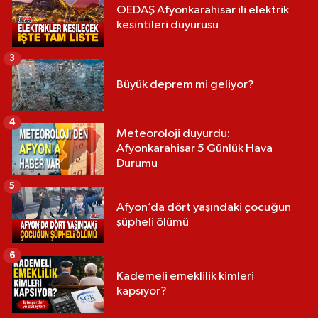
OEDAŞ Afyonkarahisar ili elektrik
kesintileri duyurusu
3
Büyük deprem mi geliyor?
4
Meteoroloji duyurdu:
Afyonkarahisar 5 Günlük Hava
Durumu
5
Afyon’da dört yaşındaki çocuğun
şüpheli ölümü
6
Kademeli emeklilik kimleri
kapsıyor?