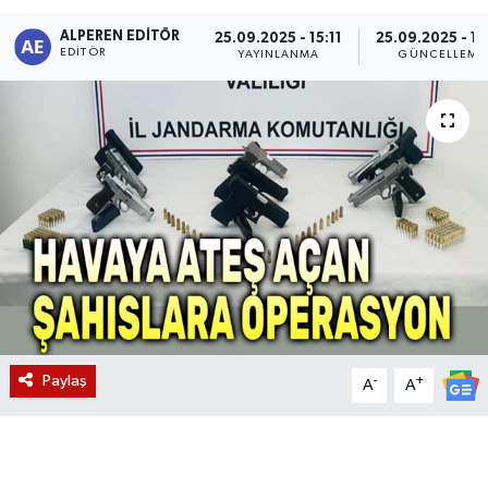
ALPEREN EDITÖR
Magazin
25.09.2025 - 15:11
25.09.2025 - 15
EDITÖR
YAYINLANMA
GÜNCELLEME
Etkinlikler
Paylaş
-
+
A
A