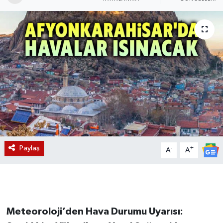
Magazin
Etkinlikler
Paylaş
-
+
A
A
Meteoroloji’den Hava Durumu Uyarısı: