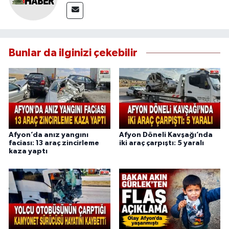
Bunlar da ilginizi çekebilir
Afyon’da anız yangını
Afyon Döneli Kavşağı’nda
faciası: 13 araç zincirleme
iki araç çarpıştı: 5 yaralı
kaza yaptı