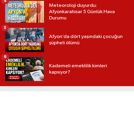
4
Meteoroloji duyurdu:
Afyonkarahisar 5 Günlük Hava
Durumu
5
Afyon’da dört yaşındaki çocuğun
şüpheli ölümü
6
Kademeli emeklilik kimleri
kapsıyor?