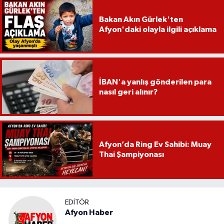
Bakan Akın Gürlek'ten
Afyon'daki olayla ilgili açıklama
İBAN'a yanlış gönderilen para
nasıl geri alınır?
Afyon’da Ring Ev Sahibi: Muay
Thai Şampiyonası
EDITÖR
Afyon Haber