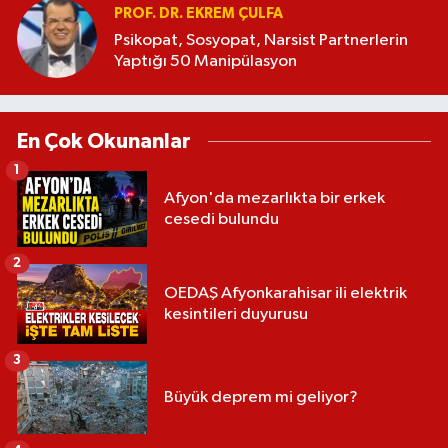
PROF. DR. EKREM ÇULFA
Psikopat, Sosyopat, Narsist Partnerlerin
Yaptığı 50 Manipülasyon
En Çok Okunanlar
1
Afyon'da mezarlıkta bir erkek
cesedi bulundu
2
OEDAŞ Afyonkarahisar ili elektrik
kesintileri duyurusu
3
Büyük deprem mi geliyor?