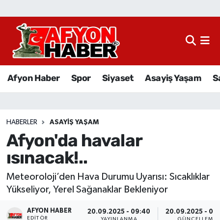
Afyon Haber
Siyaset
Afyon Haber
Spor
Siyaset
Asayiş Yaşam
S
Spor
Asayiş Yaşam
HABERLER
ASAYIŞ YAŞAM
Afyon'da havalar
Sağlık
ısınacak!..
Eğitim
Meteoroloji’den Hava Durumu Uyarısı: Sıcaklıklar
Sivil Toplum
Yükseliyor, Yerel Sağanaklar Bekleniyor
AFYON HABER
Ekonomi
20.09.2025 - 09:40
20.09.2025 - 09
EDITÖR
YAYINLANMA
GÜNCELLEME