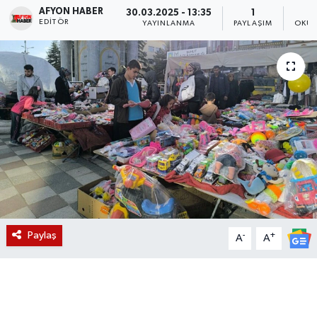
AFYON HABER
30.03.2025 - 13:35
1
EDITÖR
Magazin
YAYINLANMA
PAYLAŞIM
OKUN
Etkinlikler
Paylaş
-
+
A
A