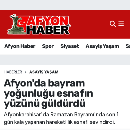
Afyon Haber
Siyaset
Afyon Haber
Spor
Siyaset
Asayiş Yaşam
S
Spor
Asayiş Yaşam
HABERLER
ASAYIŞ YAŞAM
Afyon'da bayram
Sağlık
yoğunluğu esnafın
Eğitim
yüzünü güldürdü
Sivil Toplum
Afyonkarahisar'da Ramazan Bayramı'nda son 1
gün kala yaşanan hareketlilik esnafı sevindirdi.
Ekonomi