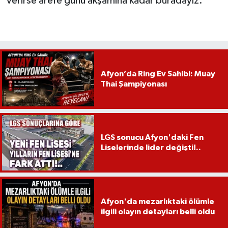
verirse arefe günü akşamına kadar buradayız."
Afyon’da Ring Ev Sahibi: Muay
Thai Şampiyonası
LGS sonucu Afyon'daki Fen
Liselerinde lider değişti!..
Afyon'da mezarlıktaki ölümle
ilgili olayın detayları belli oldu