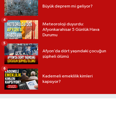
Büyük deprem mi geliyor?
4
Meteoroloji duyurdu:
Afyonkarahisar 5 Günlük Hava
Durumu
5
Afyon’da dört yaşındaki çocuğun
şüpheli ölümü
6
Kademeli emeklilik kimleri
kapsıyor?