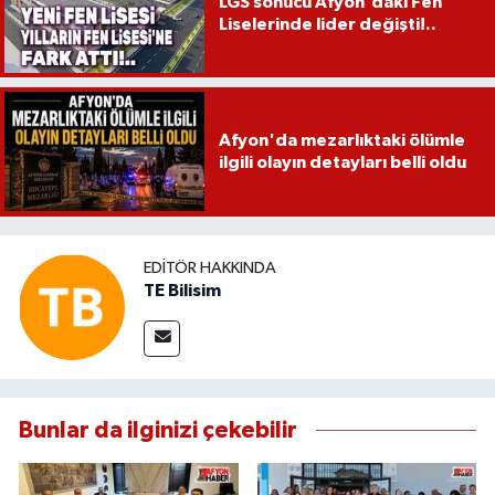
LGS sonucu Afyon'daki Fen
Liselerinde lider değişti!..
Afyon'da mezarlıktaki ölümle
ilgili olayın detayları belli oldu
EDITÖR HAKKINDA
TE Bilisim
Bunlar da ilginizi çekebilir