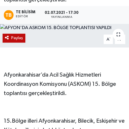
Magazin
TE BILISIM
02.07.2021 - 17:30
EDITÖR
YAYINLANMA
Etkinlikler
Paylaş
-
+
A
A
Afyonkarahisar’da Acil Sağlık Hizmetleri
Koordinasyon Komisyonu (ASKOM) 15. Bölge
toplantısı gerçekleştirildi.
15.Bölge illeri Afyonkarahisar, Bilecik, Eskişehir ve