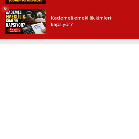
6
Kademeli emeklilik kimleri
kapsıyor?