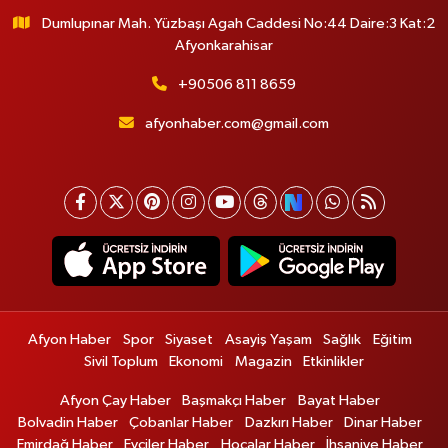
Dumlupınar Mah. Yüzbaşı Agah Caddesi No:44 Daire:3 Kat:2
Afyonkarahisar
+90506 811 8659
afyonhaber.com@gmail.com
Afyon Haber
Spor
Siyaset
Asayiş Yaşam
Sağlık
Eğitim
Sivil Toplum
Ekonomi
Magazin
Etkinlikler
Afyon Çay Haber
Başmakçı Haber
Bayat Haber
Bolvadin Haber
Çobanlar Haber
Dazkırı Haber
Dinar Haber
Emirdağ Haber
Evciler Haber
Hocalar Haber
İhsaniye Haber