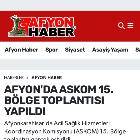
Afyon Haber
Siyaset
Afyon Haber
Spor
Siyaset
Asayiş Yaşam
S
Spor
Asayiş Yaşam
HABERLER
AFYON HABER
AFYON'DA ASKOM 15.
Sağlık
BÖLGE TOPLANTISI
Eğitim
YAPILDI
Sivil Toplum
Afyonkarahisar’da Acil Sağlık Hizmetleri
Koordinasyon Komisyonu (ASKOM) 15. Bölge
Ekonomi
toplantısı gerçekleştirildi.