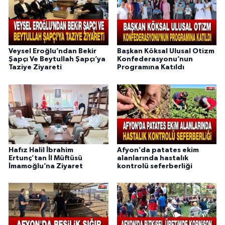
Veysel Eroğlu’ndan Bekir
Başkan Köksal Ulusal Otizm
Şapçı Ve Beytullah Şapçı’ya
Konfederasyonu’nun
Taziye Ziyareti
Programına Katıldı
Hafız Halil İbrahim
Afyon’da patates ekim
Ertunç’tan İl Müftüsü
alanlarında hastalık
İmamoğlu’na Ziyaret
kontrolü seferberliği