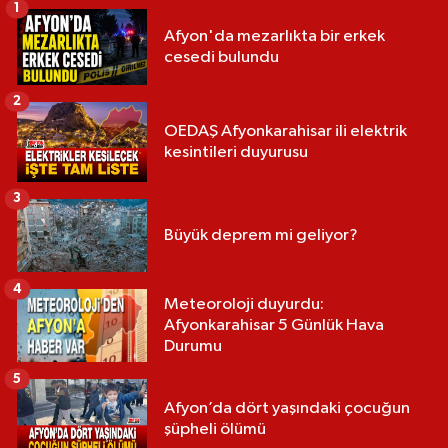
1
Afyon'da mezarlıkta bir erkek
cesedi bulundu
2
OEDAŞ Afyonkarahisar ili elektrik
kesintileri duyurusu
3
Büyük deprem mi geliyor?
4
Meteoroloji duyurdu:
Afyonkarahisar 5 Günlük Hava
Durumu
5
Afyon’da dört yaşındaki çocuğun
şüpheli ölümü