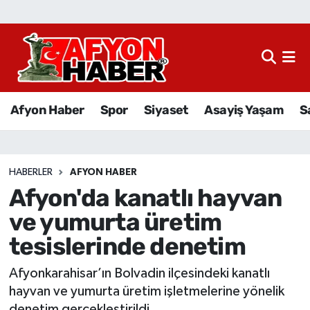
Afyon Haber
Siyaset
Afyon Haber
Spor
Siyaset
Asayiş Yaşam
S
Spor
Asayiş Yaşam
HABERLER
AFYON HABER
Afyon'da kanatlı hayvan
Sağlık
ve yumurta üretim
Eğitim
tesislerinde denetim
Sivil Toplum
Afyonkarahisar’ın Bolvadin ilçesindeki kanatlı
hayvan ve yumurta üretim işletmelerine yönelik
Ekonomi
denetim gerçekleştirildi.