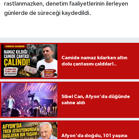
rastlanmazken, denetim faaliyetlerinin ilerleyen
günlerde de süreceği kaydedildi.
Camide namaz kılarken altın
dolu çantasını çaldılar!..
Sibel Can, Afyon'da düğünde
sahne aldı
Afyon'da doğdu, 101 yaşına