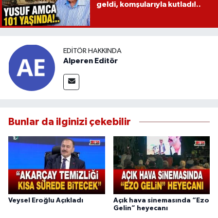
geldi, komşularıyla kutladı!..
EDITÖR HAKKINDA
Alperen Editör
Bunlar da ilginizi çekebilir
Veysel Eroğlu Açıkladı
Açık hava sinemasında “Ezo
Gelin” heyecanı