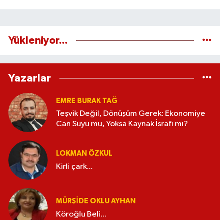
Yükleniyor...
Yazarlar
EMRE BURAK TAĞ
Teşvik Değil, Dönüşüm Gerek: Ekonomiye
Can Suyu mu, Yoksa Kaynak İsrafı mı?
LOKMAN ÖZKUL
Kirli çark...
MÜRŞIDE OKLU AYHAN
Köroğlu Beli...