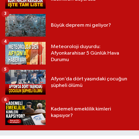
3
Büyük deprem mi geliyor?
4
Meteoroloji duyurdu:
Afyonkarahisar 5 Günlük Hava
Durumu
5
Afyon’da dört yaşındaki çocuğun
şüpheli ölümü
6
Kademeli emeklilik kimleri
kapsıyor?