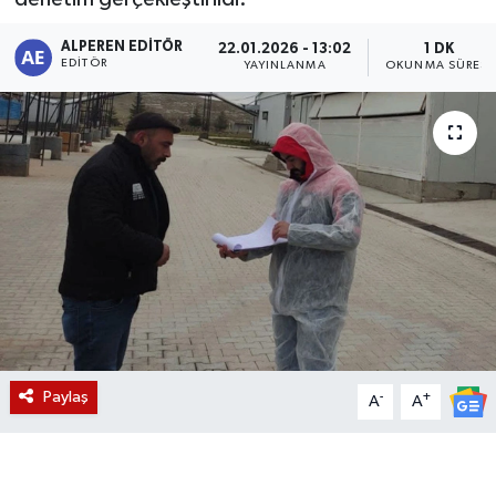
Magazin
ALPEREN EDITÖR
22.01.2026 - 13:02
1 DK
EDITÖR
YAYINLANMA
OKUNMA SÜRESI
Etkinlikler
Paylaş
-
+
A
A